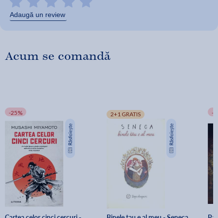
Adaugă un review
Acum se comandă
-25%
-
2+1 GRATIS
Cartea celor cinci cercuri - 
Binele tau e al meu - Seneca
Pav