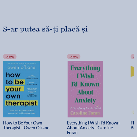
S-ar putea să-ți placă și
-10%
-10%
-
How to Be Your Own 
Everything I Wish I'd Known 
Fla
Therapist - Owen O’kane
About Anxiety - Caroline 
Bar
Foran