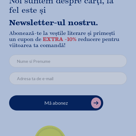
Noi suntem despre cărți, la
fel este și
Newsletter-ul nostru.
Abonează-te la veștile literare și primești
un cupon de
EXTRA -10%
reducere pentru
viitoarea ta comandă!
Mă abonez