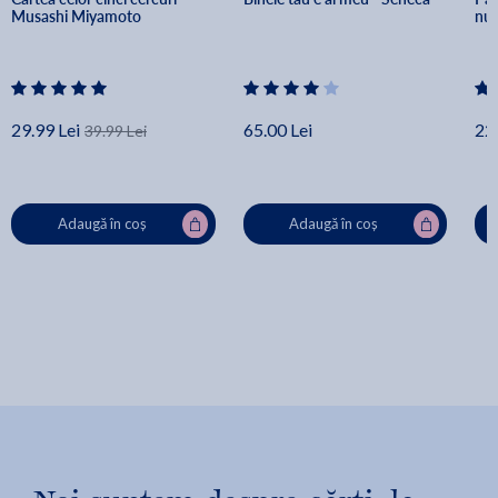
Musashi Miyamoto
nuv
29.99 Lei
65.00 Lei
22.
39.99 Lei
Adaugă în coș
Adaugă în coș