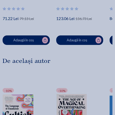
71.22 Lei
123.06 Lei
84.
79.13 Lei
136.73 Lei
Adaugă în coș
Adaugă în coș
De același autor
-10%
-10%
-