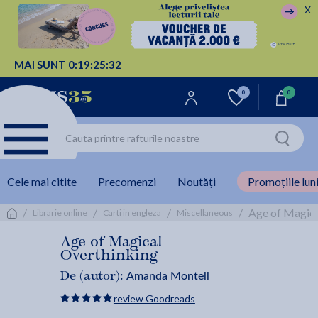
X
MAI SUNT
0:
19:
25:
32
0
0
Cele mai citite
Precomenzi
Noutăți
Promoțiile luni
/
/
/
/
Age of Magica
Librarie online
Carti in engleza
Miscellaneous
Age of Magical
Overthinking
Amanda Montell
De (autor):
review Goodreads