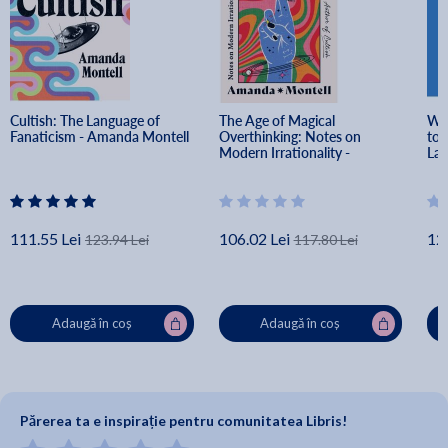
Cultish: The Language of 
The Age of Magical 
Wor
Fanaticism - Amanda Montell
Overthinking: Notes on 
to 
Modern Irrationality - 
Lan
Amanda Montell
111.55 Lei
106.02 Lei
12
123.94 Lei
117.80 Lei
Adaugă în coș
Adaugă în coș
Părerea ta e inspirație pentru comunitatea Libris!