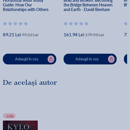
Horizontal Jesus Study 
Bold and Broken: Becoming 
Rel
cielo". Puedes aplicar - hoy - las verdades re
Guide: How Our 
the Bridge Between Heaven 
lif
Relationships with Others 
and Earth - David Benham
Affect Our Experience with 
God - Tony Evans
89.21 Lei
161.94 Lei
72.
99.12 Lei
179.93 Lei
Adaugă în coș
Adaugă în coș
De același autor
-10%