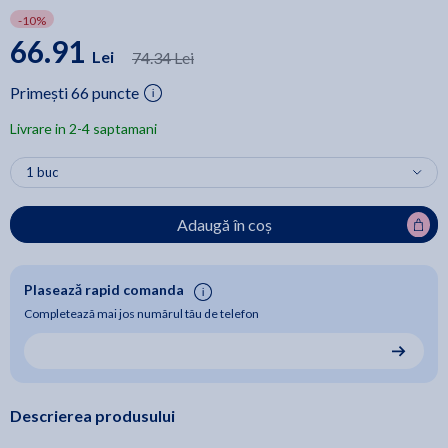
-10%
66.91
Lei
74.34 Lei
Primești 66 puncte
Livrare in 2-4 saptamani
Adaugă în coș
Plasează rapid comanda
Completează mai jos numărul tău de telefon
Descrierea produsului