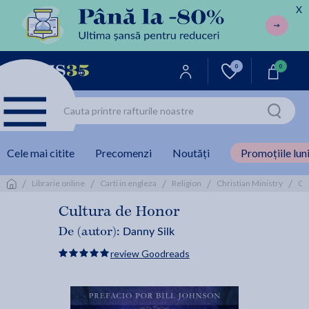
X
0
0
Cele mai citite
Precomenzi
Noutăți
Promoțiile luni
/
/
/
/
/
Librarie online
Carti in engleza
Religion
Christian Ministry
Ge
Cultura de Honor
Danny Silk
De (autor):
review Goodreads