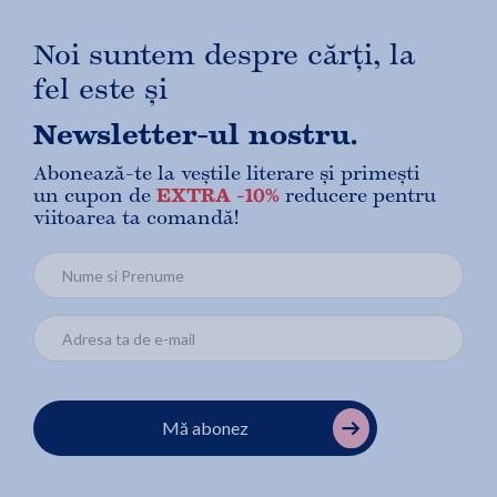
Noi suntem despre cărți, la
fel este și
Newsletter-ul nostru.
Abonează-te la veștile literare și primești
un cupon de
EXTRA -10%
reducere pentru
viitoarea ta comandă!
Mă abonez