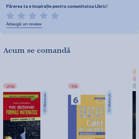
Părerea ta e inspirație pentru comunitatea Libris!
Adaugă un review
Acum se comandă
-
T
-25%
-5%