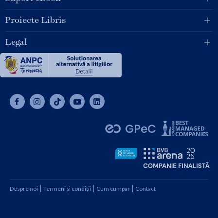
Proiecte Libris
Legal
Despre noi
Termeni și condiții
Cum cumpăr
Contact
Copyright © 2026 SC Libris SRL, CUI: RO1094992, Reg. Com.