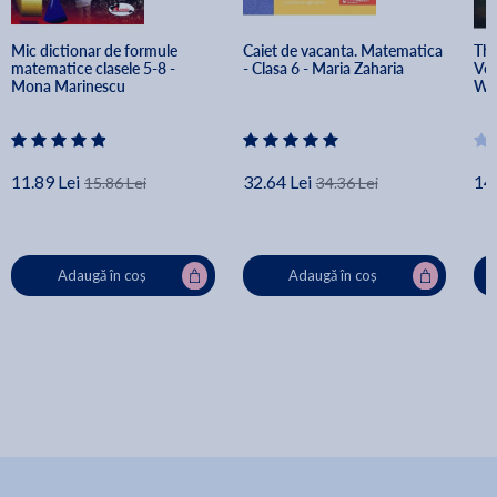
Mic dictionar de formule 
Caiet de vacanta. Matematica 
The
matematice clasele 5-8 - 
- Clasa 6 - Maria Zaharia
Vol
Mona Marinescu
Wis
11.89 Lei
32.64 Lei
14
15.86 Lei
34.36 Lei
Adaugă în coș
Adaugă în coș