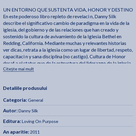
UN ENTORNO QUE SUSTENTA VIDA, HONOR Y DESTINO
En este poderoso libro repleto de revelaci n, Danny Silk
describe el significativo cambio de paradigma en la vida de la
iglesia, del gobierno y de las relaciones que han creado y
sostenido la cultura de avivamiento de la Iglesia Bethel en
Redding, California. Mediante muchas y relevantes historias
ver dicas, retrata a la iglesia como un lugar de libertad, respeto,
capacitaci n y sana disciplina (no castigo). Cultura de Honor
desaf a el status quo de la estructura del liderazgo de la iglesia
Citește mai mult
y presenta un punto de vista refrescante sobre el ministerio qu
ntuple. Jes s reconoci este importante principio en Mateo
20:25-26, "Entonces Jes s, llam ndolos, dijo: Sab is que los
Detaliile produsului
gobernantes de las naciones se ense orean de ellas, y los que
son grandes ejercen sobre ellas potestad. Mas entre vosotros
Categoria:
General
no ser as , sino que el que quiera ser el primero entre vosotros
ser vuestro siervo". Si los que tienen poder saben c mo d rselo a
Autor:
Danny Silk
aqu llos que les rodean, entonces seguro que ocurrir que,
Editura:
Loving On Purpose
"Venga Tu Reino, h gase Tu voluntad en la tierra as como en el
cielo". Puedes aplicar - hoy - las verdades reveladas en este pr
An aparitie:
2011