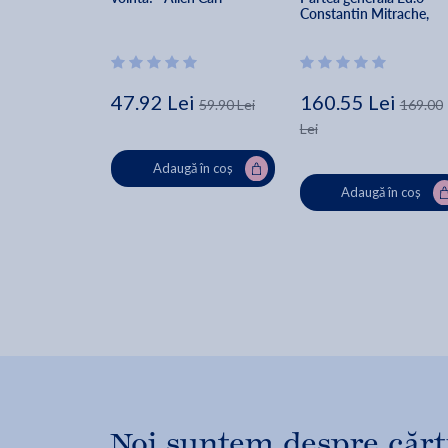
Constantin Mitrache, 
Cristian Mitrache
47.92 Lei
160.55 Lei
59.90 Lei
169.00
Lei
Adaugă în coș
Adaugă în coș
Noi suntem despre cărți,