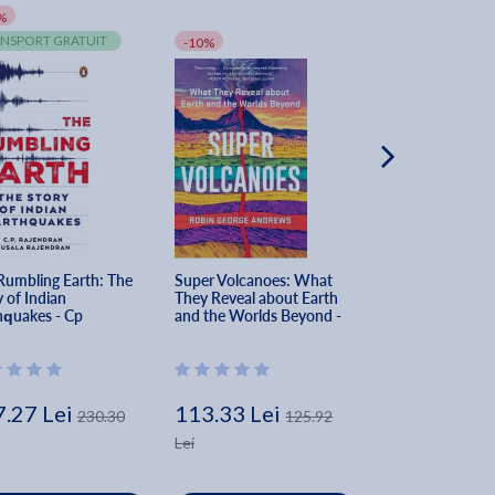
%
NSPORT GRATUIT
-10%
-10%
Rumbling Earth: The 
Super Volcanoes: What 
Tambora: The Er
 of Indian 
They Reveal about Earth 
That Changed th
hquakes - Cp 
and the Worlds Beyond - 
ndran
Robin George Andrews
.27 Lei
113.33 Lei
110.09 Lei
230.30
125.92
Lei
Lei