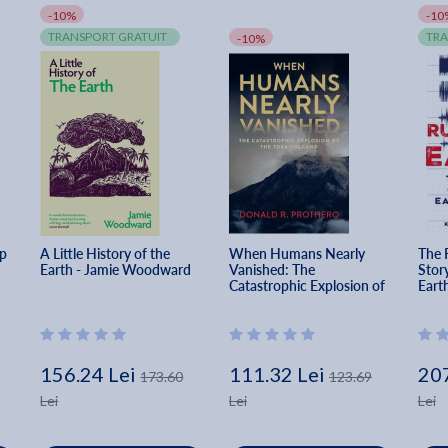
-10%
-10
TRANSPORT GRATUIT
TRA
-10%
p 
A Little History of the 
When Humans Nearly 
The 
Earth - Jamie Woodward
Vanished: The 
Story
Catastrophic Explosion of 
Eart
the Toba Volcano - Donald 
Raje
R. Prothero
156.24 Lei
111.32 Lei
207
173.60
123.69
Lei
Lei
Lei