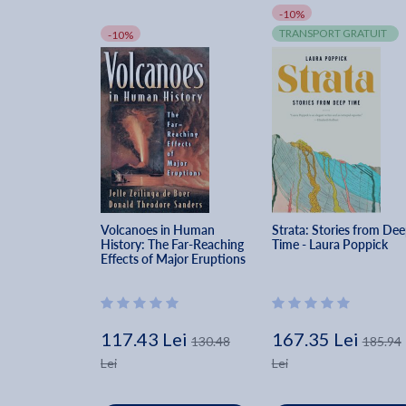
-10%
TRANSPORT GRATUIT
-10%
Volcanoes in Human 
Strata: Stories from Dee
History: The Far-Reaching 
Time - Laura Poppick
Effects of Major Eruptions 
- Jelle Zeilinga De Boer
117.43 Lei
167.35 Lei
130.48
185.94
Lei
Lei