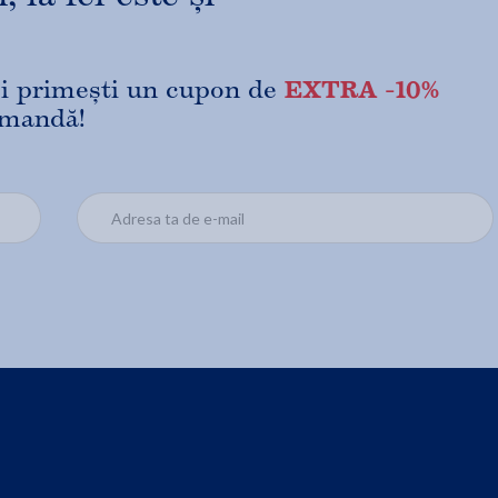
EXTRA -10%
 și primești un cupon de
omandă!