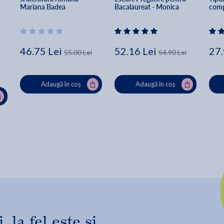
Mariana Badea
Bacalaureat - Monica 
compu
Cristina Anisie, 
Mada
Constantin Ciprian Nistor, 
Ionit
Georgiana Andreea Nistor
46.75 Lei
52.16 Lei
27.
55.00 Lei
54.90 Lei
Adaugă în coș
Adaugă în coș
 la fel este și