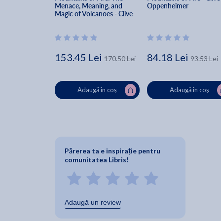
Menace, Meaning, and 
Oppenheimer
Magic of Volcanoes - Clive 
Oppenheimer
153.45 Lei
84.18 Lei
170.50 Lei
93.53 Lei
Adaugă în coș
Adaugă în coș
Părerea ta e inspirație pentru
comunitatea Libris!
Adaugă un review