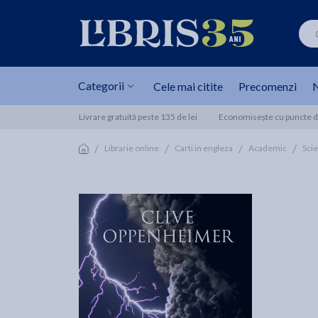
Categorii
Cele mai citite
Precomenzi
N
Livrare gratuită peste 135 de lei
Economisește cu puncte de
/
/
/
/
Librarie online
Carti in engleza
Academic
Sci