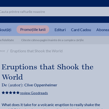
Promoțiile lunii
outăți
Edituri
Card Cadou
Abonea
 fidelitate
Citeste câteva pagini înainte de a cumpăra cărțile
/
Eruptions that Shook the World
ence
Eruptions that Shook the
World
Clive Oppenheimer
De (autor):
review Goodreads
What does it take for a volcanic eruption to really shake the