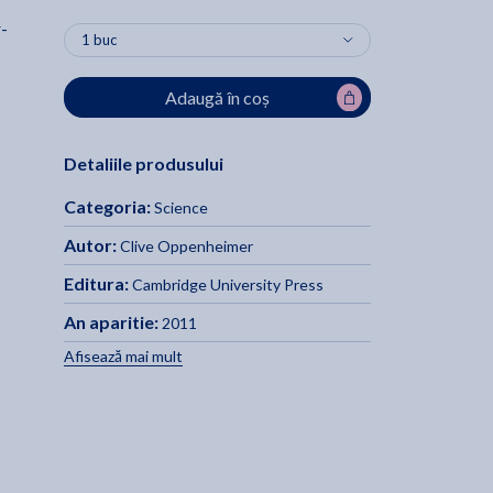
r-
Adaugă în coș
Detaliile produsului
Categoria:
Science
Autor:
Clive Oppenheimer
Editura:
Cambridge University Press
An aparitie:
2011
Afisează mai mult