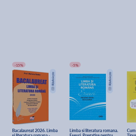
-15%
-5%
Bacalaureat 2026. Limba 
Limba si literatura romana. 
Cum 
si literatura romana - 
Eseuri. Pregatire pentru 
Tipur