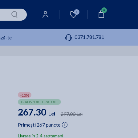
0
0
0371.781.781
ză-te
-10%
TRANSPORT GRATUIT
267.30
Lei
297.00 Lei
Primești 267 puncte
Livrare in 2-4 saptamani