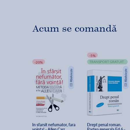
Acum se comandă
-5%
TRANSPORT GRATUIT
-20%
In sfarsit nefumator, fara 
Drept penal roman. 
vointa! - Allen Carr
Partea generala Ed.6 - 