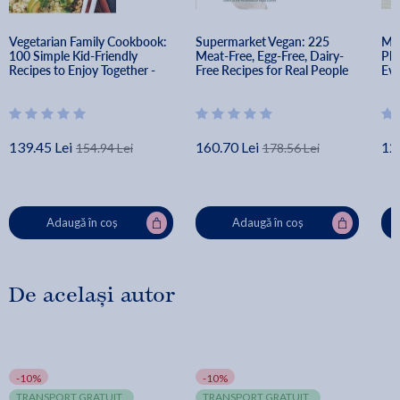
Vegetarian Family Cookbook: 
Supermarket Vegan: 225 
My 
100 Simple Kid-Friendly 
Meat-Free, Egg-Free, Dairy-
Pla
Recipes to Enjoy Together - 
Free Recipes for Real People 
Eve
Kristen Wood
in the Real World: A 
Cookbook - Donna Klein
139.45 Lei
160.70 Lei
12
154.94 Lei
178.56 Lei
Adaugă în coș
Adaugă în coș
De același autor
-10%
-10%
TRANSPORT GRATUIT
TRANSPORT GRATUIT