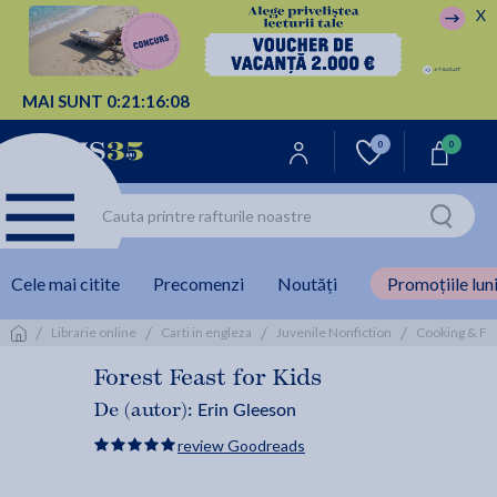
X
MAI SUNT
0:
21:
16:
08
0
0
Cele mai citite
Precomenzi
Noutăți
Promoțiile luni
/
/
/
/
Librarie online
Carti in engleza
Juvenile Nonfiction
Cooking & Fo
Forest Feast for Kids
Erin Gleeson
De (autor):
review Goodreads