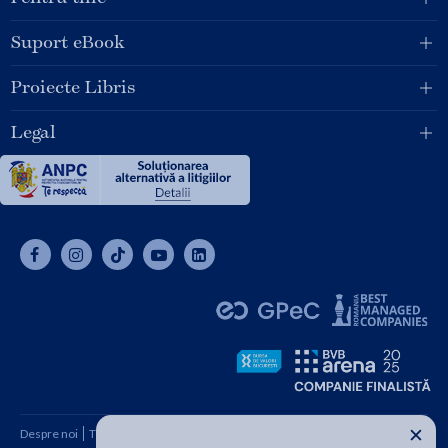
Suport eBook
Proiecte Libris
Legal
✕
Despre noi
Termeni și condiții
Cum cumpăr
Contact