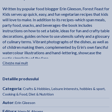
Written by popular food blogger Erin Gleeson, Forest Feast for
Kids serves up quick, easy, and fun vegetarian recipes that kids
will love to make. In addition to its recipes-which span meals,
party food, snacks, and beverages-the book includes
instructions on how to set a table, ideas for fun and crafty table
decorations, guides on how to use utensils safely and a glossary
of culinary terms. Vibrant photographs of the dishes, as well as
of children making them, complemented by Erin's own fanciful
watercolour illustrations and hand-lettering, showcase the
rustic simplicity of the fare.
Citește mai mult
Detaliile produsului
Categoria:
Crafts & Hobbies
,
Leisure interests, hobbies & sport
,
Cooking & Food
,
Diet & Nutrition
Autor:
Erin Gleeson
Editura:
Harry N. Abrams