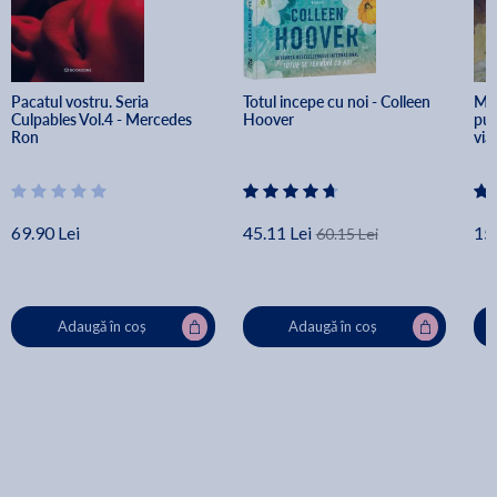
Pacatul vostru. Seria 
Totul incepe cu noi - Colleen 
Mun
Culpables Vol.4 - Mercedes 
Hoover
pus
Ron
via
69.90 Lei
45.11 Lei
15.
60.15 Lei
Adaugă în coș
Adaugă în coș