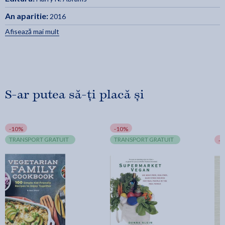
An aparitie:
2016
Afisează mai mult
S-ar putea să-ți placă și
-10%
-10%
TRANSPORT GRATUIT
TRANSPORT GRATUIT
-