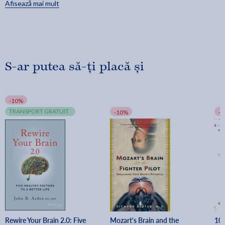
Afisează mai mult
S-ar putea să-ți placă și
-10%
TRANSPORT GRATUIT
-10%
-
Rewire Your Brain 2.0: Five 
Mozart's Brain and the 
100