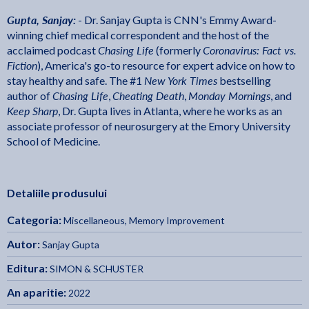
Gupta, Sanjay:
- Dr. Sanjay Gupta is CNN's Emmy Award-
winning chief medical correspondent and the host of the
Chasing Life
Coronavirus: Fact vs.
acclaimed podcast
(formerly
Fiction
), America's go-to resource for expert advice on how to
New York Times
stay healthy and safe. The #1
bestselling
Chasing Life
Cheating Death
Monday Mornings
author of
,
,
, and
Keep Sharp
, Dr. Gupta lives in Atlanta, where he works as an
associate professor of neurosurgery at the Emory University
School of Medicine.
Detaliile produsului
Categoria:
Miscellaneous
,
Memory Improvement
Autor:
Sanjay Gupta
Editura:
SIMON & SCHUSTER
An aparitie:
2022