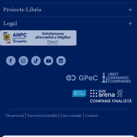
Proiecte Libris
Legal
Despre noi
Termeni și condiții
Cum cumpăr
Contact
Copyright © 2026 SC Libris SRL, CUI: RO1094992, Reg. Com.
J08/1997 1991