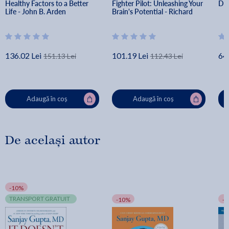
Healthy Factors to a Better 
Fighter Pilot: Unleashing Your 
Dr 
Life - John B. Arden
Brain's Potential - Richard 
Restak
136.02 Lei
101.19 Lei
64.
151.13 Lei
112.43 Lei
Adaugă în coș
Adaugă în coș
De același autor
-10%
TRANSPORT GRATUIT
-10%
-