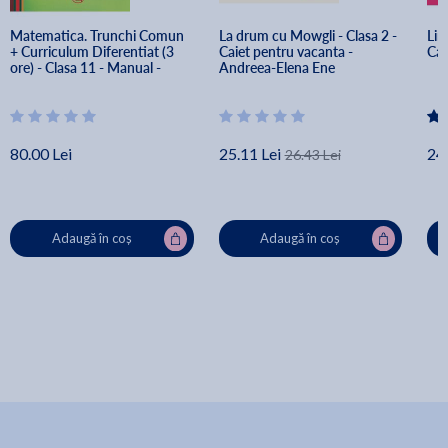
Matematica. Trunchi Comun 
La drum cu Mowgli - Clasa 2 - 
Lim
+ Curriculum Diferentiat (3 
Caiet pentru vacanta - 
Cai
ore) - Clasa 11 - Manual - 
Andreea-Elena Ene
Mircea Ganga
80.00 Lei
25.11 Lei
24.
26.43 Lei
Adaugă în coș
Adaugă în coș