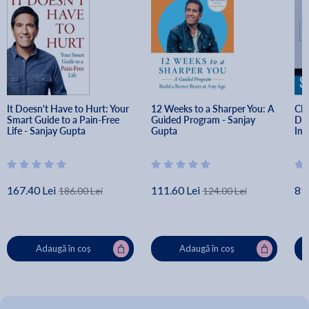
It Doesn't Have to Hurt: Your 
12 Weeks to a Sharper You: A 
Cha
Smart Guide to a Pain-Free 
Guided Program - Sanjay 
Dis
Life - Sanjay Gupta
Gupta
Imm
Les
167.40 Lei
111.60 Lei
89.
186.00 Lei
124.00 Lei
Adaugă în coș
Adaugă în coș