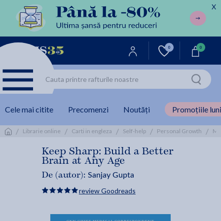
X
0
0
Cele mai citite
Precomenzi
Noutăți
Promoțiile luni
/
/
/
/
/
Librarie online
Carti in engleza
Self-help
Personal Growth
Me
Keep Sharp: Build a Better
Brain at Any Age
Sanjay Gupta
De (autor):
review Goodreads