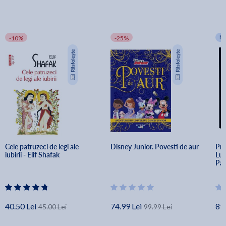
N
-10%
-25%
Cele patruzeci de legi ale 
Disney Junior. Povesti de aur
Pri
iubirii - Elif Shafak
Lup
Pa
40.50 Lei
74.99 Lei
89.
45.00 Lei
99.99 Lei