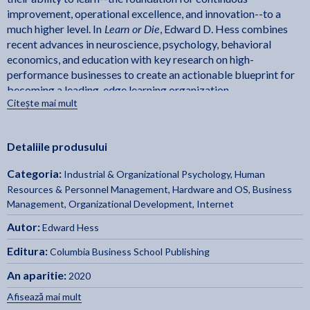
improvement, operational excellence, and innovation--to a
Learn or Die
much higher level. In
, Edward D. Hess combines
recent advances in neuroscience, psychology, behavioral
economics, and education with key research on high-
performance businesses to create an actionable blueprint for
becoming a leading-edge learning organization.
Learn or Die
Citește mai mult
examines the process of learning from an
individual and an organizational standpoint. From an
individual perspective, the book discusses the cognitive,
Detaliile produsului
emotional, motivational, attitudinal, and behavioral
factors that promote better learning. Organizationally,
Categoria:
Industrial & Organizational Psychology
,
Human
Learn or Die
focuses on the kinds of structures, culture,
Resources & Personnel Management
,
Hardware and OS
,
Business
leadership, employee learning behaviors, and human
Management
,
Organizational Development
,
Internet
resource policies that are necessary to create an
environment that enables critical and innovative thinking,
Autor:
Edward Hess
learning conversations, and collaboration. The volume
Editura:
Columbia Business School Publishing
also provides strategies to mitigate the reality that
humans can be reflexive, lazy thinkers who seek
An aparitie:
2020
confirmation of what they believe to be true and
Afisează mai mult
affirmation of their self-image. Exemplar learning