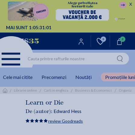
X
MAI SUNT
1:
05:
31:
00
0
0
Cele mai citite
Precomenzi
Noutăți
Promoțiile luni
/
/
/
/
Librarie online
Carti in engleza
Business & Economics
Organizat
Learn or Die
Edward Hess
De (autor):
review Goodreads