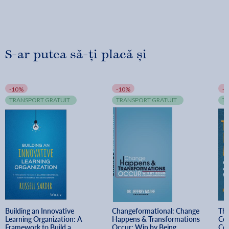
organizations discussed include the secretive
Bridgewater Associates, LP; Intuit, Inc.; United Parcel
Service (UPS); W. L. Gore & Associates; and IDEO.
S-ar putea să-ți placă și
-10%
-10%
-
TRANSPORT GRATUIT
TRANSPORT GRATUIT
T
Building an Innovative 
Changeformational: Change 
The
Learning Organization: A 
Happens & Transformations 
Co
Framework to Build a 
Occur: Win by Being 
Com