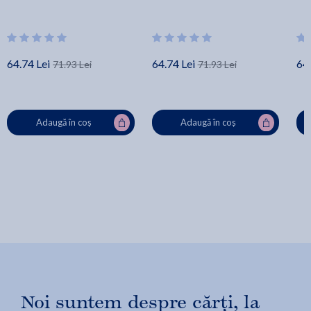
64.74 Lei
64.74 Lei
64.
71.93 Lei
71.93 Lei
Adaugă în coș
Adaugă în coș
Noi suntem despre cărți, la