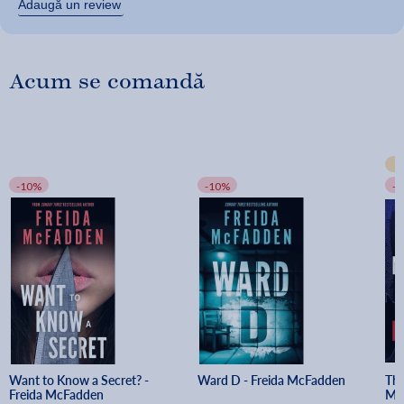
Adaugă un review
Acum se comandă
-10%
-10%
-
Want to Know a Secret? - 
Ward D - Freida McFadden
The
Freida McFadden
Mc