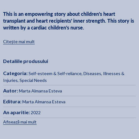
This is an empowering story about children's heart
transplant and heart recipients' inner strength. This story is
written by a cardiac children's nurse.
Citește mai mult
Little Panda and Her Superheart
picture book for
is a
children aged 2 to 7 years old
. With beautifully illustrated
Detaliile produsului
backgrounds and characters made with clay, readers will
Categoria:
courage and self-
Self-esteem & Self-reliance
,
Diseases, Illnesses &
soon be immersed in this story about
confidence
Injuries
,
Special Needs
.
Autor:
Marta Almansa Esteva
Editura:
Marta Almansa Esteva
images of real-life tools and materials
This book includes
An aparitie:
2022
used by healthcare professionals (blood pressure
monitor, electrocardiogram (ECG), thermometer, pulse
Afisează mai mult
oximeter, nasogastric tubes, and many more). This helps
children learn to recognise medical tools and become