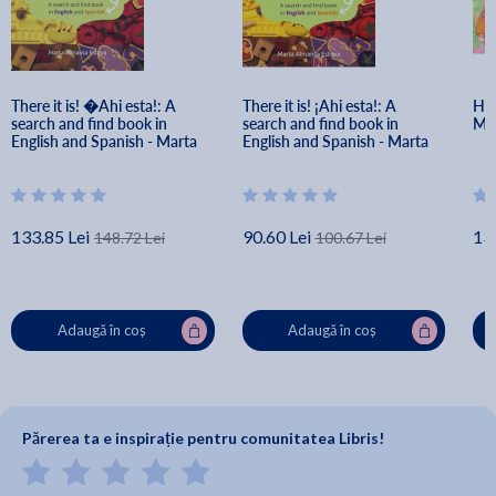
There it is! �Ahi esta!: A 
There it is! ¡Ahi esta!: A 
Her
search and find book in 
search and find book in 
Mar
English and Spanish - Marta 
English and Spanish - Marta 
Almansa Esteva
Almansa Esteva
133.85 Lei
90.60 Lei
13
148.72 Lei
100.67 Lei
Adaugă în coș
Adaugă în coș
Părerea ta e inspirație pentru comunitatea Libris!