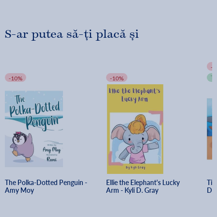
familiar with them.
S-ar putea să-ți placă și
Will you help Little Panda find her superpowers?
-
T
-10%
-10%
The Polka-Dotted Penguin - 
Ellie the Elephant's Lucky 
Tin
Amy Moy
Arm - Kyli D. Gray
Dif