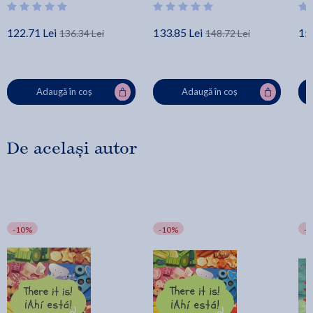
122.71 Lei
133.85 Lei
15
136.34 Lei
148.72 Lei
Adaugă în coș
Adaugă în coș
De același autor
-10%
-10%
-