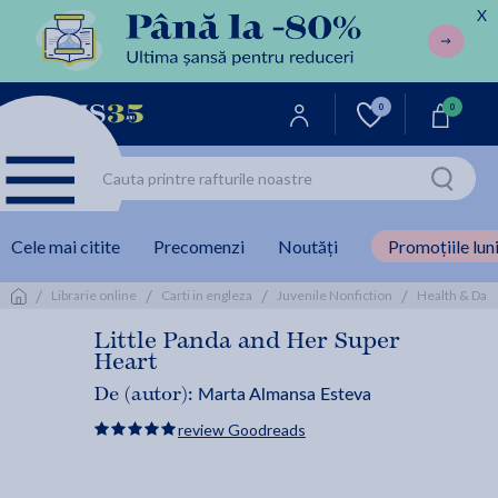
X
0
0
Cele mai citite
Precomenzi
Noutăți
Promoțiile luni
/
/
/
/
Librarie online
Carti in engleza
Juvenile Nonfiction
Health & Daily
Little Panda and Her Super
Heart
Marta Almansa Esteva
De (autor):
review Goodreads