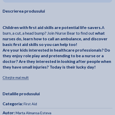
Descrierea produsului
Children with first aid skills are potential life-savers.
A
burn, a cut, a head bump? Join Nurse Bear to find out
what
nurses do, learn how to call an ambulance, and discover
basic first aid skills so you can help too!
Are your kids interested in healthcare professionals? Do
they enjoy role play and pretending to be a nurse or a
doctor? Are they interested in looking after people when
they have small injuries? Today is their lucky day!
Nurse Bear Does First Aid
Written and created by a nurse,
Citește mai mult
includes images of real-life tools and materials
to help
children recognise and become familiar with them.
Detaliile produsului
This book covers:
Categoria:
First Aid
calling an ambulance
checking vital signs
Autor:
Marta Almansa Esteva