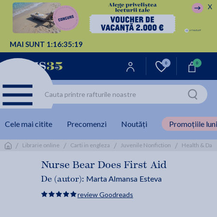
X
MAI SUNT
1:
16:
35:
19
0
0
Cele mai citite
Precomenzi
Noutăți
Promoțiile luni
/
/
/
/
Librarie online
Carti in engleza
Juvenile Nonfiction
Health & Daily
Nurse Bear Does First Aid
Marta Almansa Esteva
De (autor):
review Goodreads