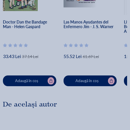
Doctor Dan the Bandage 
Las Manos Ayudantes del 
Lit
Man - Helen Gaspard
Enfermero Jim - J. S. Warner
Boo
Ah
33.43 Lei
55.52 Lei
15
37.14 Lei
61.69 Lei
Adaugă în coș
Adaugă în coș
De același autor