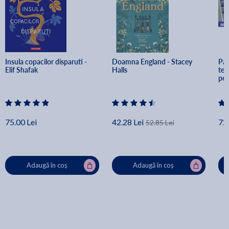
Insula copacilor disparuti - 
Doamna England - Stacey 
Pac
Elif Shafak
Halls
tes
per
aut
75.00 Lei
42.28 Lei
72.
52.85 Lei
Adaugă în coș
Adaugă în coș