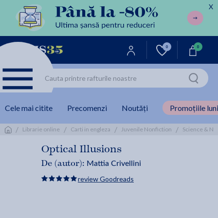
X
0
0
Cele mai citite
Precomenzi
Noutăți
Promoțiile luni
/
/
/
/
Librarie online
Carti in engleza
Juvenile Nonfiction
Science & Na
Optical Illusions
Mattia Crivellini
De (autor):
review Goodreads