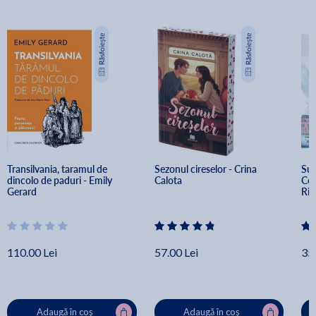
Transilvania, taramul de 
Sezonul cireselor - Crina 
Sup
dincolo de paduri - Emily 
Calota
Com
Gerard
Ris
110.00 Lei
57.00 Lei
35.
Adaugă în coș
Adaugă în coș