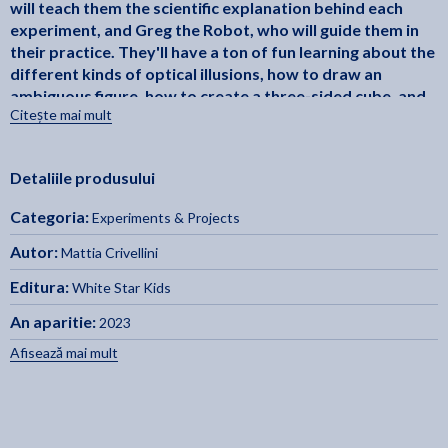
will teach them the scientific explanation behind each
experiment, and Greg the Robot, who will guide them in
their practice. They'll have a ton of fun learning about the
different kinds of optical illusions, how to draw an
ambiguous figure, how to create a three-sided cube, and
Citește mai mult
much more! For each experiment there is also a "mess-o-
meter" for parents to know how messy the experiment
can be, as well as the level of difficulty.
Detaliile produsului
Categoria:
Experiments & Projects
Autor:
Mattia Crivellini
Editura:
White Star Kids
An aparitie:
2023
Afisează mai mult