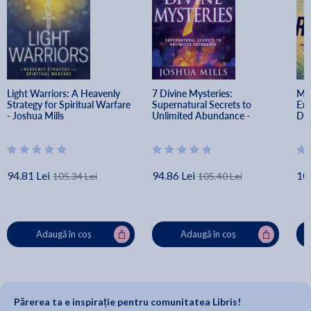
Light Warriors: A Heavenly 
7 Divine Mysteries: 
Mov
Strategy for Spiritual Warfare 
Supernatural Secrets to 
Exp
- Joshua Mills
Unlimited Abundance - 
Div
Joshua Mills
94.81 Lei
94.86 Lei
10
105.34 Lei
105.40 Lei
Adaugă în coș
Adaugă în coș
Părerea ta e inspirație pentru comunitatea Libris!