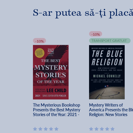
S-ar putea să-ți placă
-10%
TRANSPORT GRATUIT
-10%
The Mysterious Bookshop 
Mystery Writers of 
Presents the Best Mystery 
America Presents the Bl
Stories of the Year: 2021 - 
Religion: New Stories 
Lee Child
about Cops, Criminals, 
and the Chase - Michael 
Connelly