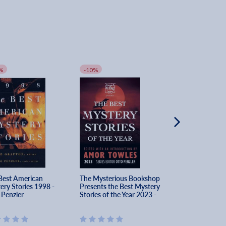
%
-10%
-10%
Best American 
The Mysterious Bookshop 
The Allingham Mi
ery Stories 1998 - 
Presents the Best Mystery 
Margery Alling
 Penzler
Stories of the Year 2023 - 
Otto Penzler