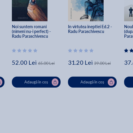
 
Noi suntem romani 
In virtutea ineptiei Ed.2 - 
Noul 
(nimeni nu-i perfect) - 
Radu Paraschivescu
(dupa
Radu Paraschivescu
Para
52.00 Lei
31.20 Lei
37.
65.00 Lei
39.00 Lei
Adaugă în coș
Adaugă în coș