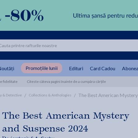
Promoțiile lunii
outăți
Edituri
Card Cadou
Abonea
 fidelitate
Citeste câteva pagini înainte de a cumpăra cărțile
/
/
The Best American Mystery 
y & Detective
Collections & Anthologies
The Best American Mystery
and Suspense 2024