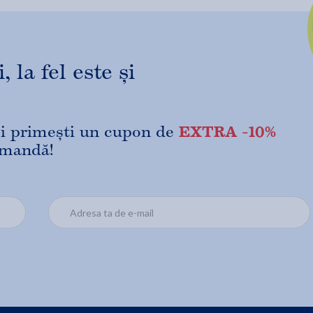
 la fel este și
EXTRA -10%
 și primești un cupon de
omandă!