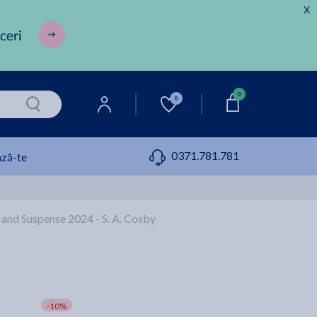
X
0
0
0371.781.781
ză-te
and Suspense 2024 - S. A. Cosby
-10%