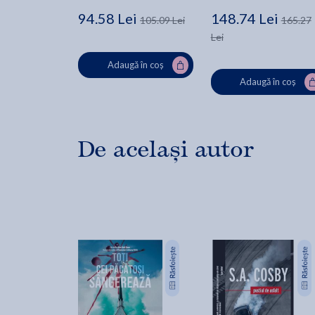
94.58 Lei
148.74 Lei
105.09 Lei
165.27
Lei
Adaugă în coș
Adaugă în coș
De același autor