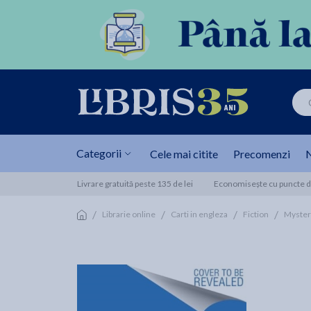
Categorii
Cele mai citite
Precomenzi
N
Livrare gratuită peste 135 de lei
Economisește cu puncte de
/
/
/
/
Librarie online
Carti in engleza
Fiction
Myster