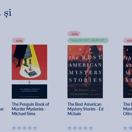
 și
-10%
TRANSPORT GRATUIT
-10%
-10
The Penguin Book of 
The Best American 
The 
ue 
Murder Mysteries - 
Mystery Stories - Ed 
Myst
Michael Sims
Mcbain
Otto