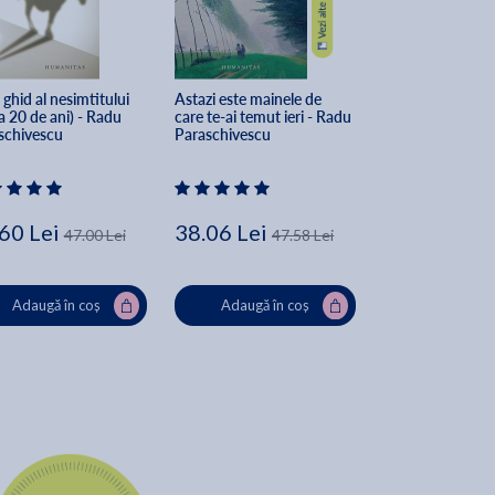
ghid al nesimtitului 
Astazi este mainele de 
Libertatea de dep
 20 de ani) - Radu 
care te-ai temut ieri - Radu 
Radu Paraschiv
schivescu
Paraschivescu
60 Lei
38.06 Lei
35.52 Lei
47.00 Lei
47.58 Lei
44
Adaugă în coș
Adaugă în coș
Adaugă în