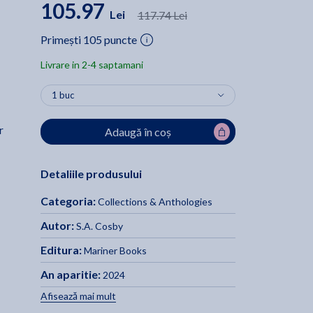
105.97
Lei
117.74 Lei
Primești 105 puncte
Livrare in 2-4 saptamani
r
Adaugă în coș
Detaliile produsului
Categoria:
Collections & Anthologies
Autor:
S.A. Cosby
Editura:
Mariner Books
An aparitie:
2024
Afisează mai mult