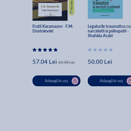
Fratii Karamazov - F.M. 
Legaturile traumatice cu
Dostoievski
narcisistii si psihopatii - 
Shahida Arabi
57.04 Lei
50.00 Lei
63.38 Lei
Adaugă în coș
Adaugă în coș