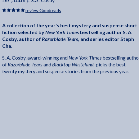
S.A. Cosby
De (autor):
review Goodreads
A collection of the year's best mystery and suspense short
New York Times
fiction selected by
bestselling author S. A.
Razorblade Tears,
Cosby, author of
and series editor Steph
Cha.
New York Times
S. A. Cosby, award-winning and
bestselling autho
Razorblade Tears
Blacktop Wasteland,
of
and
picks the best
twenty mystery and suspense stories from the previous year.