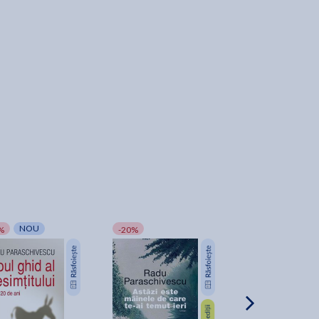
NOU
%
-20%
-20%