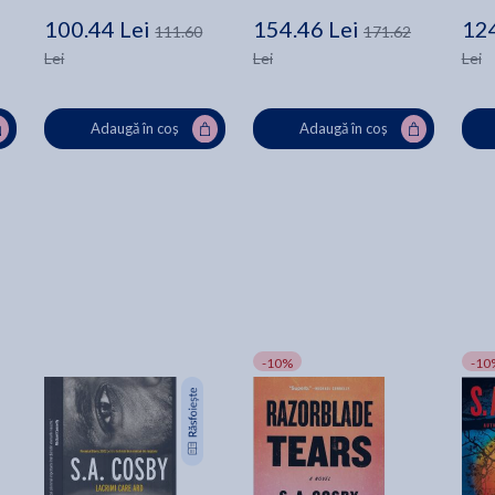
100.44 Lei
154.46 Lei
124
111.60
171.62
Lei
Lei
Lei
Adaugă în coș
Adaugă în coș
-10%
-10