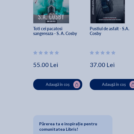
Toti cei pacatosi 
Pustiul de asfalt - S.A. 
sangereaza - S. A. Cosby
Cosby
55.00 Lei
37.00 Lei
Adaugă în coș
Adaugă în coș
Părerea ta e inspirație pentru
comunitatea Libris!