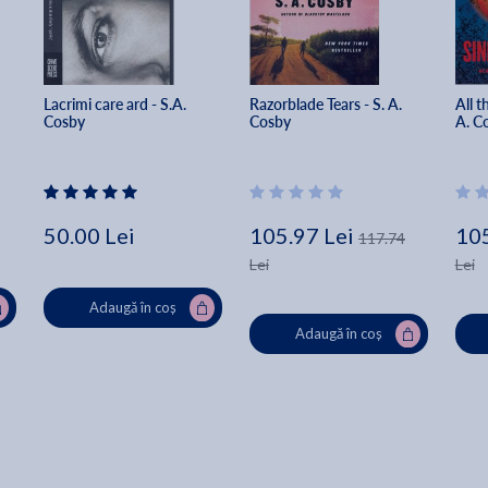
Lacrimi care ard - S.A. 
Razorblade Tears - S. A. 
All t
Cosby
Cosby
A. C
50.00 Lei
105.97 Lei
105
117.74
Lei
Lei
Adaugă în coș
Adaugă în coș