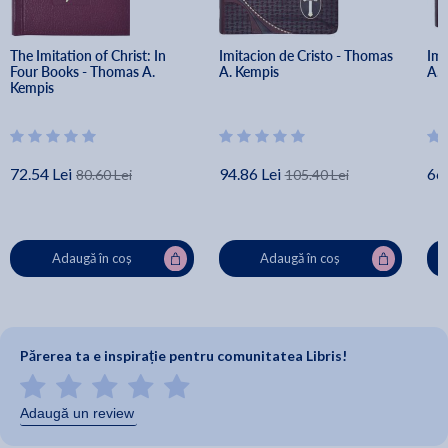
The Imitation of Christ: In 
Imitacion de Cristo - Thomas 
Imi
Four Books - Thomas A. 
A. Kempis
A. 
Kempis
72.54 Lei
94.86 Lei
66.
80.60 Lei
105.40 Lei
Adaugă în coș
Adaugă în coș
Părerea ta e inspirație pentru comunitatea Libris!
Adaugă un review