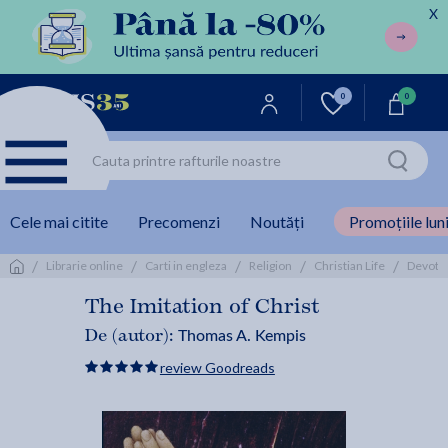
X
0
0
Cele mai citite
Precomenzi
Noutăți
Promoțiile luni
/
/
/
/
/
Librarie online
Carti in engleza
Religion
Christian Life
Devotio
The Imitation of Christ
Thomas A. Kempis
De (autor):
review Goodreads