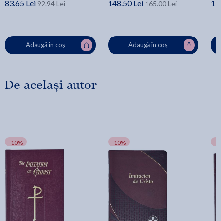
83.65 Lei
148.50 Lei
11
92.94 Lei
165.00 Lei
Adaugă în coș
Adaugă în coș
De același autor
-10%
-10%
-