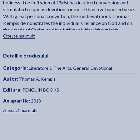
The Imitation of Christ
holiness,
has inspired conversion and
stimulated religious devotion for more than five hundred years.
With great personal conviction, the medieval monk Thomas
Kempis demonstrates the individual's reliance on God and on
the words of Christ, and the futility of life without faith.
Citește mai mult
Thomas spent some seventy years of his life in the reclusive
environment of monasteries, yet in this astonishing work he
demonstrates an encompassing understanding of human
Detaliile produsului
nature, and his writing speaks to readers of every age and
every nationality.
Categoria:
Literature & The Arts
,
General
,
Devotional
For more than seventy years, Penguin has been the
leading publisher of classic literature in the English-
Autor:
Thomas A. Kempis
speaking world. With more than 1,700 titles, Penguin
Editura:
PENGUIN BOOKS
Classics represents a global bookshelf of the best works
throughout history and across genres and disciplines.
An aparitie:
2013
Readers trust the series to provide authoritative texts
Afisează mai mult
enhanced by introductions and notes by distinguished
scholars and contemporary authors, as well as up-to-
date translations by award-winning translators.