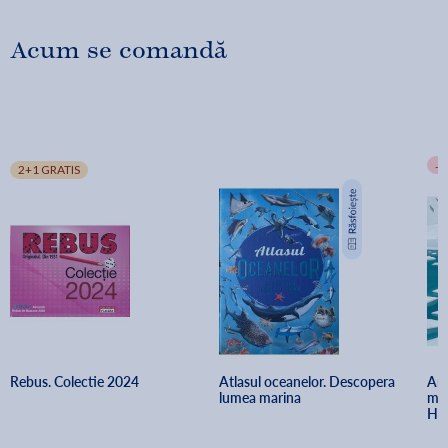
Acum se comandă
-
2+1 GRATIS
Rebus. Colectie 2024
Atlasul oceanelor. Descopera 
Ant
lumea marina
min
Her