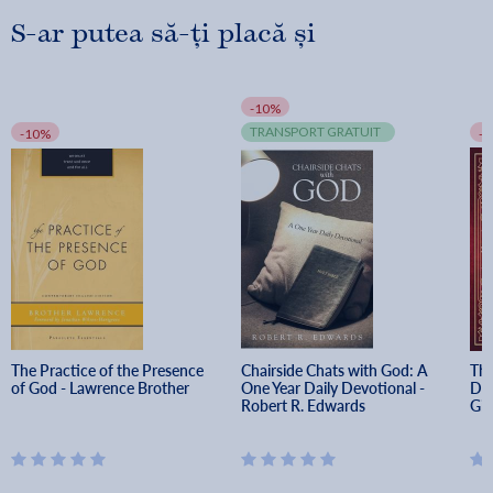
S-ar putea să-ți placă și
-10%
TRANSPORT GRATUIT
-10%
-
The Practice of the Presence 
Chairside Chats with God: A 
The
of God - Lawrence Brother
One Year Daily Devotional - 
Dev
Robert R. Edwards
Gif
Ke