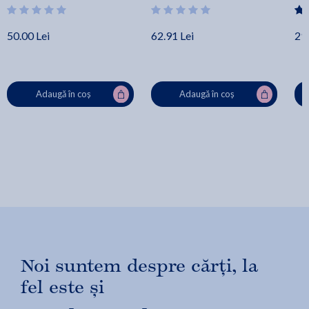
50.00 Lei
62.91 Lei
29.
Adaugă în coș
Adaugă în coș
Noi suntem despre cărți, la
fel este și