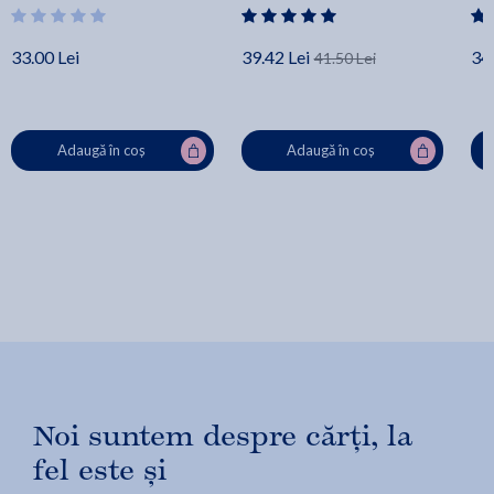
33.00 Lei
39.42 Lei
34.
41.50 Lei
Adaugă în coș
Adaugă în coș
Noi suntem despre cărți, la
fel este și