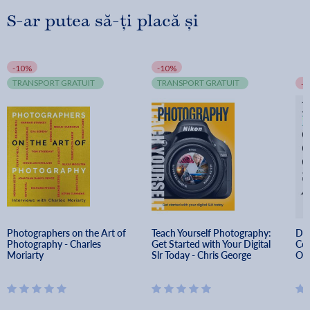
S-ar putea să-ți placă și
-10%
-10%
TRANSPORT GRATUIT
TRANSPORT GRATUIT
-
Photographers on the Art of 
Teach Yourself Photography: 
Do 
Photography - Charles 
Get Started with Your Digital 
Com
Moriarty
Slr Today - Chris George
Out