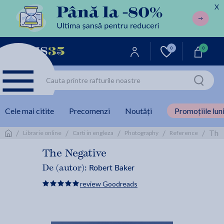
X
0
0
Cele mai citite
Precomenzi
Noutăți
Promoțiile luni
/
/
/
/
/
The 
Librarie online
Carti in engleza
Photography
Reference
The Negative
Robert Baker
De (autor):
review Goodreads