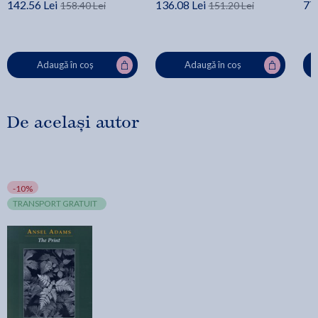
142.56 Lei
136.08 Lei
77.
158.40 Lei
151.20 Lei
Adaugă în coș
Adaugă în coș
De același autor
-10%
TRANSPORT GRATUIT