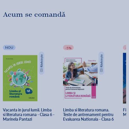
Acum se comandă
NOU
-5%
-
Vacanta in jurul lumii. Limba 
Limba si literatura romana. 
Fin
si literatura romana - Clasa 6 - 
Teste de antrenament pentru 
Mo
Marinela Pantazi
Evaluarea Nationala - Clasa 6 
- Mirela-Gabriela Tanc, Ioana-
Luminita Trempe