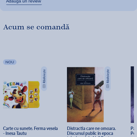
Adaugă un review
Acum se comandă
NOU
Carte cu sunete. Ferma vesela 
Distractia care ne omoara. 
Pat
- Inesa Tautu
Discursul public in epoca 
Pet