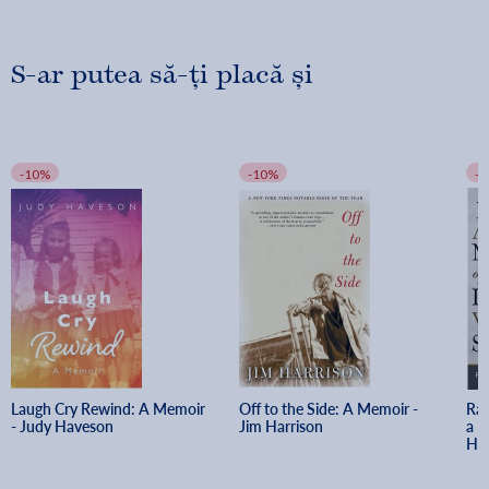
S-ar putea să-ți placă și
-10%
-10%
-
Laugh Cry Rewind: A Memoir 
Off to the Side: A Memoir - 
Ra
- Judy Haveson
Jim Harrison
a L
Hi