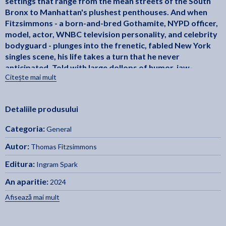
settings that range from the mean streets of the South
Bronx to Manhattan's plushest penthouses. And when
Fitzsimmons - a born-and-bred Gothamite, NYPD officer,
model, actor, WNBC television personality, and celebrity
bodyguard - plunges into the frenetic, fabled New York
singles scene, his life takes a turn that he never
anticipated. Told with large dollops of humor, jaw-
Citește mai mult
The
dropping details, and not a little poignance,
Extraordinary Life of an Ordinary Man
takes readers on an
extraordinary journey that's anything but ordinary.
Detaliile produsului
Categoria:
General
Autor:
Thomas Fitzsimmons
Editura:
Ingram Spark
An aparitie:
2024
Afisează mai mult