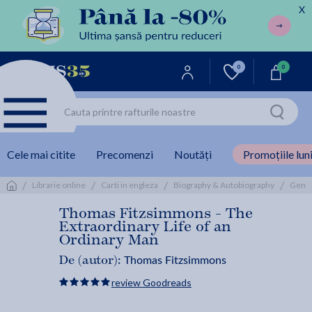
X
0
0
Cele mai citite
Precomenzi
Noutăți
Promoțiile luni
/
/
/
/
Librarie online
Carti in engleza
Biography & Autobiography
Gener
Thomas Fitzsimmons - The
Extraordinary Life of an
Ordinary Man
Thomas Fitzsimmons
De (autor):
review Goodreads