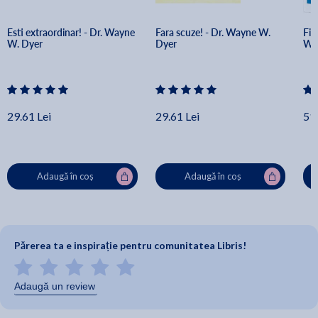
Esti extraordinar! - Dr. Wayne 
Fara scuze! - Dr. Wayne W. 
Fii
W. Dyer
Dyer
Wa
29.61 Lei
29.61 Lei
51.
Adaugă în coș
Adaugă în coș
Părerea ta e inspirație pentru comunitatea Libris!
Adaugă un review