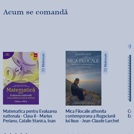
Acum se comandă
N
Matematica pentru Evaluarea 
Mica Filocalie athonita 
Cod
nationala - Clasa 8 - Marius 
contemporana a Rugaciunii 
Ed.
Perianu, Catalin Stanica, Ioan 
lui Iisus - Jean-Claude Larchet
Balica, Catalin Miinescu, 
Cristian Lazar