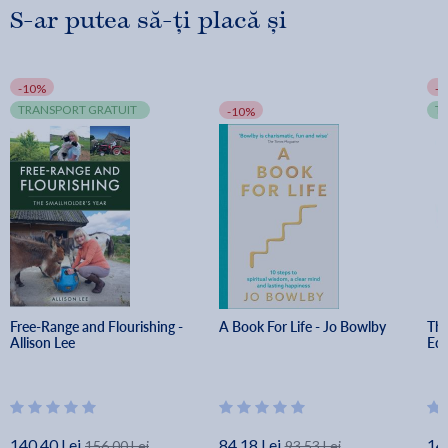
S-ar putea să-ți placă și
-10%
-
TRANSPORT GRATUIT
T
-10%
Free-Range and Flourishing - 
A Book For Life - Jo Bowlby
The
Allison Lee
Edi
140.40 Lei
84.18 Lei
14
156.00 Lei
93.53 Lei