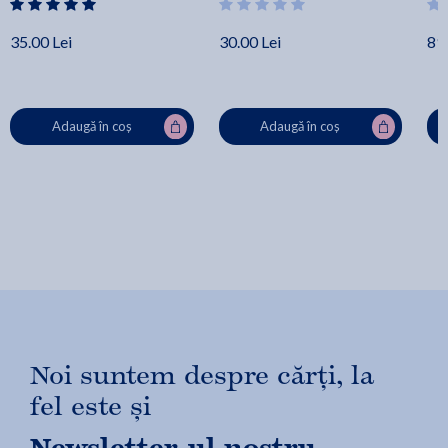
35.00 Lei
30.00 Lei
89.
Adaugă în coș
Adaugă în coș
Noi suntem despre cărți, la
fel este și
Newsletter-ul nostru.