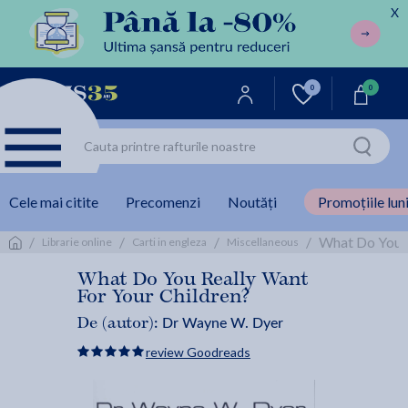
X
0
0
Cele mai citite
Precomenzi
Noutăți
Promoțiile luni
/
/
/
/
What Do You R
Librarie online
Carti in engleza
Miscellaneous
What Do You Really Want
For Your Children?
Dr Wayne W. Dyer
De (autor):
review Goodreads