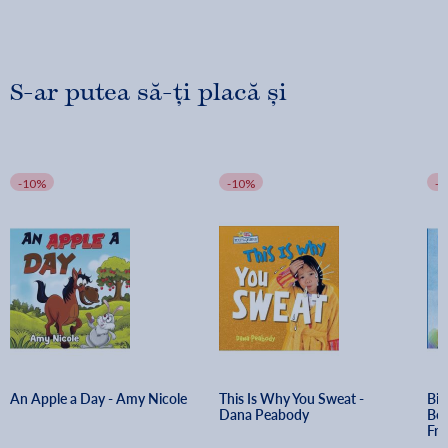
S-ar putea să-ți placă și
-10%
-10%
-
An Apple a Day - Amy Nicole
This Is Why You Sweat - 
Big
Dana Peabody
Bea
Fra