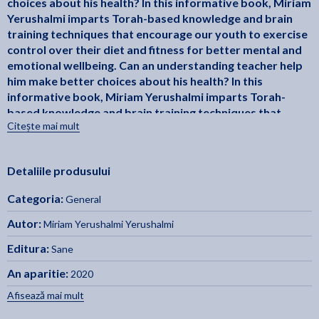
choices about his health? In this informative book, Miriam
Yerushalmi imparts Torah-based knowledge and brain
training techniques that encourage our youth to exercise
control over their diet and fitness for better mental and
emotional wellbeing. Can an understanding teacher help
him make better choices about his health? In this
informative book, Miriam Yerushalmi imparts Torah-
based knowledge and brain training techniques that
Citește mai mult
encourage our youth to exercise control over their diet
and fitness for better mental and emotional wellbeing.
Detaliile produsului
Categoria:
General
Autor:
Miriam Yerushalmi Yerushalmi
Editura:
Sane
An aparitie:
2020
Afisează mai mult