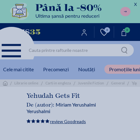
X
0
0
Cele mai citite
Precomenzi
Noutăți
Promoțiile luni
/
/
/
/
/
Yeh
Librarie online
Carti in engleza
Juvenile Fiction
General
Yehudah Gets Fit
Miriam Yerushalmi
De (autor):
Yerushalmi
review Goodreads