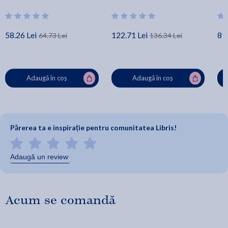
58.26 Lei
122.71 Lei
89.
64.73 Lei
136.34 Lei
Adaugă în coș
Adaugă în coș
Părerea ta e inspirație pentru comunitatea Libris!
Adaugă un review
Acum se comandă