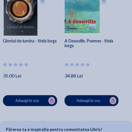
Glontul de lumina - Stela Iorga
A Deauville. Poemes - Stela 
Iorga
35.00 Lei
34.88 Lei
Adaugă în coș
Adaugă în coș
Părerea ta e inspirație pentru comunitatea Libris!