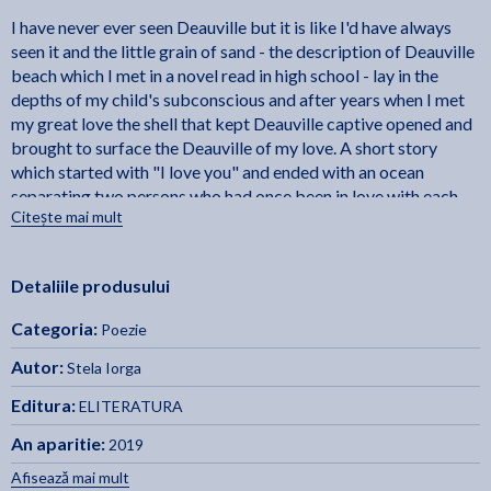
I have never ever seen Deauville but it is like I'd have always
seen it and the little grain of sand - the description of Deauville
beach which I met in a novel read in high school - lay in the
depths of my child's subconscious and after years when I met
my great love the shell that kept Deauville captive opened and
brought to surface the Deauville of my love. A short story
which started with "I love you" and ended with an ocean
separating two persons who had once been in love with each
Citește mai mult
other. - Stela Iorga
Detaliile produsului
Categoria:
Poezie
Autor:
Stela Iorga
Editura:
ELITERATURA
An aparitie:
2019
Afisează mai mult