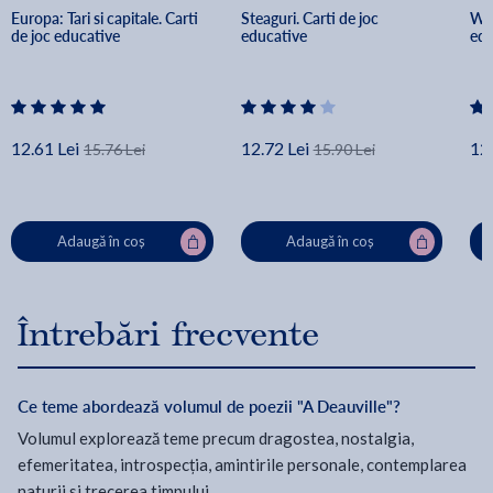
Europa: Tari si capitale. Carti 
Steaguri. Carti de joc 
Who
de joc educative
educative
edu
12.61 Lei
12.72 Lei
12.
15.76 Lei
15.90 Lei
Adaugă în coș
Adaugă în coș
Întrebări frecvente
Ce teme abordează volumul de poezii "A Deauville"?
Volumul explorează teme precum dragostea, nostalgia,
efemeritatea, introspecția, amintirile personale, contemplarea
naturii și trecerea timpului.