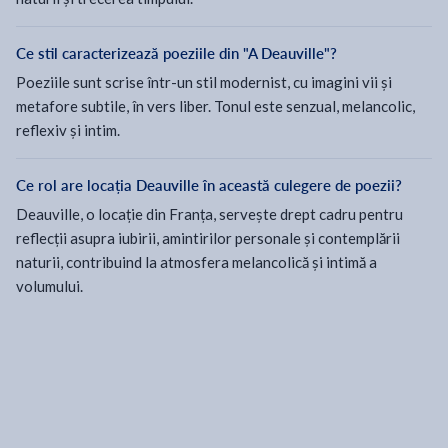
Ce stil caracterizează poeziile din "A Deauville"?
Poeziile sunt scrise într-un stil modernist, cu imagini vii și
metafore subtile, în vers liber. Tonul este senzual, melancolic,
reflexiv și intim.
Ce rol are locația Deauville în această culegere de poezii?
Deauville, o locație din Franța, servește drept cadru pentru
reflecții asupra iubirii, amintirilor personale și contemplării
naturii, contribuind la atmosfera melancolică și intimă a
volumului.