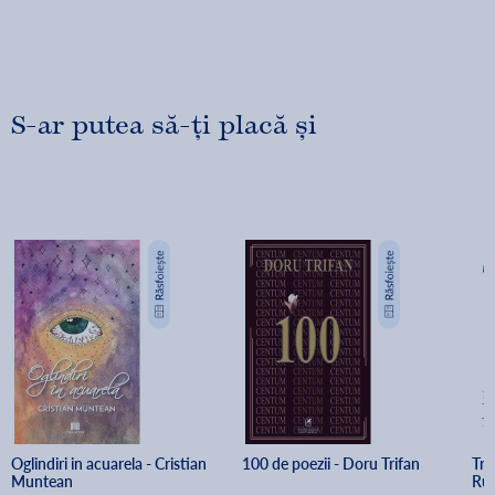
S-ar putea să-ți placă și
Oglindiri in acuarela - Cristian 
100 de poezii - Doru Trifan
Tri
Muntean
Ru