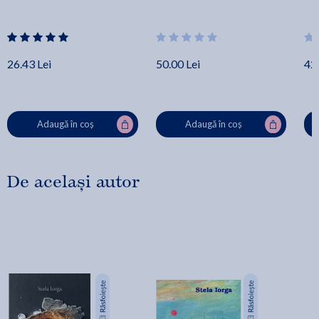
26.43 Lei
50.00 Lei
42.
Adaugă în coș
Adaugă în coș
De același autor