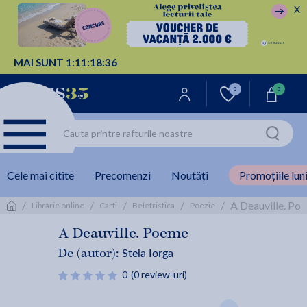
X
MAI SUNT
1:
11:
18:
36
0
0
Cele mai citite
Precomenzi
Noutăți
Promoțiile luni
/
/
/
/
/
A Deauville. Poe
Librarie online
Carti
Beletristica
Poezie
A Deauville. Poeme
Stela Iorga
De (autor):
0
(0 review-uri)