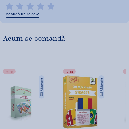
Adaugă un review
Acum se comandă
-20%
-20%
-