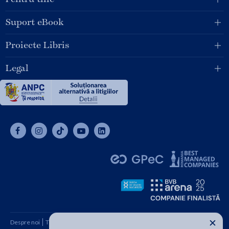
Suport eBook
Proiecte Libris
Legal
✕
Despre noi
Termeni și condiții
Cum cumpăr
Contact