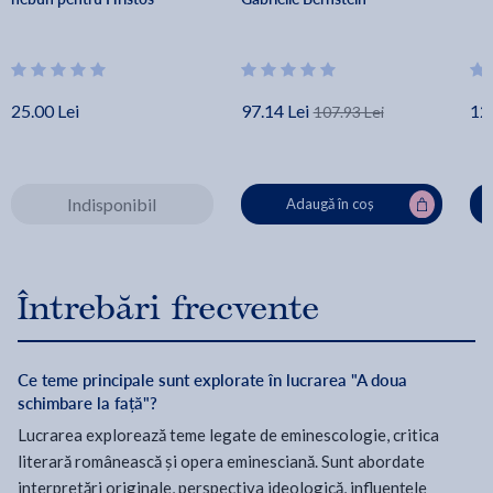
25.00 Lei
97.14 Lei
12
107.93 Lei
Indisponibil
Adaugă în coș
Întrebări frecvente
Ce teme principale sunt explorate în lucrarea "A doua
schimbare la față"?
Lucrarea explorează teme legate de eminescologie, critica
literară românească și opera eminesciană. Sunt abordate
interpretări originale, perspectiva ideologică, influențele