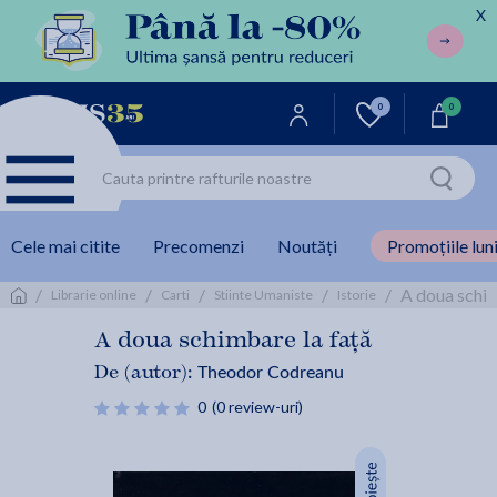
X
0
0
Cele mai citite
Precomenzi
Noutăți
Promoțiile luni
/
/
/
/
/
A doua schim
Librarie online
Carti
Stiinte Umaniste
Istorie
A doua schimbare la față
Theodor Codreanu
De (autor):
0
(0 review-uri)