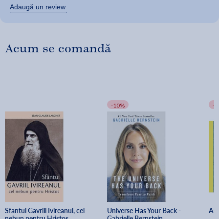
Adaugă un review
Acum se comandă
-10%
-
Sfantul Gavriil Ivireanul, cel 
Universe Has Your Back - 
Art
nebun pentru Hristos
Gabrielle Bernstein