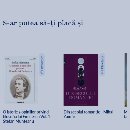
S-ar putea să-ți placă și
O istorie a opiniilor privind 
Din secolul romantic - Mihai 
Mih
filosofia lui Eminescu Vol. 1- 
Zamfir
tar
Stefan Munteanu