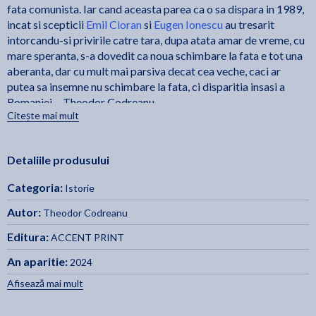
fata comunista. Iar cand aceasta parea ca o sa dispara in 1989,
incat si scepticii
Emil Cioran
si
Eugen Ionescu
au tresarit
intorcandu-si privirile catre tara, dupa atata amar de vreme, cu
mare speranta, s-a dovedit ca noua schimbare la fata e tot una
aberanta, dar cu mult mai parsiva decat cea veche, caci ar
putea sa insemne nu schimbare la fata, ci disparitia insasi a
Romaniei. - Theodor Codreanu
Citește mai mult
Detaliile produsului
Categoria:
Istorie
Autor:
Theodor Codreanu
Editura:
ACCENT PRINT
An aparitie:
2024
Afisează mai mult