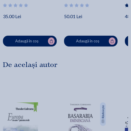
35.00 Lei
50.01 Lei
48.
Adaugă în coș
Adaugă în coș
De același autor