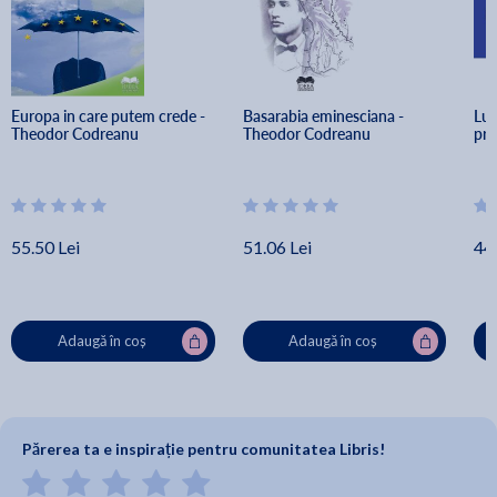
Europa in care putem crede - 
Basarabia eminesciana - 
Lum
Theodor Codreanu
Theodor Codreanu
pro
55.50 Lei
51.06 Lei
44.
Adaugă în coș
Adaugă în coș
Părerea ta e inspirație pentru comunitatea Libris!