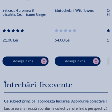
Set ceai: 4 arome x 8 
Etui ochelari: Wildflowers
Cea
pliculete. Ceai Tisanes Ginger
Fl
21.00 Lei
54.00 Lei
17.
Adaugă în coș
Adaugă în coș
Întrebări frecvente
Ce subiect principal abordează lucrarea 'Acordurile colective'?
Lucrarea analizează acordurile colective, oferind o perspectivă