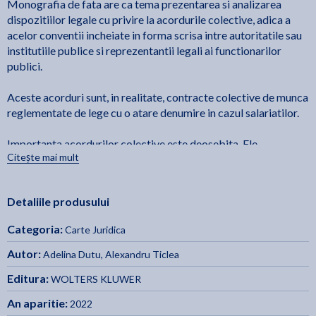
Monografia de fata are ca tema prezentarea si analizarea
dispozitiilor legale cu privire la acordurile colective, adica a
acelor conventii incheiate in forma scrisa intre autoritatile sau
institutiile publice si reprezentantii legali ai functionarilor
publici.
Aceste acorduri sunt, in realitate, contracte colective de munca
reglementate de lege cu o atare denumire in cazul salariatilor.
Importanta acordurilor colective este deosebita. Ele
Citește mai mult
influenteaza dreptul functiei publice; prin incheierea lor, acest
drept devine, desigur, partial, un drept negociat, de origine
conventionala, creat de cei doi parteneri sociali - autoritatile
Detaliile produsului
sau institutiile publice si functionarii publici. Clauzele fiecaruia
acord au valoare normativa; ele alcatuiesc un drept al functiei
Categoria:
Carte Juridica
publice propriu pentru cei care il incheie si la care se refera.
Autor:
Adelina Dutu
,
Alexandru Ticlea
Prezenta monografie, unica in peisajul literaturii juridice
Editura:
WOLTERS KLUWER
romanesti, va reprezenta pentru cei interesati (specialisti in
resurse umane din autoritatile sau institutiile publice si, in
An aparitie:
2022
legislatia muncii, avocati, judecatori, teoreticieni, studenti,