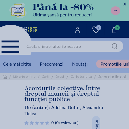
X
0
0
Cele mai citite
Precomenzi
Noutăți
Promoțiile luni
/
/
/
/
/
Acordurile colec
Librarie online
Carti
Drept
Carte Juridica
Acordurile colective. Între
dreptul muncii și dreptul
funcției publice
Adelina Dutu
Alexandru
De (autor):
,
Ticlea
0
(0 review-uri)