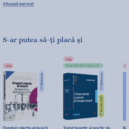
Afisează mai mult
masteranzi, doctoranzi etc.), un instrument util si eficient in
activitatea lor, respectiv un relevant material de studiu si
reflectii.
S-ar putea să-ți placă și
-5%
TRANSPORT GRATUIT
-5%
-
Dreptul colectiv al muncii. 
Tratat teoretic si practic de 
Rev