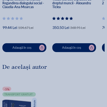
Regandirea dialogului social - 
dreptul muncii - Alexandru 
2 
Claudia-Ana Moarcas
Ticlea
99.44 Lei
350.50 Lei
70.
104.67 Lei
368.95 Lei
Adaugă în coș
Adaugă în coș
De același autor
-5%
TRANSPORT GRATUIT