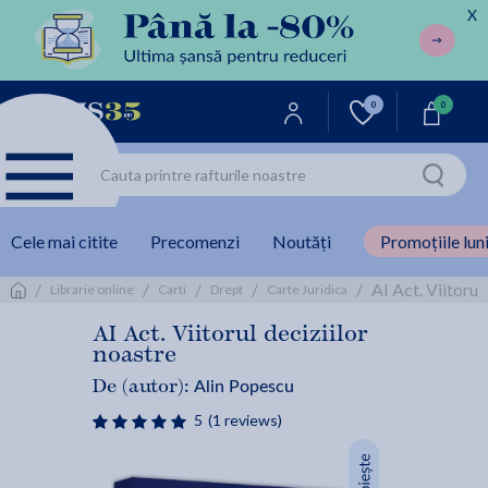
X
0
0
Cele mai citite
Precomenzi
Noutăți
Promoțiile luni
/
/
/
/
/
AI Act. Viitorul
Librarie online
Carti
Drept
Carte Juridica
AI Act. Viitorul deciziilor
noastre
Alin Popescu
De (autor):
5
(1 reviews)