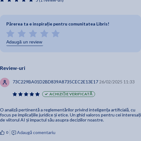
5 (1 review-uri)
Părerea ta e inspirație pentru comunitatea Libris!
Adaugă un review
Review-uri
73C229BA01D2BD839A8735CEC2E13E17
26/02/2025 11:33
ACHIZIȚIE VERIFICATĂ
O analiză pertinentă a reglementărilor privind inteligența artificială, cu
focus pe implicațiile juridice și etice. Un ghid valoros pentru cei interesați
de viitorul AI și impactul său asupra deciziilor noastre.
Adaugă comentariu
0