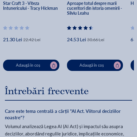
Star Craft 3 - Viteza 
Aproape totul despre marii 
Hun
Intunericului - Tracy Hickman
cuceritori din istoria omenirii - 
Silviu Leahu
21.30 Lei
24.53 Lei
63.
22.42 Lei
30.66 Lei
Adaugă în coș
Adaugă în coș
Întrebări frecvente
Care este tema centrală a cărții "AI Act. Viitorul deciziilor
noastre"?
Volumul analizează Legea AI (AI Act) și impactul său asupra
deciziilor, abordând regulile juridice, implicațiile economice,