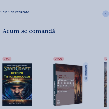
1 din 1 de rezultate
1
Acum se comandă
-5%
-20%
-