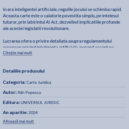
In era inteligentei artificiale, regulile jocului se schimba rapid.
Aceasta carte este o calatorie povestita simplu, pe intelesul
AI Act
tuturor, prin labirintul
, dezvelind implicatiile profunde
ale acestei legislatii revolutionare.
Lucrarea ofera o privire detaliata asupra regulamentului
european privind inteligenta artificiala, punand accent pe
Citește mai mult
echilibrul dintre inovatie si reglementare. Este structurata in
mai multe capitole ce abordeaza teme precum riscurile si
beneficiile AI, impactul asupra vietii private, locurilor de munca
Detaliile produsului
si inegalitatilor economice, dar si potentialele pericole ale unei
reglementari inadecvate. Cartea isi propune sa explice pe
Categoria:
Carte Juridica
AI Act
intelesul tuturor principiile
, folosind exemple practice si
studii de caz, pentru a ilustra complexitatea deciziilor ce
Autor:
Alin Popescu
privesc viitorul interactiunii dintre om si tehnologie.
Editura:
UNIVERSUL JURIDIC
Cu o abordare accesibila si plina de exemple concrete, cartea
An aparitie:
2024
abordeaza si lamureste conceptele cheie si provocarile etice
Afisează mai mult
ale AI, de la sisteme de risc ridicat la practici interzise.