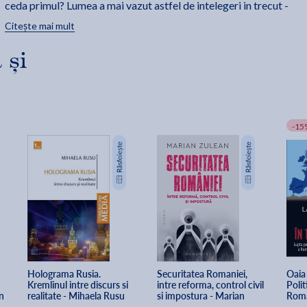
ceda primul? Lumea a mai vazut astfel de intelegeri in trecut -
unele au dus la pace, altele au declansat razboaie
Citește mai mult
devastatoare. Este 2025 momentul in care ordinea mondiala se
rescrie din temelii?
 și
-15
Holograma Rusia. 
Securitatea Romaniei, 
Oaia 
Kremlinul intre discurs si 
intre reforma, control civil 
Polit
n
realitate - Mihaela Rusu
si impostura - Marian 
Roma
Zulean
Razbo