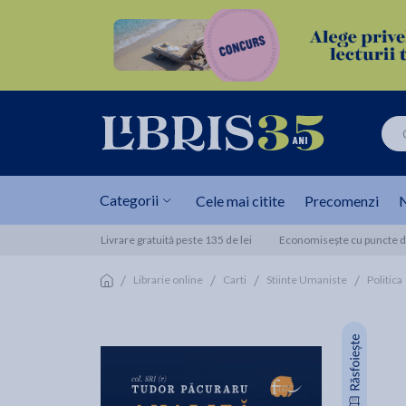
Categorii
Cele mai citite
Precomenzi
N
Livrare gratuită peste 135 de lei
Economisește cu puncte de
/
/
/
/
Librarie online
Carti
Stiinte Umaniste
Politica