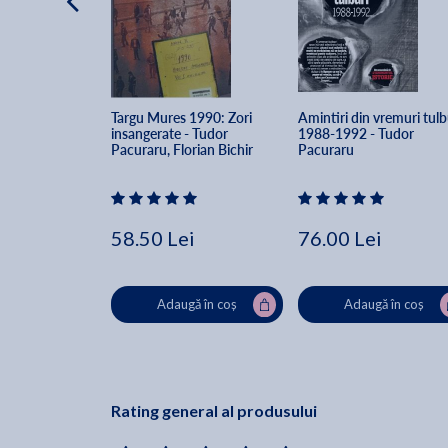
Targu Mures 1990: Zori 
Amintiri din vremuri tulb
insangerate - Tudor 
1988-1992 - Tudor 
Pacuraru, Florian Bichir
Pacuraru
58.50 Lei
76.00 Lei
Adaugă în coș
Adaugă în coș
Rating general al produsului