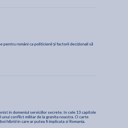
entru români ca politicienii și factorii decizionali să
ist in domeniul serviciilor secrete. In cele 13 capitole
l unui conflict militar de la granita noastra. O carte
boi hibrid in care ar putea fi implicata si Romania.