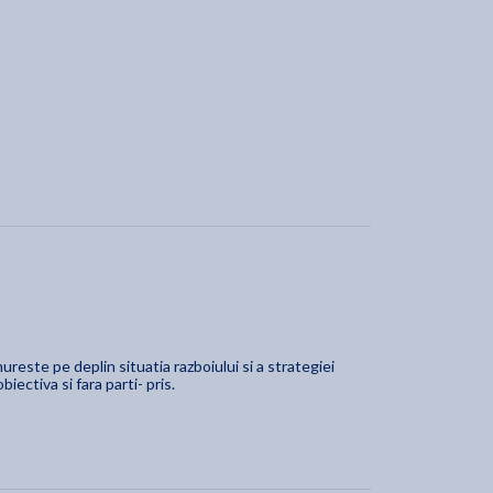
reste pe deplin situatia razboiului si a strategiei
ectiva si fara parti- pris.