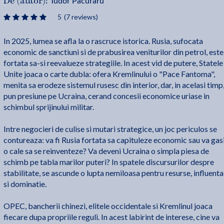
Tudor Pacuraru
De (autor):
5
(7 reviews)
In 2025, lumea se afla la o rascruce istorica. Rusia, sufocata
economic de sanctiuni si de prabusirea veniturilor din petrol, este
fortata sa-si reevalueze strategiile. In acest vid de putere, Statele
Unite joaca o carte dubla: ofera Kremlinului o "Pace Fantoma",
menita sa erodeze sistemul rusesc din interior, dar, in acelasi timp
pun presiune pe Ucraina, cerand concesii economice uriase in
schimbul sprijinului militar.
Intre negocieri de culise si mutari strategice, un joc periculos se
contureaza: va fi Rusia fortata sa capituleze economic sau va gas
o cale sa se reinventeze? Va deveni Ucraina o simpla piesa de
schimb pe tabla marilor puteri? In spatele discursurilor despre
stabilitate, se ascunde o lupta nemiloasa pentru resurse, influenta
si dominatie.
OPEC, bancherii chinezi, elitele occidentale si Kremlinul joaca
fiecare dupa propriile reguli. In acest labirint de interese, cine va