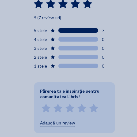
5 (7 review-uri)
5 stele
7
4 stele
0
3 stele
0
2 stele
0
1 stele
0
Părerea ta e inspirație pentru
comunitatea Libris!
Adaugă un review