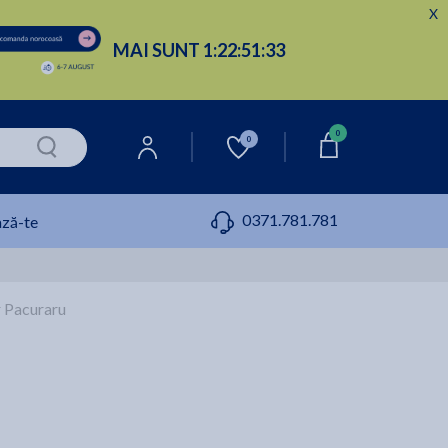
X
MAI SUNT
1:
22:
51:
32
0
0
0371.781.781
ză-te
or Pacuraru