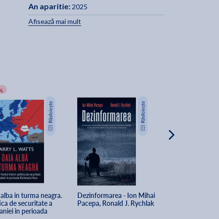
An aparitie:
2025
Afisează mai mult
%
-5%
alba in turma neagra. 
Dezinformarea - Ion Mihai 
Tragatori si mistif
ica de securitate a 
Pacepa, Ronald J. Rychlak
Andrei Ursu, Rol
niei in perioada 
Thomasson, Mad
iului Rece - Larry 
Hodor