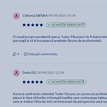
Cititorul 36F0AA
09/04/2025 19:04
ACHIZIȚIE VERIFICATĂ
O nouă lucrare excelentă marca Tudor Păcuraru! Ar fi foarte bine p
parcurgă și să-și însușească analizele făcute de profesioniști.
Adaugă comentariu
0
Dorin DG
09/04/2025 12:24
ACHIZIȚIE VERIFICATĂ
Aurorul cartii este colonelul Tudor Pacura, un cunoscut profesion
aduce in fata cititorilor informatii inedite care contureaza tablou
care ar trebui citita de toti cei interesati de perspectiva unui raz