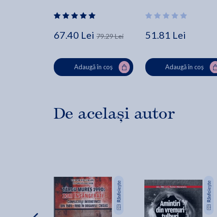
67.40 Lei
51.81 Lei
79.29 Lei
Adaugă în coș
Adaugă în coș
De același autor