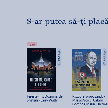
S-ar putea să-ți placă
-15%
Fereste-ma, Doamne, de 
Razboi si propaganda - 
prieteni - Larry Watts
Marian Voicu, Catalin 
Gombos, Marin Gherma