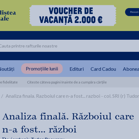
Promoțiile lunii
outăți
Edituri
Card Cadou
Abonea
 fidelitate
Citeste câteva pagini înainte de a cumpăra cărțile
/
Analiza finala. Razboiul care n-a fost... razboi - col. SRI (r) Tud
Analiza finală. Războiul care
n-a fost... război