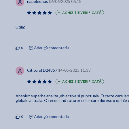
napoleonus
06/06/2025 06:18
ACHIZIȚIE VERIFICATĂ
Utila!
Adaugă comentariu
0
Cititorul D24857
14/05/2025 11:33
ACHIZIȚIE VERIFICATĂ
Absolut superba analiza ,obiectiva si punctuala .O carte care lamu
globale actuala. O recomand tuturor celor care doresc o opinie obi
Adaugă comentariu
0