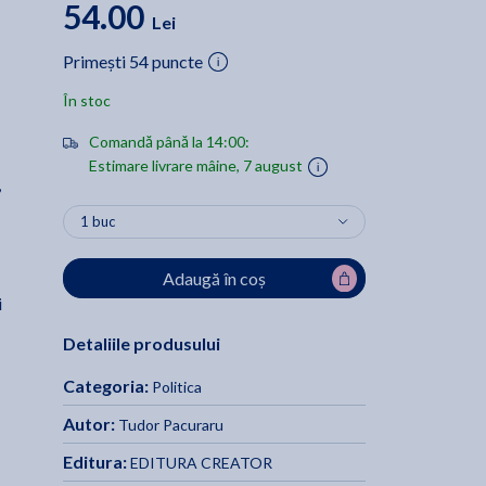
54.00
Lei
Primești 54 puncte
În stoc
Comandă până la 14:00:
Estimare livrare mâine, 7 august
,
Adaugă în coș
i
Detaliile produsului
Categoria:
Politica
Autor:
Tudor Pacuraru
Editura:
EDITURA CREATOR