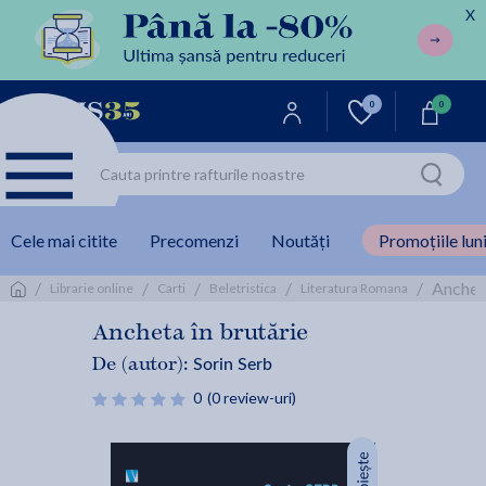
X
0
0
Cele mai citite
Precomenzi
Noutăți
Promoțiile luni
/
/
/
/
/
Ancheta
Librarie online
Carti
Beletristica
Literatura Romana
Ancheta în brutărie
Sorin Serb
De (autor):
0
(0 review-uri)