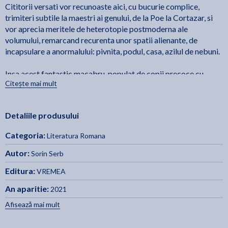
Cititorii versati vor recunoaste aici, cu bucurie complice,
trimiteri subtile la maestri ai genului, de la Poe la Cortazar, si
vor aprecia meritele de heterotopie postmoderna ale
volumului, remarcand recurenta unor spatii alienante, de
incapsulare a anormalului: pivnita, podul, casa, azilul de nebuni.
Insa acest fantastic macabru, populat de copii precoce cu
Citește mai mult
sensibilitati maladive, perversi, batrani senili si debili mintal, e
imbogatit cu tuse satirice de cotidian autohton – primarul
demagog si pus pe imbogatire, miliardarul de carton, politistul
Detaliile produsului
agresiv si semi-analfabet. Tocmai aceasta versatilitate a
discursului narativ, care alterneaza intre fantastic, notatii
Categoria:
Literatura Romana
realiste, observatii psihologice si replici pline de umor, face ca
volumul sa se preteze unor grile de lectura variate.
Autor:
Sorin Serb
Editura:
VREMEA
Elementul comun e misterul, caci cartea intreaga e un ingenios
esafodaj de carti de joc, in care cititorii, la fiecare reluare a
An aparitie:
2021
povestii, sunt invitati sa joace un rol interactiv, punand cap la
Afisează mai mult
cap indicii abil raspandite prin text, cat sa intregeasca o
semnificatie.