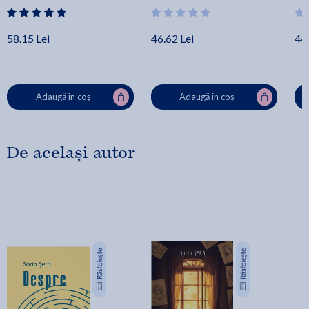
58.15 Lei
46.62 Lei
44.
Adaugă în coș
Adaugă în coș
De același autor