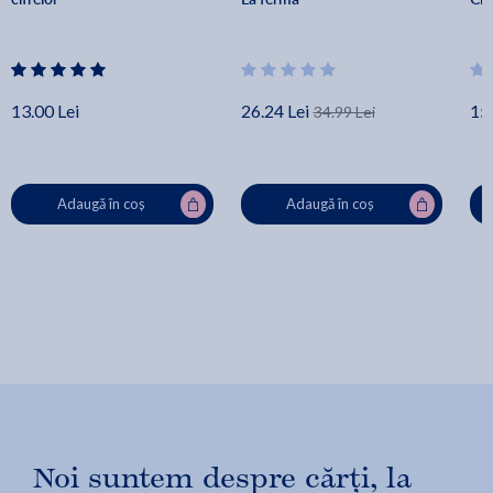
13.00 Lei
26.24 Lei
15.
34.99 Lei
Adaugă în coș
Adaugă în coș
Noi suntem despre cărți, la