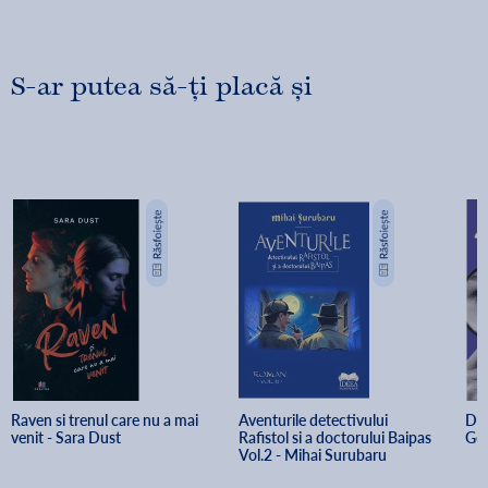
Fiecare povestire – un puzzle. Fiecare intriga – un mister.
Fiecare cititor – un detectiv. Fiecare lectura – o bucurie. -
Claudia Draganoiu
S-ar putea să-ți placă și
Raven si trenul care nu a mai 
Aventurile detectivului 
Det
venit - Sara Dust
Rafistol si a doctorului Baipas 
Ge
Vol.2 - Mihai Surubaru