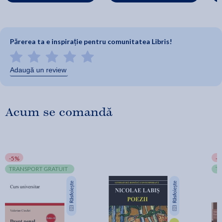
Părerea ta e inspirație pentru comunitatea Libris!
Adaugă un review
Acum se comandă
-5%
-
TRANSPORT GRATUIT
T