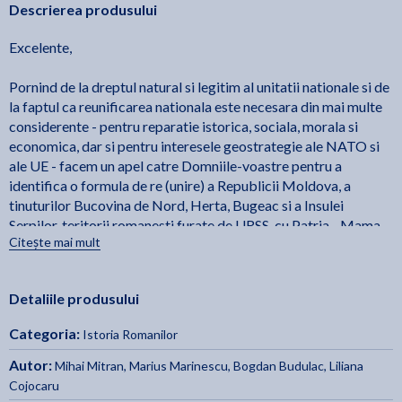
Descrierea produsului
Excelente,
Pornind de la dreptul natural si legitim al unitatii nationale si de
la faptul ca reunificarea nationala este necesara din mai multe
considerente - pentru reparatie istorica, sociala, morala si
economica, dar si pentru interesele geostrategie ale NATO si
ale UE - facem un apel catre Domniile-voastre pentru a
identifica o formula de re (unire) a Republicii Moldova, a
tinuturilor Bucovina de Nord, Herta, Bugeac si a Insulei
Serpilor, teritorii romanesti furate de URSS, cu Patria - Mama,
Citește mai mult
Romania!
Refacerea Romaniei Mari este un prilej unic de reparatie
morala si istorica a SUA si Marii Britanii fata de Romania, tari
Detaliile produsului
care, printr-o decizie criminala – Tratatul de la Ialta, semnat in
februarie 1945, de Th. Roosevelt, Winston Churchill si I. V.
Categoria:
Istoria Romanilor
Stalin - ne-au aruncat sub bocanc rusesc.
In acelasi sens, un numar de 92 de fosti deputati din Republica
Autor:
Mihai Mitran
,
Marius Marinescu
,
Bogdan Budulac
,
Liliana
Moldova, impreuna cu o serie importanta de personalitati
Cojocaru