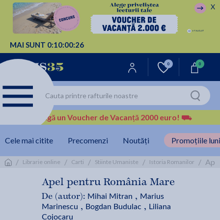
X
MAI SUNT
0:
10:
00:
26
0
0
Câștigă un Voucher de Vacanță 2000 euro!
⛟
Cele mai citite
Precomenzi
Noutăți
Promoțiile luni
/
/
/
/
/
Apel
Librarie online
Carti
Stiinte Umaniste
Istoria Romanilor
Apel pentru România Mare
Mihai Mitran
Marius
De (autor):
,
Marinescu
Bogdan Budulac
Liliana
,
,
Cojocaru