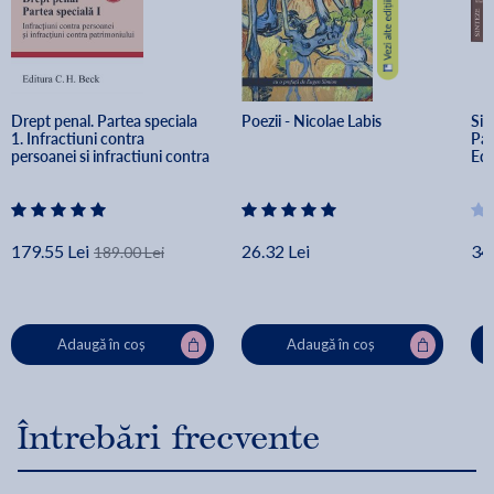
Drept penal. Partea speciala 
Poezii - Nicolae Labis
Sin
1. Infractiuni contra 
Par
persoanei si infractiuni contra 
Ed.
patrimoniului Ed.10 - Valerian 
Cioclei
179.55 Lei
26.32 Lei
34
189.00 Lei
Adaugă în coș
Adaugă în coș
Întrebări frecvente