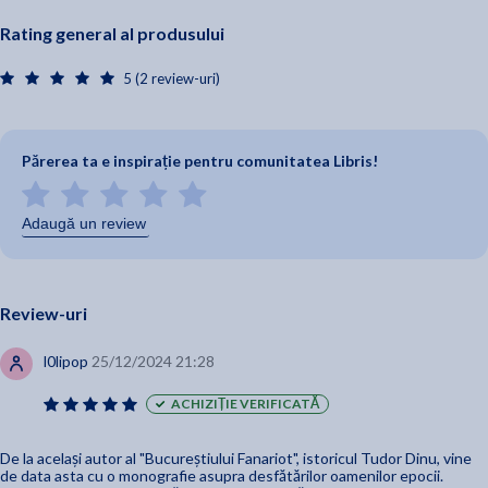
Rating general al produsului
5 (2 review-uri)
Părerea ta e inspirație pentru comunitatea Libris!
Adaugă un review
Review-uri
l0lipop
25/12/2024 21:28
ACHIZIȚIE VERIFICATĂ
De la același autor al "Bucureștiului Fanariot", istoricul Tudor Dinu, vine
de data asta cu o monografie asupra desfătărilor oamenilor epocii.