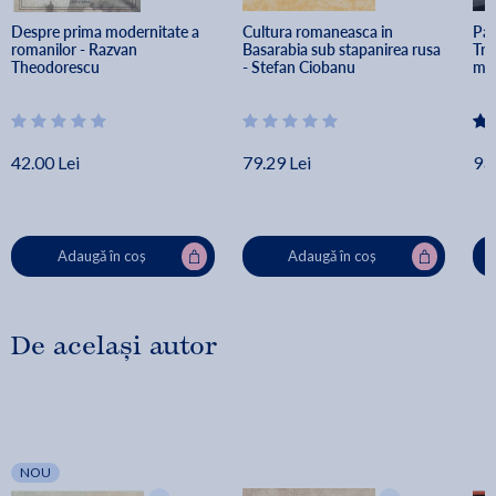
Despre prima modernitate a 
Cultura romaneasca in 
Pal
romanilor - Razvan 
Basarabia sub stapanirea rusa 
Tra
Theodorescu
- Stefan Ciobanu
mod
regi
192
42.00 Lei
79.29 Lei
93.
Adaugă în coș
Adaugă în coș
De același autor
NOU