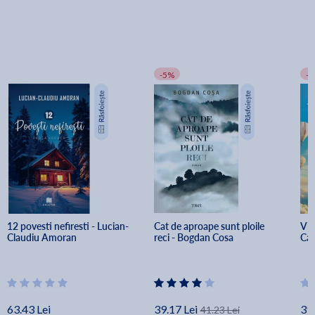
-5%
-
12 povesti nefiresti - Lucian-
Cat de aproape sunt ploile 
Vis
Claudiu Amoran
reci - Bogdan Cosa
Ca
63.43 Lei
39.17 Lei
39.
41.23 Lei