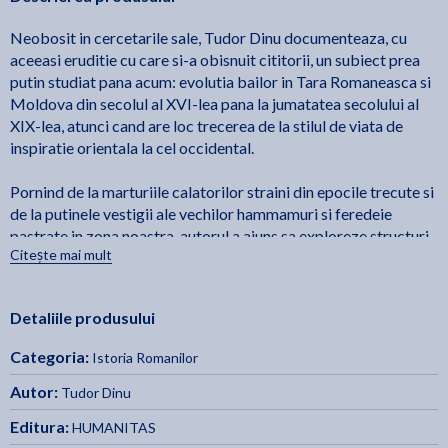
Neobosit in cercetarile sale, Tudor Dinu documenteaza, cu
aceeasi eruditie cu care si-a obisnuit cititorii, un subiect prea
putin studiat pana acum: evolutia bailor in Tara Romaneasca si
Moldova din secolul al XVI-lea pana la jumatatea secolului al
XIX-lea, atunci cand are loc trecerea de la stilul de viata de
inspiratie orientala la cel occidental.
Pornind de la marturiile calatorilor straini din epocile trecute si
de la putinele vestigii ale vechilor hammamuri si feredeie
pastrate in zona noastra, autorul a ajuns sa exploreze structuri
Citește mai mult
similare din regiunea balcanica, sa scoata la lumina piese
autohtone din recuzita bailor, ascunse de ochii publicului in
depozitele muzeelor ori in colectii private, si, pe urmele
Detaliile produsului
primilor vilegiaturisti, sa bata drumurile in cautarea celor dintai
izvoare minerale descoperite in Principate si a statiunilor
Categoria:
Istoria Romanilor
balneare infiintate in jurul lor, majoritatea cufundate in uitare
azi.
Autor:
Tudor Dinu
Editura:
HUMANITAS
In urma acestor ample expeditii intreprinse de-a lungul mai