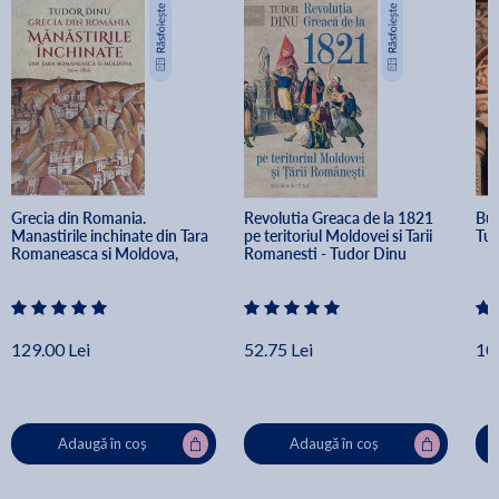
Grecia din Romania. 
Revolutia Greaca de la 1821 
Buc
Manastirile inchinate din Tara 
pe teritoriul Moldovei si Tarii 
Tud
Romaneasca si Moldova, 
Romanesti - Tudor Dinu
1564-1866 - Tudor Dinu
129.00 Lei
52.75 Lei
10
Adaugă în coș
Adaugă în coș