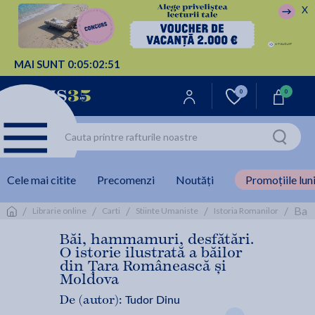
X
MAI SUNT
0:
05:
02:
50
0
0
Cele mai citite
Precomenzi
Noutăți
Promoțiile luni
/
/
/
/
/
Bai,
Librarie online
Carti
Stiinte Umaniste
Istoria Romanilor
Băi, hammamuri, desfătări.
O istorie ilustrată a băilor
din Țara Românească și
Moldova
Tudor Dinu
De (autor):