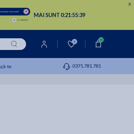
X
MAI SUNT
0:
21:
55:
38
0
0
0371.781.781
ză-te