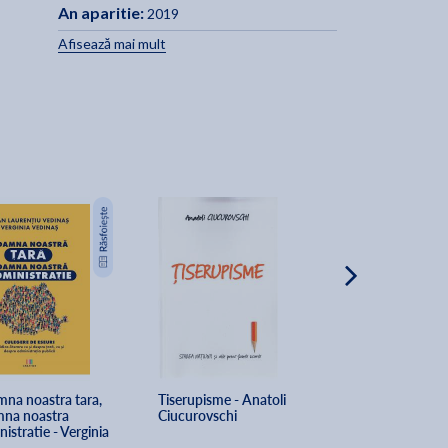
la
An aparitie:
2019
Afisează mai mult
a
]
-50%
na noastra tara, 
Tiserupisme - Anatoli 
Scurt tratat desp
na noastra 
Ciucurovschi
animalele care lu
istratie - Verginia 
acasa - Alex Olt
nas, Ioan-Laurentiu 