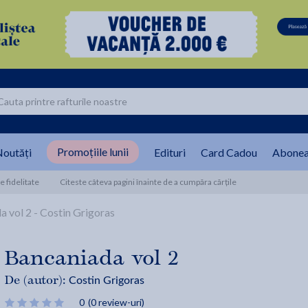
Promoțiile lunii
outăți
Edituri
Card Cadou
Abonea
 fidelitate
Citeste câteva pagini înainte de a cumpăra cărțile
 vol 2 - Costin Grigoras
Bancaniada vol 2
Costin Grigoras
De (autor):
0
(0 review-uri)