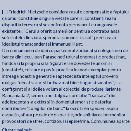
[...] Friedrich Nietzsche considera rasul o compensatie a faptului
ca omul constituie singura vietate care isi constientizeaza
disparitia terestra si se confrunta permanent cu angoasele
existentei. "Cerul a oferit oamenilor pentru a contrabalansa
suferintele din viata, speranta, somnul si rasul" precizeaza
idealistul transcendental Immanuel Kant.
Din comuniunea de idei cu partenerul zodiacal si colegul meu de
banca din liceu, loan Parascineti (plural onomastic predestinat,
fiindca si la propriu si la figurat el se dovedeste un om si
jumatate!), cel care a pus in practica in mod exemplar pentru
intreaga noastra generatie saptezecista inteleptul proverb
malgas "decat sarac si bolnav mai bine bogat si sanatos", s-a
configurat si al doilea volum al colectiei de produse ilariante
Bancaniada 2, semn ca nostalgica corelatie "bancara" din
adolescenta s-a extins si in domeniul umoristic datorita
contributiei "colegilor de banc" la ocrotirea speciei rasului
carpatin, aflata pe cale de disparitie, prin anihilarea hormonilor
provocatori de stres, cortizolul si epinefrina. Comuniunea aparte
intre persoanele inzestrate cu simtul umorului devine un dezidera
Citește mai mult