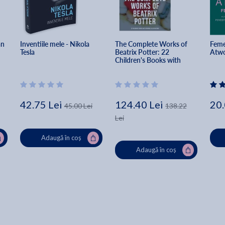
an 
Inventiile mele - Nikola 
The Complete Works of 
Feme
Tesla
Beatrix Potter: 22 
Atw
Children's Books with 
Original Illustrations: The 
Tale of Peter Rabbit, The 
Tale of Squirrel Nutkin, 
The Tale - Beatrix Potter
42.75 Lei
124.40 Lei
20.
45.00 Lei
138.22
Lei
Adaugă în coș
Adaugă în coș