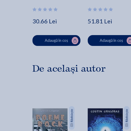
30.66 Lei
51.81 Lei
Adaugă în coș
Adaugă în coș
De același autor