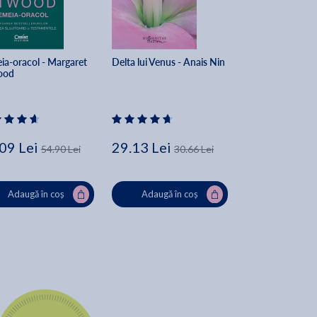
ia-oracol - Margaret 
Delta lui Venus - Anais Nin
Protectia datelor
ood
caracter personal
procesul penal. 
Monografie - Dan
Cristea
09 Lei
29.13 Lei
46.72 Lei
54.90 Lei
30.66 Lei
54
Adaugă în coș
Adaugă în coș
Adaugă în