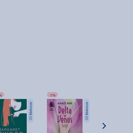
%
-5%
-15%