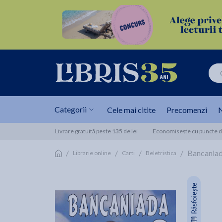
Categorii
Cele mai citite
Precomenzi
N
Livrare gratuită peste 135 de lei
Economisește cu puncte de
/
/
/
/
Bancaniada
Librarie online
Carti
Beletristica