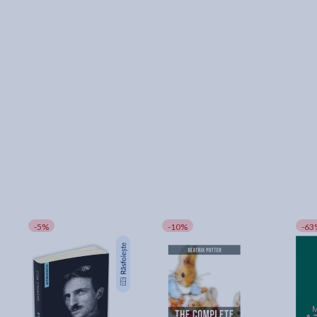
-5%
-10%
-63