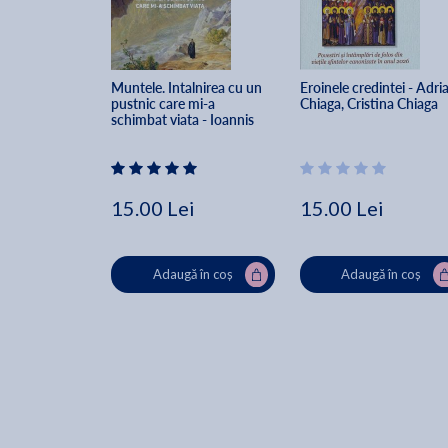
Muntele. Intalnirea cu un 
Eroinele credintei - Adri
pustnic care mi-a 
Chiaga, Cristina Chiaga
schimbat viata - Ioannis 
Arambatzis
15.00 Lei
15.00 Lei
Adaugă în coș
Adaugă în coș