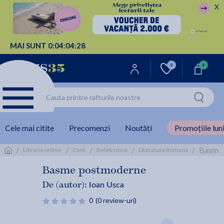
X
MAI SUNT
0:
04:
04:
28
0
0
Cele mai citite
Precomenzi
Noutăți
Promoțiile luni
/
/
/
/
/
Basme 
Librarie online
Carti
Beletristica
Literatura Romana
Basme postmoderne
Ioan Usca
De (autor):
0
(0 review-uri)