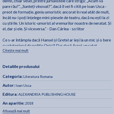
demn, chiar vesel, printre jurnalistele care strigă: „Acum vă
pare rău?”, „Sunteți vinovat?”, dacă îl vei fi citit pe Ioan Usca -
preot de formație, geniu umoristic ancorat în real atât de mult,
încât nu-i poți înțelege mini-piesele de teatru, dacă nu ești la zi
cu știrile. Un istoric-umorist al vremurilor noastre de neratat. Și
el, dar și ele. Și viceversa.” - Dan Cârlea - scriitor
Ce s-ar întâmpla dacă Hansel și Gretel ar ieși la un mic și o bere
cu plutonierul de poliție Onici? Dar dacă Aurel, un ratat
Citește mai mult
absolut, un Bulă peste care Destinul prăvălește zi de zi toate
miștourile Universului, ar reuși să o seducă pe Frumoasa
Adormită, desigur, asta după ce ar trezi-o cu un sărut, mai
Detaliile produsului
precis cu mirosul de ceapă dospită persistent după cheful cu
langoși și bere la pet de aseară? Ne răspunde prozatorul Ioan
Categoria:
Literatura Romana
Usca în basmele sale, frânturi ale Paradisului Pierdut, pretext
pentru tâlcuri care se adresează atât lacrimii, cât și râsului în
Autor:
Ioan Usca
hohote. - Mirel Curea - jurnalist
Editura:
ALEXANDRIA PUBLISHING HOUSE
Prozator remarcabil, care știe să conjure umoristic toate
An aparitie:
2018
savorile limbii, preotul Ioan Sorin Usca devine sobru și măsurat
Afisează mai mult
atunci când intră în registrul teologic, pe care-l stăpânește cu o