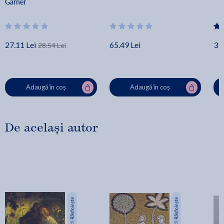
Garner
27.11 Lei
65.49 Lei
31.
28.54 Lei
Adaugă în coș
Adaugă în coș
De același autor