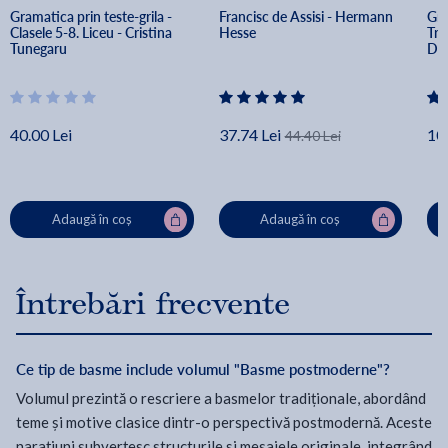
Gramatica prin teste-grila - 
Francisc de Assisi - Hermann 
Gra
Clasele 5-8. Liceu - Cristina 
Hesse
Tru
Tunegaru
Del
40.00 Lei
37.74 Lei
10
44.40 Lei
Adaugă în coș
Adaugă în coș
Întrebări frecvente
Ce tip de basme include volumul "Basme postmoderne"?
Volumul prezintă o rescriere a basmelor tradiționale, abordând
teme și motive clasice dintr-o perspectivă postmodernă. Aceste
narațiuni subverțesc structurile și mesajele originale, integrând