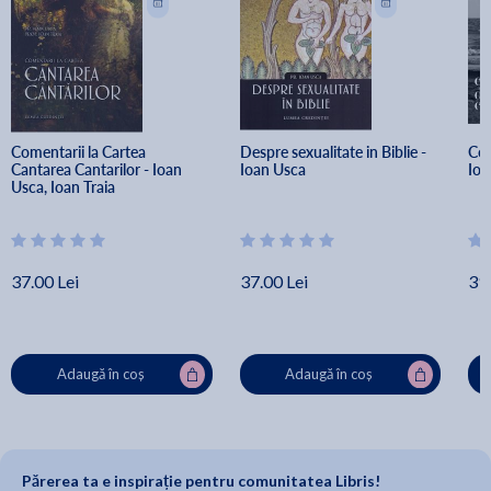
Comentarii la Cartea 
Despre sexualitate in Biblie - 
Col
Cantarea Cantarilor - Ioan 
Ioan Usca
Ioa
Usca, Ioan Traia
37.00 Lei
37.00 Lei
39.
Adaugă în coș
Adaugă în coș
Părerea ta e inspirație pentru comunitatea Libris!