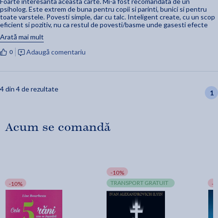
Foarte interesanta aceasta carte. Mi-a fost recomandata de un
psiholog. Este extrem de buna pentru copii si parinti, bunici si pentru
toate varstele. Povesti simple, dar cu talc. Inteligent create, cu un scop
eficient si pozitiv, nu ca restul de povesti/basme unde gasesti efecte
negative (lupte, batai, sange etc.). Povesti scrise frumos, din care poti
Arată mai mult
invata sa te schimbi in bine, sa iti dezvolti un caracter puternic, sa elimini
fricile/temerile intr-un mod constructiv pozitiv.
Adaugă comentariu
0
Multumim frumos!
4 din 4 de rezultate
1
Acum se comandă
-10%
TRANSPORT GRATUIT
-10%
-