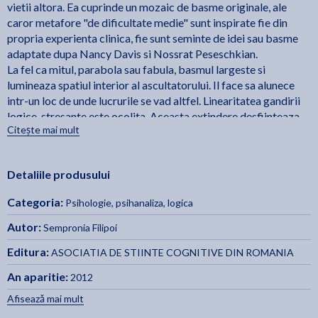
vietii altora. Ea cuprinde un mozaic de basme originale, ale
caror metafore "de dificultate medie" sunt inspirate fie din
propria experienta clinica, fie sunt seminte de idei sau basme
adaptate dupa Nancy Davis si Nossrat Peseschkian.
La fel ca mitul, parabola sau fabula, basmul largeste si
lumineaza spatiul interior al ascultatorului. Il face sa alunece
intr-un loc de unde lucrurile se vad altfel. Linearitatea gandirii
logice, stresante este ocolita. Aceasta extindere desfiinteaza
Citește mai mult
pozitia in care era blocat initial pacientul, confruntat cu
problema careia simtea ca nu-i face fata (de exemplu, teama,
sentimentul de vinovatie sau nesiguranta de sine). Basmul
Detaliile produsului
suspenda acea stare, actionand neexplicit prin intermediul
metaforei, adica emotional. Face o deschidere spre iesirea din
Categoria:
Psihologie, psihanaliza, logica
impas. O transforma in posibilitate - ceea ce inseamna tot o
schimbare de sens, pentru ca starea patogena este pusa intr-o
Autor:
Sempronia Filipoi
noua lumina, este privita din alt unghi.
Editura:
ASOCIATIA DE STIINTE COGNITIVE DIN ROMANIA
Basmul seamana mai curand cu o lectie indirecta, emotionala,
de viata. Sparge tiparul vechi de comportament. Submineaza
An aparitie:
2012
acea atitudine coroziva, nefericita, disperata, fata de problema
Afisează mai mult
aparent insurmontabila in care subiectul se simtea inchis,