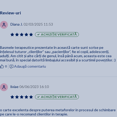
Review-uri
Diana J.
02/03/2025 11:53
ACHIZIȚIE VERIFICATĂ
Basmele terapeutice prezentate în această carte sunt scrise pe
înțelesul tuturor „clienților” sau „pacienților”, fie ei copii, adolescenți,
adulți. Am citit și alte cărți de genul, însă până acum, aceasta este cea
mai bună, în special datorită limbajului accesibil și a scurtimii poveștilor. :)
Adaugă comentariu
0
liviae
06/06/2023 16:10
ACHIZIȚIE VERIFICATĂ
o carte excelenta despre puterea metaforelor in procesul de schimbare
pe care le-o recomand clientilor in terapie.