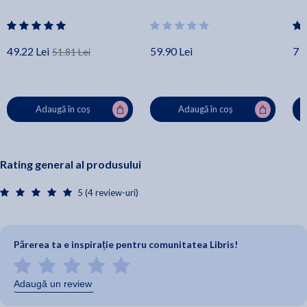
Lauren Cook
49.22 Lei
59.90 Lei
71.
51.81 Lei
Adaugă în coș
Adaugă în coș
Rating general al produsului
5 (4 review-uri)
Părerea ta e inspirație pentru comunitatea Libris!
Adaugă un review