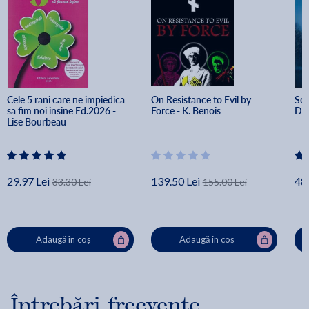
Cele 5 rani care ne impiedica 
On Resistance to Evil by 
Sor
sa fim noi insine Ed.2026 - 
Force - K. Benois
Do
Lise Bourbeau
29.97 Lei
139.50 Lei
48.
33.30 Lei
155.00 Lei
Adaugă în coș
Adaugă în coș
Întrebări frecvente