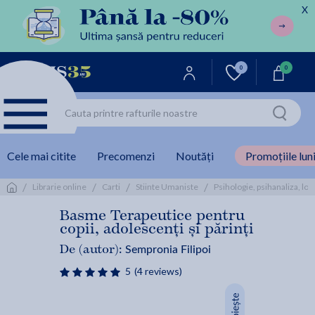
X
0
0
Cele mai citite
Precomenzi
Noutăți
Promoțiile luni
/
/
/
/
Librarie online
Carti
Stiinte Umaniste
Psihologie, psihanaliza, log
Basme Terapeutice pentru
copii, adolescenți și părinți
Sempronia Filipoi
De (autor):
5
(4 reviews)