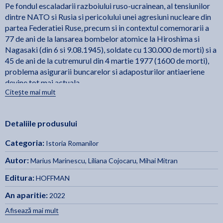
Pe fondul escaladarii razboiului ruso-ucrainean, al tensiunilor
dintre NATO si Rusia si pericolului unei agresiuni nucleare din
partea Federatiei Ruse, precum si in contextul comemorarii a
77 de ani de la lansarea bombelor atomice la Hiroshima si
Nagasaki (din 6 si 9.08.1945), soldate cu 130.000 de morti) si a
45 de ani de la cutremurul din 4 martie 1977 (1600 de morti),
problema asigurarii buncarelor si adaposturilor antiaeriene
devine tot mai actuala.
Citește mai mult
Prin acest volum dorim sa tragem un semnal de alarma privind
insecuritatea sistemelor de aparare antiaeriana a romanilor,
Detaliile produsului
prin numarul insuficient si lipsa de functionalitate a celor
existente, doar 10 % din populatie beneficiind de acest sistem
Categoria:
Istoria Romanilor
de protectie, legea prevazand un minim de 30 %. La polul opus,
in caz de razboi (bombardament), calamitate, cutremur major
Autor:
Marius Marinescu
,
Liliana Cojocaru
,
Mihai Mitran
(peste 7,2 grade pe scara Richter), presedintele Romaniei are o
Editura:
HOFFMAN
hipersecuritate, prin buncarul antiatomic de sub Casa
Poporului, care-i asigura si un confort de 5 stele.
An aparitie:
2022
Afisează mai mult
De asemenea, in aceleasi situatii, demnitarii de rang inalt se