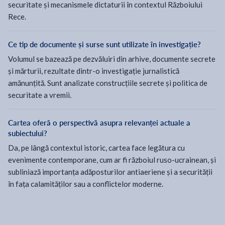
securitate și mecanismele dictaturii în contextul Războiului
Rece.
Ce tip de documente și surse sunt utilizate în investigație?
Volumul se bazează pe dezvăluiri din arhive, documente secrete
și mărturii, rezultate dintr-o investigație jurnalistică
amănunțită. Sunt analizate construcțiile secrete și politica de
securitate a vremii.
Cartea oferă o perspectivă asupra relevanței actuale a
subiectului?
Da, pe lângă contextul istoric, cartea face legătura cu
evenimente contemporane, cum ar fi războiul ruso-ucrainean, și
subliniază importanța adăposturilor antiaeriene și a securității
în fața calamităților sau a conflictelor moderne.