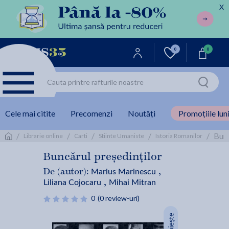
X
0
0
Cele mai citite
Precomenzi
Noutăți
Promoțiile luni
/
/
/
/
/
Bunc
Librarie online
Carti
Stiinte Umaniste
Istoria Romanilor
Buncărul președinților
Marius Marinescu
De (autor):
,
Liliana Cojocaru
Mihai Mitran
,
0
(0 review-uri)