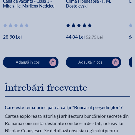
Caiet de vacanta - Clasa 3 - 
Crima si pedeapsa - F. M. 
Cal
Mirela Ilie, Marilena Nedelcu
Dostoievski
28.90 Lei
44.84 Lei
64.
52.75 Lei
Adaugă în coș
Adaugă în coș
Întrebări frecvente
Care este tema principală a cărții "Buncărul președinților"?
Cartea explorează istoria și arhitectura buncărelor secrete din
România comunistă, destinate conducerii de stat, inclusiv lui
Nicolae Ceaușescu. Se detaliază obsesia regimului pentru