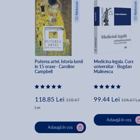
Puterea artei. Istoria lumii 
Medicina legala. Curs 
in 15 orase - Caroline 
universitar - Bogdan 
Campbell
Malinescu
118.85 Lei
99.44 Lei
158.47
104.67 Le
Lei
Adaugă în coș
Adaugă în coș