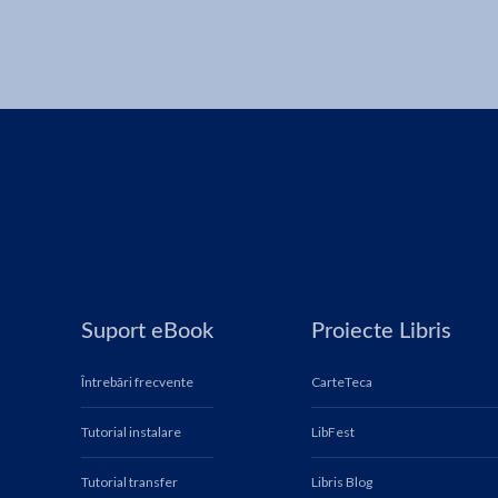
Suport eBook
Proiecte Libris
Întrebări frecvente
CarteTeca
Tutorial instalare
LibFest
Tutorial transfer
Libris Blog