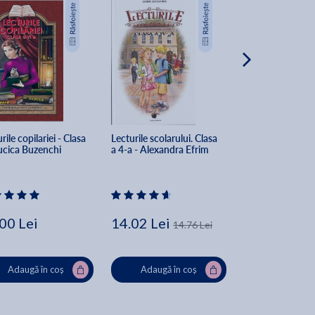
rile copilariei - Clasa 
Lecturile scolarului. Clasa 
Caietul meu de v
Lucica Buzenchi
a 4-a - Alexandra Efrim
Limba romana si 
engleza - Clasa 4
00 Lei
14.02 Lei
24.53 Lei
14.76 Lei
30
Adaugă în coș
Adaugă în coș
Adaugă în