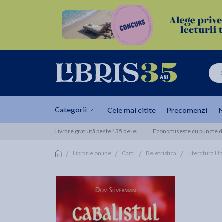
Categorii
Cele mai citite
Precomenzi
N
Livrare gratuită peste 135 de lei
Economisește cu puncte de
/
/
/
/
Librarie online
Carti
Beletristica
Literatura Un