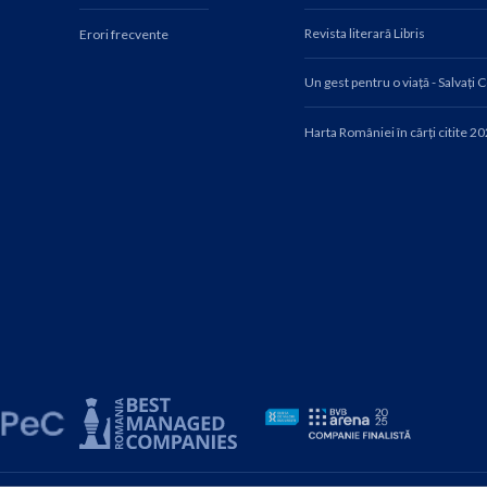
Revista literară Libris
Erori frecvente
Un gest pentru o viață - Salvați 
Harta României în cărți citite 2