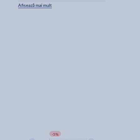
Afisează mai mult
-5%
-20%