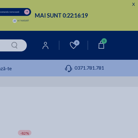
X
MAI SUNT
0:
22:
16:
18
0
0
0371.781.781
ză-te
-82%