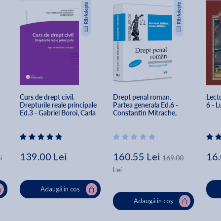
Curs de drept civil. 
Drept penal roman. 
Lectu
Drepturile reale principale 
Partea generala Ed.6 - 
6 - 
Ed.3 - Gabriel Boroi, Carla 
Constantin Mitrache, 
Alexandra Anghelescu, 
Cristian Mitrache
Bogdan Nazat
139.00 Lei
160.55 Lei
16.
i
169.00
Lei
Adaugă în coș
Adaugă în coș