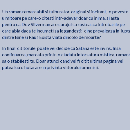
Un roman remarcabil si tulburator, original si incitant, o poveste
uimitoare pe care-o citesti intr-adevar doar cu inima. si asta
pentru ca Dov Silverman are curajul sa rosteasca intrebarile pe
care abia daca te incumeti sa le gandesti: cine prevaleaza in lupt
dintre Bine si Rau? Exista viata dincolo de moarte?
In final, cititorule, poate vei decide ca Satana este invins. Insa
continuarea, marcata printr-o ciudata intorsatura mistica, raman
sa o stabilesti tu. Doar atunci cand vei fi citit ultima pagina vei
putea lua o hotarare in privinta viitorului omenirii.