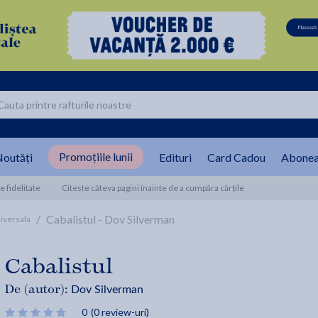
Promoțiile lunii
outăți
Edituri
Card Cadou
Abonea
 fidelitate
Citeste câteva pagini înainte de a cumpăra cărțile
/
Cabalistul - Dov Silverman
iversala
Cabalistul
Dov Silverman
De (autor):
0
(0 review-uri)