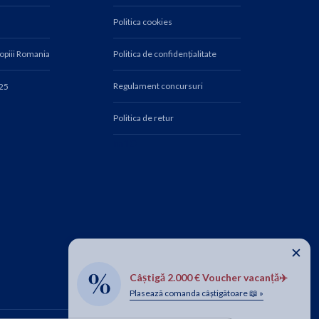
Politica cookies
Copiii Romania
Politica de confidențialitate
Regulament concursuri
025
Politica de retur
fn10
✕
Câștigă 2.000 € Voucher vacanță✈️
Plasează comanda câștigătoare 📖 »