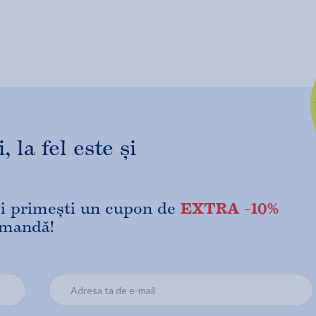
 la fel este și
EXTRA -10%
 și primești un cupon de
omandă!