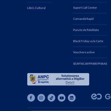
Suport Call Center
Libris Cultural
Comandă Rapid
Puncte de fidelitate
Black Friday ca la Carte
Vouchere active
SEAP/SICAP/PNRR/PNRAS