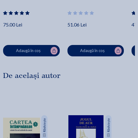
75.00 Lei
51.06 Lei
47.
Adaugă în coș
Adaugă în coș
De același autor