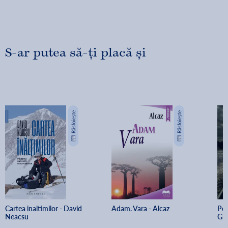
S-ar putea să-ți placă și
Cartea inaltimilor - David 
Adam. Vara - Alcaz
Pec
Neacsu
Gh