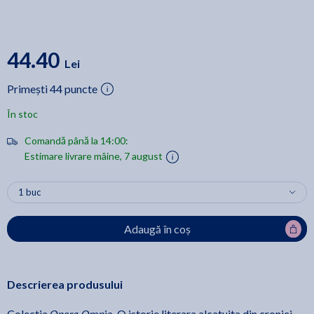
44.40
Lei
Primești 44 puncte
În stoc
Comandă până la 14:00:
Estimare livrare mâine, 7 august
Adaugă în coș
Descrierea produsului
Opera Omn
Colectia
ia. O istorie literara alcatuita din cronici.