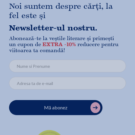
Noi suntem despre cărți, la
fel este și
Newsletter-ul nostru.
Abonează-te la veștile literare și primești
un cupon de
EXTRA -10%
reducere pentru
viitoarea ta comandă!
Mă abonez