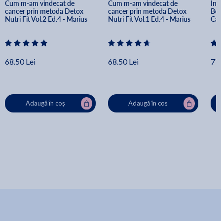
Cum m-am vindecat de 
Cum m-am vindecat de 
Int
cancer prin metoda Detox 
cancer prin metoda Detox 
Ber
Nutri Fit Vol.2 Ed.4 - Marius 
Nutri Fit Vol.1 Ed.4 - Marius 
Ca
Vaduva, Annemarie Vaduva
Vaduva, Annemarie Vaduva
68.50 Lei
68.50 Lei
77.
Adaugă în coș
Adaugă în coș