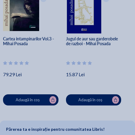
Cartea intampinarilor Vol.3 - 
Jugul de aur sau garderobele 
Mihai Posada
de razboi - Mihai Posada
79.29 Lei
15.87 Lei
Adaugă în coș
Adaugă în coș
Părerea ta e inspirație pentru comunitatea Libris!