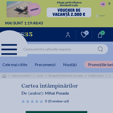
X
MAI SUNT
1:
19:
48:
43
0
0
Cele mai citite
Precomenzi
Noutăți
Promoțiile luni
/
/
/
/
/
Ca
Librarie online
Carti
Biografii Memorii Jurnale
Publicistica
Cartea întâmpinărilor
Mihai Posada
De (autor):
0
(0 review-uri)