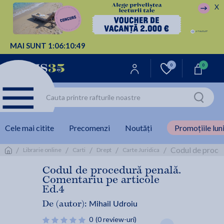
X
MAI SUNT
1:
06:
10:
49
0
0
Cele mai citite
Precomenzi
Noutăți
Promoțiile luni
/
/
/
/
/
Codul de proced
Librarie online
Carti
Drept
Carte Juridica
Codul de procedură penală.
Comentariu pe articole
Ed.4
Mihail Udroiu
De (autor):
0
(0 review-uri)