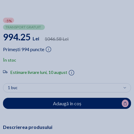
-5%
TRANSPORT GRATUIT
994.25
Lei
1046.58 Lei
Primești 994 puncte
În stoc
Estimare livrare luni, 10 august
Adaugă în coș
Descrierea produsului