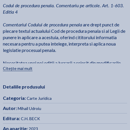
Codul de procedura penala. Comentariu pe articole. Art. 1-603.
Editia 4
Comentariul Codului de procedura penala
are drept punct de
plecare textul actualului Cod de procedura penala si al Legii de
punere in aplicare a acestuia, oferind cititorului informatia
necesara pentru a putea intelege, interpreta si aplica noua
legislatie procesual penala.
Necesitatea unei noi editii a lucrarii a reiesit din modificarile
Citește mai mult
legislative intervenite de la aparitia editiei anterioare si pana in
prezent, din jurisprudenta si consideratiile doctrinare
elaborate in baza noii legislatii procesual penale. Editia 4 a
Detaliile produsului
lucrarii contine cele mai recente modificari introduse prin
Legea nr. 201/2023, care pune textul legal in acord cu deciziile
Categoria:
Carte Juridica
Curtii Constitutionale, Legea nr. 214/2023, precum si Legea nr.
217/2023, care va intra in vigoare la 1 ianuarie 2024.
Autor:
Mihail Udroiu
Editura:
C.H. BECK
Structura comentariilor, care cuprind atat interpretarea
textului, cu explicatii de ordin teoretic, cat si clarificari privind
An aparitie:
2023