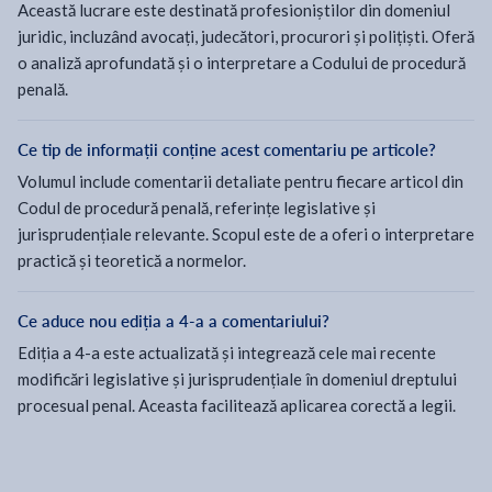
Această lucrare este destinată profesioniștilor din domeniul
cazului de confiscare speciala in cadrul procedurii speciale
juridic, incluzând avocați, judecători, procurori și polițiști. Oferă
prevazute de art. 5491 C.proc.pen.
o analiză aprofundată și o interpretare a Codului de procedură
• analiza sesizarii de desfiintare sau de confiscare speciala, in
cazul implinirii termenului de prescriptie a raspunderii penale,
penală.
in cadrul procedurii speciale prevazute de art. 5491 C.proc.pen.
• privarea de libertate si achitarea ulterioara a inculpatului sau
Ce tip de informații conține acest comentariu pe articole?
clasarea cauzei; DCC nr. 136/2021 si modificarile aduse prin
Volumul include comentarii detaliate pentru fiecare articol din
Legea nr. 201/2023
Codul de procedură penală, referințe legislative și
• efectuarea cercetarii la fata locului in cadrul domiciliilor si
sediilor profesionale
jurisprudențiale relevante. Scopul este de a oferi o interpretare
• explorarea emergentului principiu al liceitatii probatorii, in
practică și teoretică a normelor.
contextul regandirii principiilor sectoriale care fundamenteaza
teoria generala a probelor
Ce aduce nou ediția a 4-a a comentariului?
• (re)conceptualizarea loialitatii in procedura penala;
Ediția a 4-a este actualizată și integrează cele mai recente
explicarea semnificatiei principiul loialitatii probatorii in
raport cu regulile inscrise in cuprinsul art. 101 C.proc.pen.;
modificări legislative și jurisprudențiale în domeniul dreptului
taxonomia procedeelor neloiale numite si nenumite
procesual penal. Aceasta facilitează aplicarea corectă a legii.
• analiza regimului juridic de excluziune a probelor ilicite
(probe ilicite stricto sensu - probe neconstitutionale si/sau
probe neloiale - probele ilicite cu etiologie multipla, probe