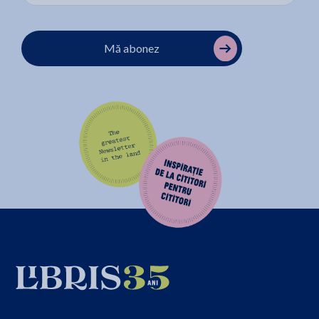
Codul de procedura
completarea Legii nr. 135/2010 privind
penala
, precum si pentru modificarea altor acte normative, ce
au modificat art. 213 alin. (2) C.proc.pen. si art. 2151 alin. (8)
Mă abonez
C.proc.pen.; totodata au fost efectuate analize privind
necorelarea unor dispozitii legale precum art. 215 alin. (5)
C.proc.pen. si art. 82 alin. (1) din Legea nr. 253/2013 din 19 iulie
2013 privind executarea pedepselor, a masurilor educative si a
altor masuri neprivative de libertate dispuse de organele
judiciare in cursul procesului penal
• au fost abordate probleme ce au aparut in practica - spre
exemplu, posibilitatea organului judiciar de a desemna un alt
organ de politie abilitat sa supravegheze conduita inculpatului
aflat sub control judiciar in cazul schimbarii domiciliului sau a
locuintei acestuia din urma
• analiza problemelor ridicate de reglementarea obligativitatii
verificarii periodice a masurilor asiguratorii (optional)
• analiza posibilitatii formularii si a motivelor ce pot fi
invocate in cadrul cererii de ridicare a masurilor asiguratorii
• propuneri de rezolvare a problemelor generate de noua
reglementare privind exercitarea actiunii civile fata de partea