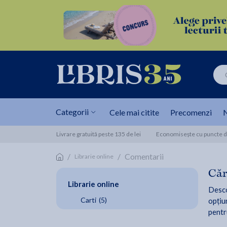
Categorii
Cele mai citite
Precomenzi
N
Livrare gratuită peste 135 de lei
Economisește cu puncte de
/
/
Comentarii
Librarie online
Căr
Librarie online
Desco
Carti
(5)
opțiun
pentr