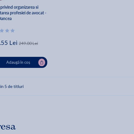
privind organizarea si
tarea profesiei de avocat -
Oancea
.55 Lei
249.00 Lei
Adaugă în coș
in 5 de titluri
resa