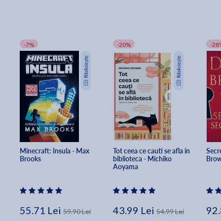
-7%
-20%
-28
Minecraft: Insula - Max 
Tot ceea ce cauti se afla in 
Secre
Brooks
biblioteca - Michiko 
Bro
Aoyama
55.71 Lei
43.99 Lei
92.
59.90 Lei
54.99 Lei