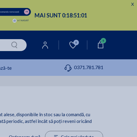
X
MAI SUNT
0:
18:
51:
00
0
0
0371.781.781
ză-te
nt alese, disponibile în stoc sau la comandă, cu
ată periodic, astfel încât să poți reveni oricând
Ordoneaza după
Cele mai vândute