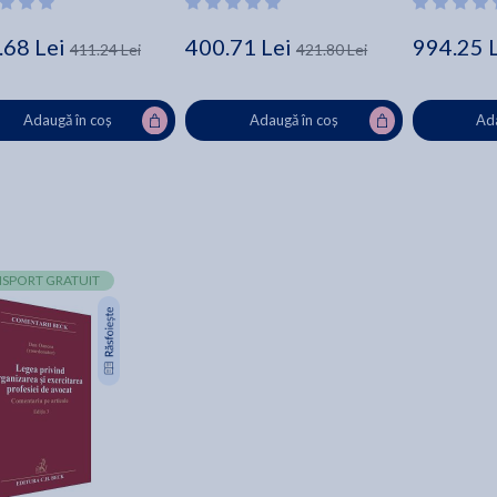
eala
.68 Lei
400.71 Lei
994.25 
411.24 Lei
421.80 Lei
Adaugă în coș
Adaugă în coș
Ada
SPORT GRATUIT