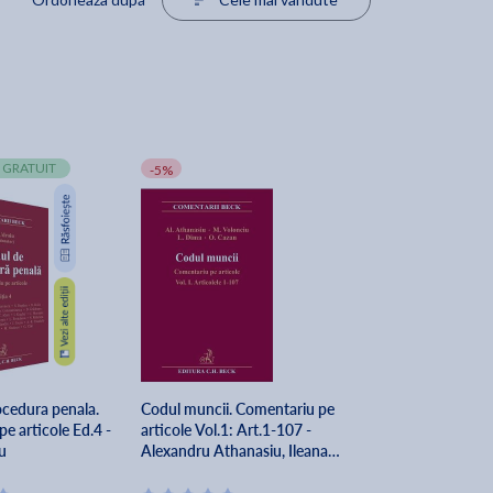
 GRATUIT
-5%
ocedura penala.
Codul muncii. Comentariu pe
e articole Ed.4 -
articole Vol.1: Art.1-107 -
u
Alexandru Athanasiu, Ileana
Oana Cazan, Luminita Dima,
Magda Volonciu