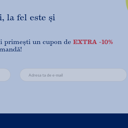
 la fel este și
EXTRA -10%
 și primești un cupon de
omandă!