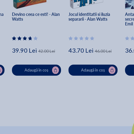
na 
Devino ceea ce esti! - Alan 
Jocul identitatii si iluzia 
Anta
Watts
separarii - Alan Watts
secre
Emil
39.90 Lei
43.70 Lei
36.
42.00 Lei
46.00 Lei
Adaugă în coș
Adaugă în coș