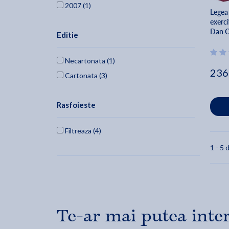
2007 (1)
Legea 
Alexandru Ratoi (1)
exerci
Ruxandra Argaseala (1)
Dan 
Editie
Necartonata (1)
236
Cartonata (3)
Rasfoieste
Filtreaza (4)
1 - 5 d
Te-ar mai putea inte