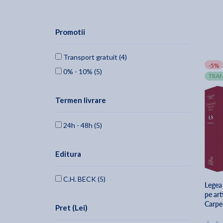
Promotii
Transport gratuit (4)
-5%
0% - 10% (5)
TRAN
Termen livrare
24h - 48h (5)
Editura
C.H. BECK (5)
Legea 
pe art
Carpe
Pret (Lei)
Sorin 
Alexa