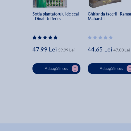
Sotia plantatorului de ceai 
Ghirlanda tacerii - Rama
- Dinah Jefferies
Maharshi
47.99 Lei
44.65 Lei
59.99 Lei
47.00 Lei
Adaugă în coș
Adaugă în coș