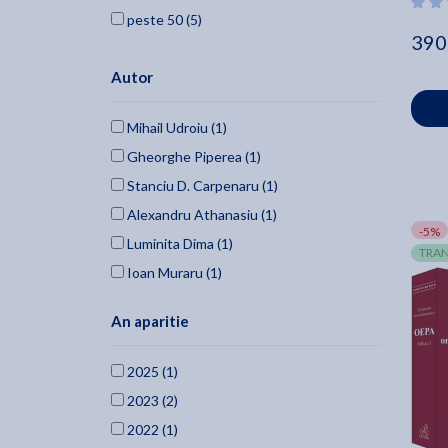
Argas
peste 50 (5)
390
Autor
Mihail Udroiu (1)
Gheorghe Piperea (1)
Stanciu D. Carpenaru (1)
Alexandru Athanasiu (1)
-5%
Luminita Dima (1)
TRAN
Ioan Muraru (1)
Dan Oancea (1)
An aparitie
Magda Volonciu (1)
Elena Simina Tanasesc (1)
2025 (1)
Ileana Oana Cazan (1)
2023 (2)
Petre Piperea (1)
2022 (1)
Sorin David (1)