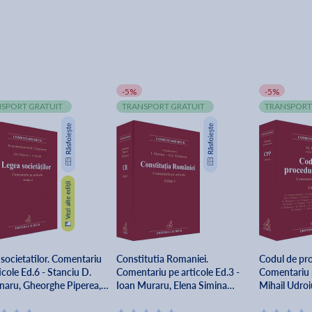
-5%
-5%
SPORT GRATUIT
TRANSPORT GRATUIT
TRANSPORT
societatilor. Comentariu
Constitutia Romaniei.
Codul de pr
icole Ed.6 - Stanciu D.
Comentariu pe articole Ed.3 -
Comentariu p
naru, Gheorghe Piperea,
Ioan Muraru, Elena Simina
Mihail Udroi
David, Petre Piperea,
Tanasescu
ndru Ratoi, Ruxandra