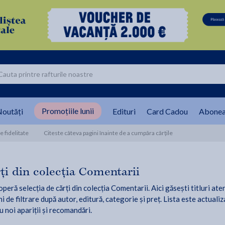
Promoțiile lunii
outăți
Edituri
Card Cadou
Abonea
 fidelitate
Citeste câteva pagini înainte de a cumpăra cărțile
ți din colecția Comentarii
peră selecția de cărți din colecția Comentarii. Aici găsești titluri ate
i de filtrare după autor, editură, categorie și preț. Lista este actualiz
u noi apariții și recomandări.