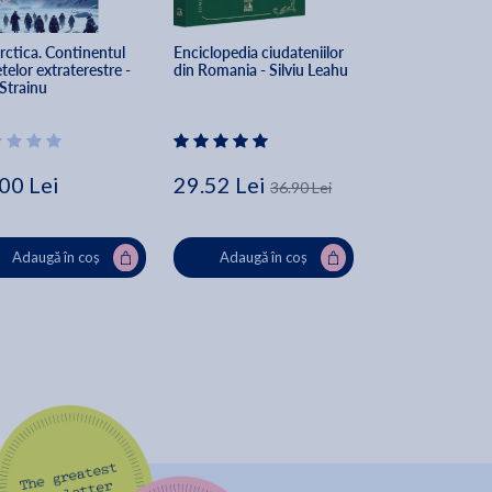
rctica. Continentul 
Enciclopedia ciudateniilor 
Kybalionul
telor extraterestre - 
din Romania - Silviu Leahu
 Strainu
00 Lei
29.52 Lei
44.40 Lei
36.90 Lei
Adaugă în coș
Adaugă în coș
Adaugă în