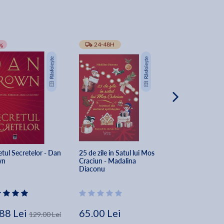
-10%
24-48H
TRANSPORT GRA
%
tul Secretelor - Dan 
25 de zile in Satul lui Mos 
The Secret of Sec
wn
Craciun - Madalina 
Dan Brown
Diaconu
88 Lei
65.00 Lei
162.00 Lei
129.00 Lei