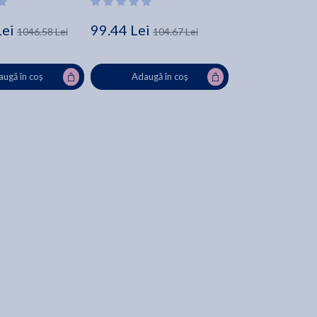
Lei
99.44 Lei
1046.58 Lei
104.67 Lei
ugă în coș
Adaugă în coș