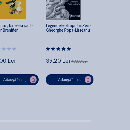
rul, binele si raul - 
Legendele olimpului. Zeii - 
Fabule - La Font
 Brenifier
Gheorghe Popa-Lisseanu
00 Lei
39.20 Lei
16.49 Lei
49.00 Lei
21
Adaugă în coș
Adaugă în coș
Adaugă în