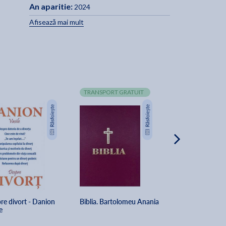
An aparitie:
2024
Afisează mai mult
TRANSPORT GRATUIT
-7%
re divort - Danion 
Biblia. Bartolomeu Anania
Predici - Sfantul
e
Ivireanul