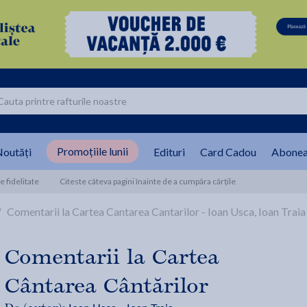
Promoțiile lunii
outăți
Edituri
Card Cadou
Abonea
 fidelitate
Citeste câteva pagini înainte de a cumpăra cărțile
/
Comentarii la Cartea Cantarea Cantarilor - Ioan Usca, Ioan Traia
Comentarii la Cartea
Cântarea Cântărilor