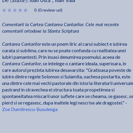
Ioan Usca
Ioan Traia
De (autor):
,
0
(0 review-uri)
Comentarii la Cartea Cantarea Cantarilor. Cele mai recente
comentarii ortodoxe la Sfanta Scriptura
Cantarea Cantarilor
este un poem liric al carui subiect e iubirea
curata si sublima, care nu se poate confunda cu realitatea unei
iubiri pamantesti. Prin insasi denumirea poemului, aceea de
Cantarea Cantarilor
, se intelege o cantare ideala, superioara, in
care autorul prezinta iubirea desavarsita: "Gratioasa poveste de
iubire dintre regele Solomon si Sulamita, oachesa postarita, este
una dintre cele mai vechi pastorale din istoria literaturii universale
pastrand in stravechea ei structura toata prospetimea si
spontaneitatea miscarii unor suflete care se cheama, se gasesc, s
pierd si se regasesc, dupa inaltele legi nescrise ale dragostei." -
Zoe Dumitrescu-Busulenga