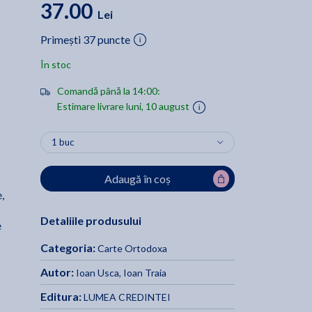
37.00
Lei
Primești 37 puncte
În stoc
Comandă până la 14:00:
Estimare livrare luni, 10 august
Adaugă în coș
,
Detaliile produsului
e
Categoria:
Carte Ortodoxa
Autor:
Ioan Usca
,
Ioan Traia
Editura:
LUMEA CREDINTEI