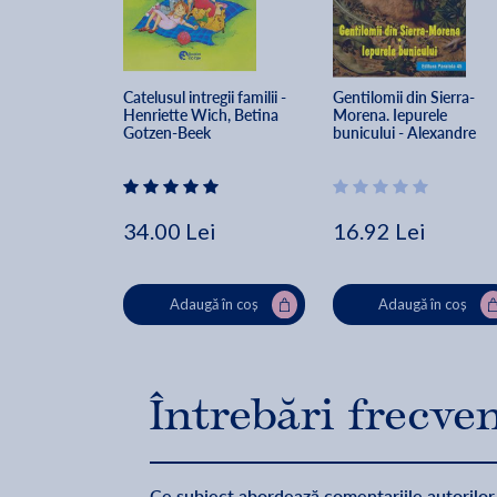
Catelusul intregii familii - 
Gentilomii din Sierra-
Henriette Wich, Betina 
Morena. Iepurele 
Gotzen-Beek
bunicului - Alexandre 
Dumas
34.00 Lei
16.92 Lei
Adaugă în coș
Adaugă în coș
Întrebări frecve
Ce subiect abordează comentariile autorilor