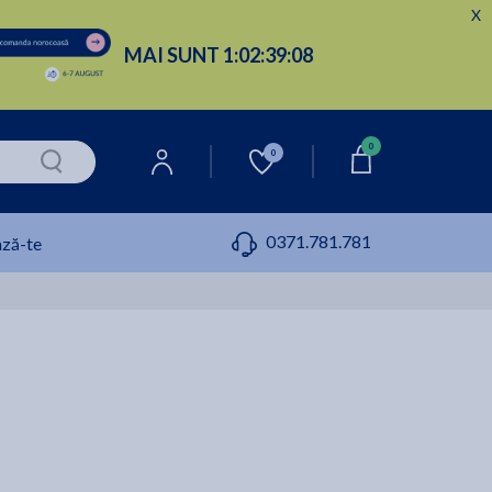
X
MAI SUNT
1:
02:
39:
07
0
0
0371.781.781
ză-te