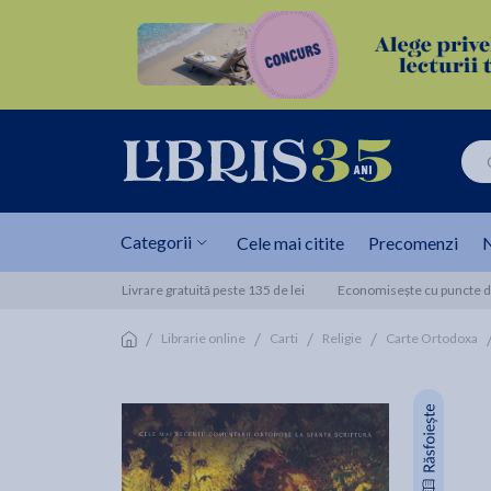
Categorii
Cele mai citite
Precomenzi
N
Livrare gratuită peste 135 de lei
Economisește cu puncte de
/
/
/
/
Librarie online
Carti
Religie
Carte Ortodoxa