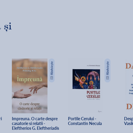
 și
i 
Impreuna. O carte despre 
Portile Cerului - 
Desp
casatorie si relatii - 
Constantin Necula
Vasil
Eleftherios G. Eleftheriadis