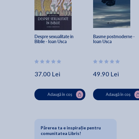
Despre sexualitate in 
Basme postmoderne - 
Biblie - Ioan Usca
Ioan Usca
37.00 Lei
49.90 Lei
Adaugă în coș
Adaugă în coș
Părerea ta e inspirație pentru
comunitatea Libris!