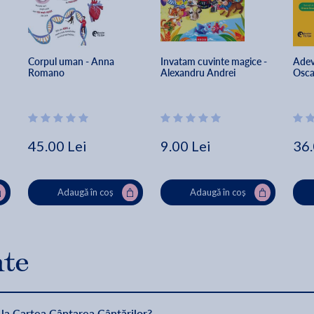
Corpul uman - Anna 
Invatam cuvinte magice - 
Adeva
Romano
Alexandru Andrei
Oscar
45.00 Lei
9.00 Lei
36.
Adaugă în coș
Adaugă în coș
nte
 la Cartea Cântarea Cântărilor?