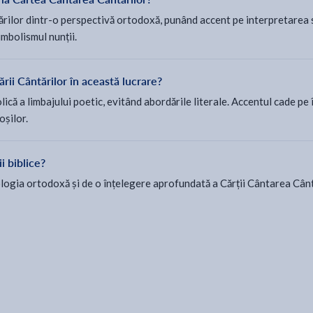
lor dintr-o perspectivă ortodoxă, punând accent pe interpretarea spir
imbolismul nunții.
rii Cântărilor în această lucrare?
ică a limbajului poetic, evitând abordările literale. Accentul cade pe 
oșilor.
i biblice?
logia ortodoxă și de o înțelegere aprofundată a Cărții Cântarea Cântăr