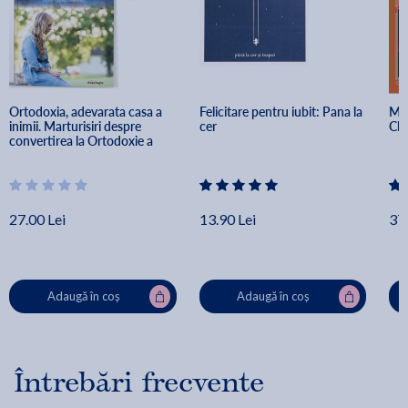
Ortodoxia, adevarata casa a 
Felicitare pentru iubit: Pana la 
Moa
inimii. Marturisiri despre 
cer
Chr
convertirea la Ortodoxie a 
paisprezece femei
27.00 Lei
13.90 Lei
37.
Adaugă în coș
Adaugă în coș
Întrebări frecvente