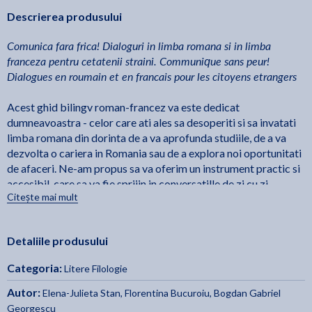
Descrierea produsului
Comunica fara frica! Dialoguri in limba romana si in limba
franceza pentru cetatenii straini. Communique sans peur!
Dialogues en roumain et en francais pour les citoyens etrangers
Acest ghid bilingv roman-francez va este dedicat
dumneavoastra - celor care ati ales sa desoperiti si sa invatati
limba romana din dorinta de a va aprofunda studiile, de a va
dezvolta o cariera in Romania sau de a explora noi oportunitati
de afaceri. Ne-am propus sa va oferim un instrument practic si
accesibil, care sa va fie sprijin in conversatille de zi cu zi,
Citește mai mult
ajutandu-va sa comunican cu incredere si naturalete. Speram ca
acest ghid sa fie nu doar un suport ci si o punte catre o mai
buna integrare in societatea romaneasca, deschizandu-va noi
Detaliile produsului
orizonturi atat pe plan personal, cat si profesional. Va dorirn
mult succes in aceasta calatorie lingvistica si culturala!
Categoria:
Litere Filologie
- Autorii
Autor:
Elena-Julieta Stan
,
Florentina Bucuroiu
,
Bogdan Gabriel
Ce guide bilingue rournain-francois vous est dedie - a vous qui
Georgescu