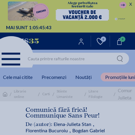
X
MAI SUNT
1:
05:
45:
43
0
0
Cele mai citite
Precomenzi
Noutăți
Promoțiile luni
Comunic
Librarie
Stiinte
Litere
/
/
/
/
/
Carti
online
Umaniste
Filologie
Julieta 
Comunică fără frică!
Communique Sans Peur!
Elena-Julieta Stan
De (autor):
,
Florentina Bucuroiu
Bogdan Gabriel
,