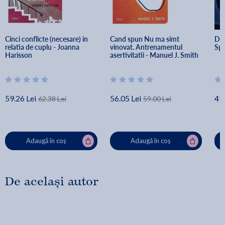
Cinci conflicte (necesare) in 
Cand spun Nu ma simt 
Des
relatia de cuplu - Joanna 
vinovat. Antrenamentul 
Spe
Harisson
asertivitatii - Manuel J. Smith
59.26 Lei
56.05 Lei
41.
62.38 Lei
59.00 Lei
Adaugă în coș
Adaugă în coș
De același autor