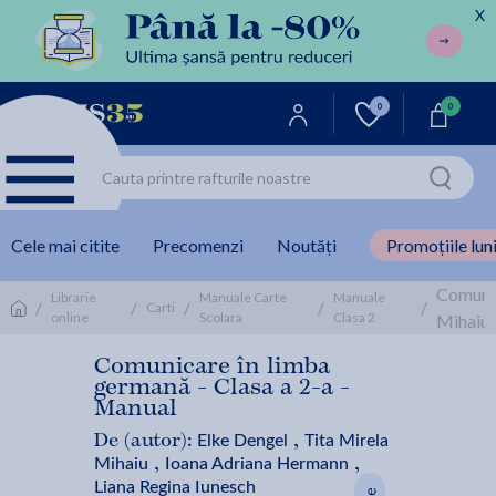
X
0
0
Cele mai citite
Precomenzi
Noutăți
Promoțiile luni
Comunic
Librarie
Manuale Carte
Manuale
/
/
/
/
/
Carti
online
Scolara
Clasa 2
Mihaiu,
Comunicare în limba
germană - Clasa a 2-a -
Manual
Elke Dengel
Tita Mirela
De (autor):
,
Mihaiu
Ioana Adriana Hermann
,
,
Liana Regina Iunesch