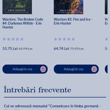
Warriors: The Broken Code 
Warriors #2: Fire and Ice - 
War
#4: Darkness Within - Erin 
Erin Hunter
Eri
Hunter
55.75 Lei
64.74 Lei
55.
61.94 Lei
71.93 Lei
Adaugă în coș
Adaugă în coș
Întrebări frecvente
Cui se adresează manualul "Comunicare în limba germană -