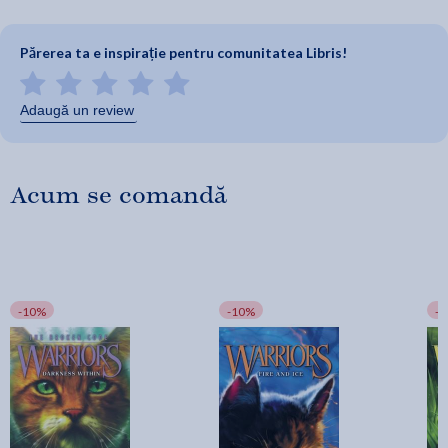
Părerea ta e inspirație pentru comunitatea Libris!
Adaugă un review
Acum se comandă
-10%
-10%
-