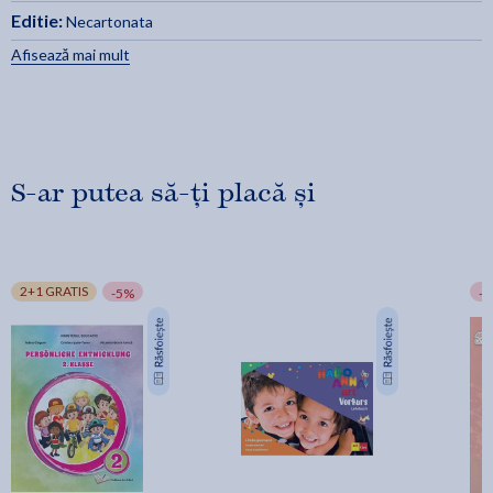
Editie:
Necartonata
Afisează mai mult
S-ar putea să-ți placă și
2+1 GRATIS
-5%
-