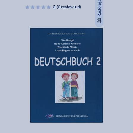
0
(0 review-uri)