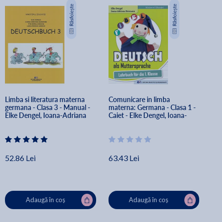
Limba si literatura materna 
Comunicare in limba 
germana - Clasa 3 - Manual - 
materna: Germana - Clasa 1 - 
Elke Dengel, Ioana-Adriana 
Caiet - Elke Dengel, Ioana-
Hermann, Tita-Mirela Mihaiu, 
Adriana Hermann
Liana Regina Iunesch
52.86 Lei
63.43 Lei
Adaugă în coș
Adaugă în coș