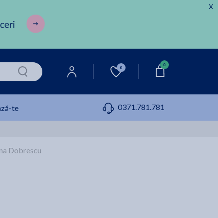
X
0
0
0371.781.781
ză-te
rina Dobrescu