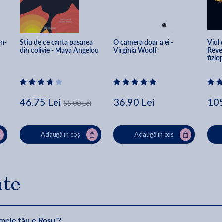
nn-
Stiu de ce canta pasarea 
O camera doar a ei - 
Viul 
din colivie - Maya Angelou
Virginia Woolf
Revel
fizio
Gheo
46.75 Lei
36.90 Lei
105
55.00 Lei
Adaugă în coș
Adaugă în coș
nte
umele tău e Roșu"?