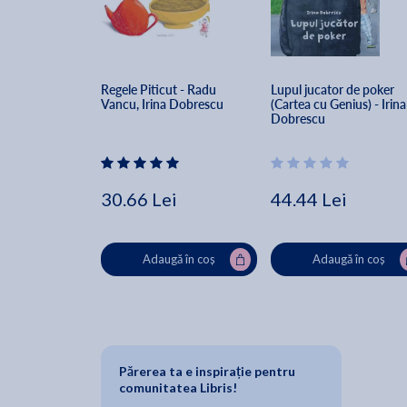
Regele Piticut - Radu 
Lupul jucator de poker 
Vancu, Irina Dobrescu
(Cartea cu Genius) - Irina
Dobrescu
30.66 Lei
44.44 Lei
Adaugă în coș
Adaugă în coș
Părerea ta e inspirație pentru
comunitatea Libris!