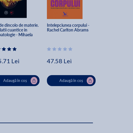
de dincolo de materie. 
Intelepciunea corpului - 
Puf de papadie -
atii cuantice in 
Rachel Carlton Abrams
Fotea, Dan Ung
patologie - Mihaela 
rghiu
.71 Lei
47.58 Lei
44.44 Lei
Adaugă în coș
Adaugă în coș
Adaugă în