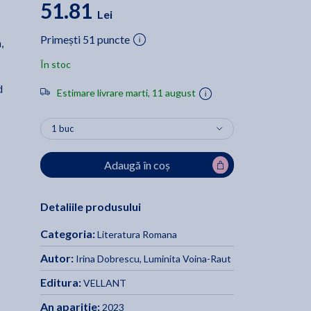
51.81
Lei
Primești 51 puncte
,
În stoc
d
Estimare livrare marti, 11 august
Adaugă în coș
Detaliile produsului
Categoria:
Literatura Romana
Autor:
Irina Dobrescu
,
Luminita Voina-Raut
Editura:
VELLANT
An aparitie:
2023