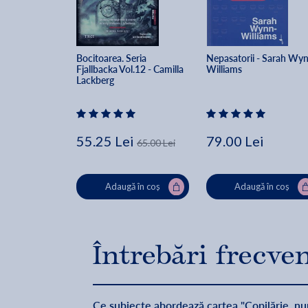
Bocitoarea. Seria 
Nepasatorii - Sarah Wy
Fjallbacka Vol.12 - Camilla 
Williams
Lackberg
55.25 Lei
79.00 Lei
65.00 Lei
Adaugă în coș
Adaugă în coș
Întrebări frecve
Ce subiecte abordează cartea "Copilărie, n