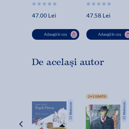
47.00 Lei
47.58 Lei
Adaugă în coș
Adaugă în coș
De același autor
2+1 GRATIS