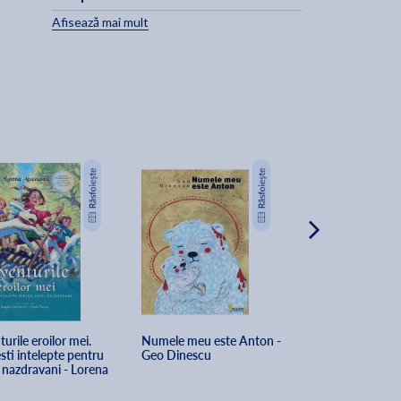
Afisează mai mult
urile eroilor mei. 
Numele meu este Anton - 
Emotii versuri a
ti intelepte pentru 
Geo Dinescu
Rime minunate - 
 nazdravani - Lorena 
Constantin
tasiu