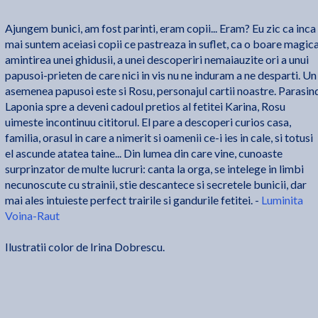
Ajungem bunici, am fost parinti, eram copii... Eram? Eu zic ca inca
mai suntem aceiasi copii ce pastreaza in suflet, ca o boare magica
amintirea unei ghidusii, a unei descoperiri nemaiauzite ori a unui
papusoi-prieten de care nici in vis nu ne induram a ne desparti. Un
asemenea papusoi este si Rosu, personajul cartii noastre. Parasin
Laponia spre a deveni cadoul pretios al fetitei Karina, Rosu
uimeste incontinuu cititorul. El pare a descoperi curios casa,
familia, orasul in care a nimerit si oamenii ce-i ies in cale, si totusi
el ascunde atatea taine... Din lumea din care vine, cunoaste
surprinzator de multe lucruri: canta la orga, se intelege in limbi
necunoscute cu strainii, stie descantece si secretele bunicii, dar
mai ales intuieste perfect trairile si gandurile fetitei. -
Luminita
Voina-Raut
Ilustratii color de Irina Dobrescu.