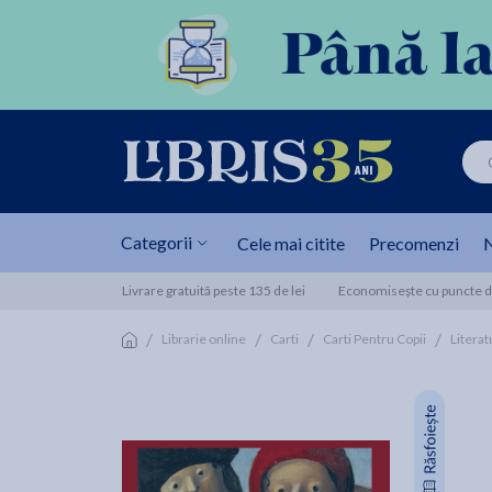
Categorii
Cele mai citite
Precomenzi
N
Livrare gratuită peste 135 de lei
Economisește cu puncte de
/
/
/
/
Librarie online
Carti
Carti Pentru Copii
Litera