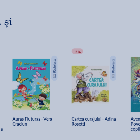
 și
-5%
Auras Fluturas - Vera 
Cartea curajului - Adina 
Avent
Craciun
Rosetti
Poves
a 
copii
Anas