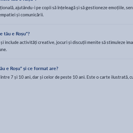
nală, ajutându-i pe copii să înțeleagă și să gestioneze emoțiile, sent
mpatiei și comunicării.
le tău e Roșu"?
 include activități creative, jocuri și discuții menite să stimuleze ima
une.
ău e Roșu" și ce format are?
tre 7 și 10 ani, dar și celor de peste 10 ani. Este o carte ilustrată, c