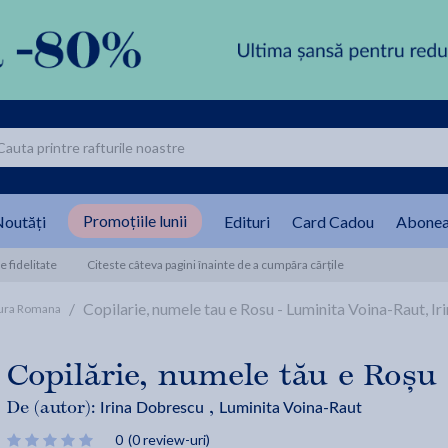
Promoțiile lunii
outăți
Edituri
Card Cadou
Abonea
 fidelitate
Citeste câteva pagini înainte de a cumpăra cărțile
/
Copilarie, numele tau e Rosu - Luminita Voina-Raut, I
tura Romana
Copilărie, numele tău e Roșu
Irina Dobrescu
Luminita Voina-Raut
De (autor):
,
0
(0 review-uri)