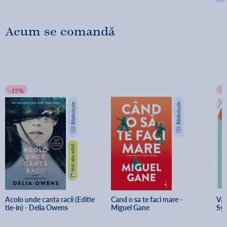
Acum se comandă
-15%
-
Acolo unde canta racii (Editie 
Cand o sa te faci mare - 
Va 
tie-in) - Delia Owens
Miguel Gane
Sy