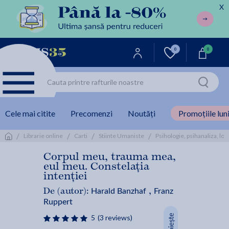
X
0
0
Cele mai citite
Precomenzi
Noutăți
Promoțiile luni
/
/
/
/
Librarie online
Carti
Stiinte Umaniste
Psihologie, psihanaliza, log
Corpul meu, trauma mea,
eul meu. Constelația
intenției
Harald Banzhaf
Franz
De (autor):
,
Ruppert
5
(3 reviews)