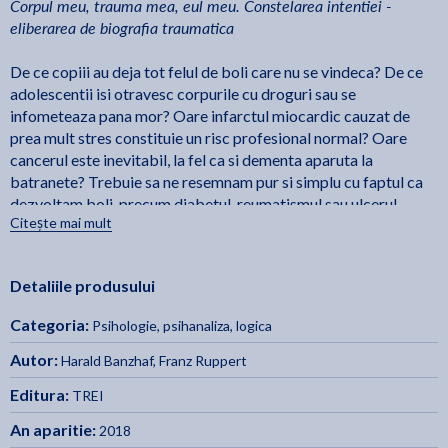
Corpul meu, trauma mea, eul meu. Constelarea intentiei -
eliberarea de biografia traumatica
De ce copiii au deja tot felul de boli care nu se vindeca? De ce
adolescentii isi otravesc corpurile cu droguri sau se
infometeaza pana mor? Oare infarctul miocardic cauzat de
prea mult stres constituie un risc profesional normal? Oare
cancerul este inevitabil, la fel ca si dementa aparuta la
batranete? Trebuie sa ne resemnam pur si simplu cu faptul ca
dezvoltam boli, precum diabetul, reumatismul sau ulcerul
Citește mai mult
gastric si sa ne multumim cu un tratament axat pe simptom,
deci cu niste remedii locale? Bazandu-se pe experienta lor
terapeutica, Franz Ruppert si colaboratorii sai arata ca „bolile"
Detaliile produsului
nu sunt in niciun caz bazate doar pe predispozitiile organice, pe
conditionarea varstei sau pe expresia unor "gene rele", ci sunt
Categoria:
Psihologie, psihanaliza, logica
rezultatul experientelor de viata pe care nu le-am putut
procesa din punct de vedere psihic, sunt consecintele
Autor:
Harald Banzhaf
,
Franz Ruppert
traumelor psihice care se exprima prin intermediul corpului
Editura:
TREI
nostru. Aceste afirmatii sunt sustinute de cazurile prezentate in
volumul de fata de diferiti terapeuti care au lucrat cu metoda
An aparitie:
2018
constelarii intentiei in scopul tratarii problemelor