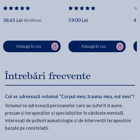
58.65 Lei
59.00 Lei
43.
69.00 Lei
Adaugă în coș
Adaugă în coș
Întrebări frecvente
Cui se adresează volumul "Corpul meu, trauma mea, eul meu"?
Volumul se adresează persoanelor care au suferit traume,
precum și terapeuților și specialiștilor în sănătate mentală
interesați de psihotraumatologie și de intervenții terapeutice
bazate pe constelații.