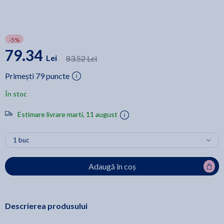
-5%
79.34
Lei
83.52 Lei
Primești 79 puncte
În stoc
Estimare livrare marti, 11 august
Adaugă în coș
Descrierea produsului