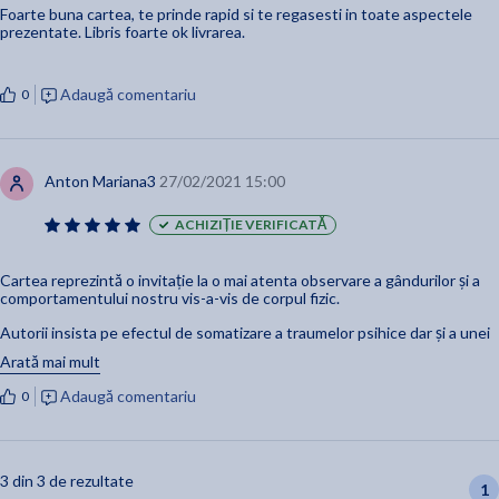
Foarte buna cartea, te prinde rapid si te regasesti in toate aspectele
• Bolile copilariei, parintii si trauma (Bettina Schmalnauer)
prezentate. Libris foarte ok livrarea.
• Cine sunt eu in corpul meu si in ceea ce priveste sexualitatea
mea ca femeie? (Ellen Kersten)
• Cancerul de col uterin si cum sa devii mama (Diana Lucia
Adaugă comentariu
0
Vasile)
• Corpul masculin, sexul si trauma (Stephan Konrad
Niederwieser)
Anton Mariana3
27/02/2021 15:00
• Menopauza ca sansa pentru o schimbare a perspectivei
(Andrea Tietz)
ACHIZIȚIE VERIFICATĂ
• Sportul, corpul si trauma (Christina Freund)
• Note
Cartea reprezintă o invitație la o mai atenta observare a gândurilor și a
comportamentului nostru vis-a-vis de corpul fizic.
Autorii insista pe efectul de somatizare a traumelor psihice dar și a unei
conduite neadecvate, care, mai devreme sau mai târziu ne pot afecta
Arată mai mult
fizic.
Adaugă comentariu
0
3 din 3 de rezultate
1