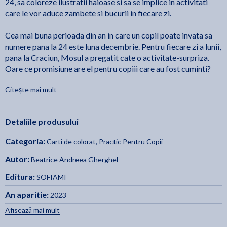
24, sa coloreze ilustratii haioase si sa se implice in activitati
care le vor aduce zambete si bucurii in fiecare zi.
Cea mai buna perioada din an in care un copil poate invata sa
numere pana la 24 este luna decembrie. Pentru fiecare zi a lunii,
pana la Craciun, Mosul a pregatit cate o activitate-surpriza.
Oare ce promisiune are el pentru copiii care au fost cuminti?
Citește mai mult
Ilustratii color de Beatrice-Andreea Gherghel.
Detaliile produsului
Categoria:
Carti de colorat
,
Practic Pentru Copii
Autor:
Beatrice Andreea Gherghel
Editura:
SOFIAMI
An aparitie:
2023
Afisează mai mult