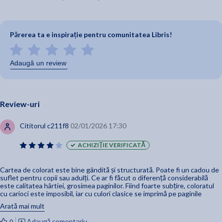
Părerea ta e inspirație pentru comunitatea Libris!
Adaugă un review
Review-uri
Cititorul c211f8
02/01/2026 17:30
ACHIZIȚIE VERIFICATĂ
Cartea de colorat este bine gândită și structurată. Poate fi un cadou de
suflet pentru copii sau adulți. Ce ar fi făcut o diferență considerabilă
este calitatea hârtiei, grosimea paginilor. Fiind foarte subțire, coloratul
cu carioci este imposibil, iar cu culori clasice se imprimă pe paginile
anterioare sau chiar următoare.
Arată mai mult
Adaugă comentariu
0