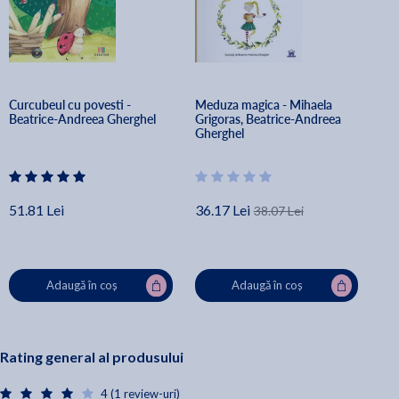
Curcubeul cu povesti - 
Meduza magica - Mihaela 
Beatrice-Andreea Gherghel
Grigoras, Beatrice-Andreea 
Gherghel
51.81 Lei
36.17 Lei
38.07 Lei
Adaugă în coș
Adaugă în coș
Rating general al produsului
4 (1 review-uri)