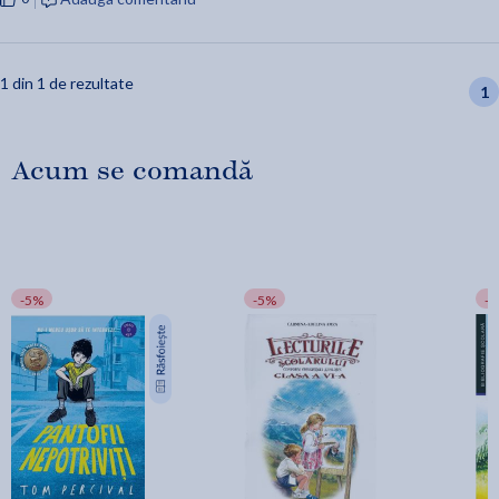
1 din 1 de rezultate
1
Acum se comandă
-5%
-5%
-