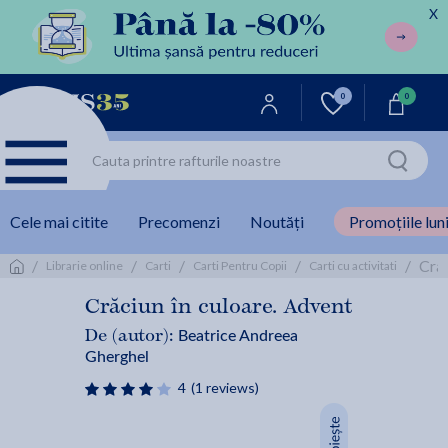
X
0
0
Cele mai citite
Precomenzi
Noutăți
Promoțiile luni
/
/
/
/
/
Crac
Librarie online
Carti
Carti Pentru Copii
Carti cu activitati
Crăciun în culoare. Advent
Beatrice Andreea
De (autor):
Gherghel
4
(1 reviews)