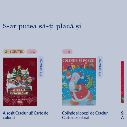
S-ar putea să-ți placă și
2+1 GRATIS
-5%
-5%
A sosit Craciunul! Carte de 
Colinde si poezii de Craciun. 
Sar
colorat
Carte de colorat
And