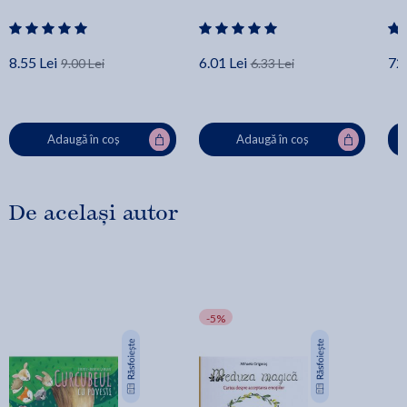
8.55 Lei
6.01 Lei
72.
9.00 Lei
6.33 Lei
Adaugă în coș
Adaugă în coș
De același autor
-5%