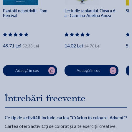
Pantofii nepotriviti - Tom 
Lecturile scolarului. Clasa a 6-
Sin
Percival
a - Carmina-Adelina Amza
49.71 Lei
14.02 Lei
55.
52.33 Lei
14.76 Lei
Adaugă în coș
Adaugă în coș
Întrebări frecvente
Ce tip de activități include cartea "Crăciun în culoare. Advent"?
Cartea oferă activități de colorat și alte exerciții creative,