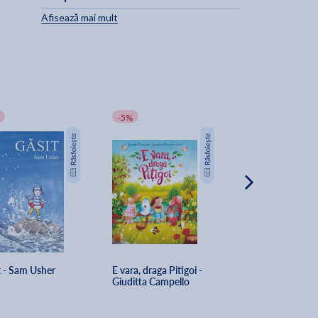
Afisează mai mult
-5%
t - Sam Usher
E vara, draga Pitigoi - 
Cutia cu jucarii a 
Giuditta Campello
Wenda Surety, Ha
Hobday