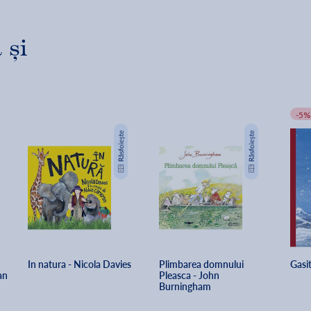
 și
-5%
In natura - Nicola Davies
Plimbarea domnului 
Gasi
an
Pleasca - John 
Burningham