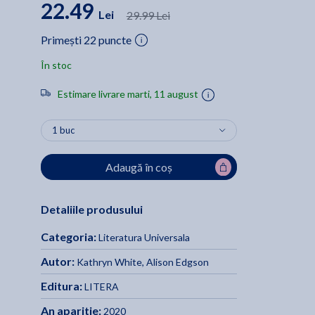
22.49
Lei
29.99 Lei
Primești 22 puncte
În stoc
Estimare livrare marti, 11 august
Adaugă în coș
Detaliile produsului
Categoria:
Literatura Universala
Autor:
Kathryn White
,
Alison Edgson
Editura:
LITERA
An aparitie:
2020