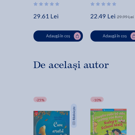
29.61 Lei
22.49 Lei
29.99 Lei
Adaugă în coș
Adaugă în coș
De același autor
-25%
-10%