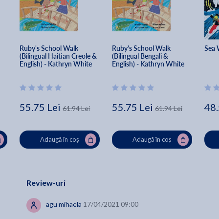
Ruby's School Walk 
Ruby's School Walk 
Sea 
(Bilingual Haitian Creole & 
(Bilingual Bengali & 
English) - Kathryn White
English) - Kathryn White
55.75 Lei
55.75 Lei
48.
61.94 Lei
61.94 Lei
Adaugă în coș
Adaugă în coș
Review-uri
agu mihaela
17/04/2021 09:00