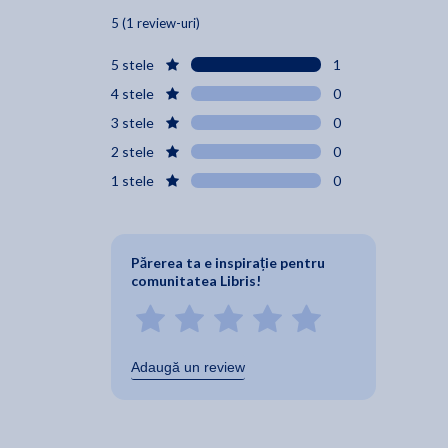
5 (1 review-uri)
5 stele
1
4 stele
0
3 stele
0
2 stele
0
1 stele
0
Părerea ta e inspirație pentru
comunitatea Libris!
Adaugă un review