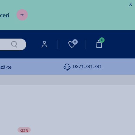
X
0
0
0371.781.781
ză-te
-25%