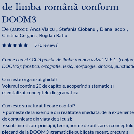
de limba română conform
DOOM3
Anca Vlaicu
Stefania Ciobanu
Diana Iacob
De (autor):
,
,
,
Cristina Cergan
Bogdan Ratiu
,
5
(1 reviews)
Cum e corect? Ghid practic de limba romana avizat M.E.C. (confo
DOOM3): fonetica, ortografie, lexic, morfologie, sintaxa, punctuati
Cum este organizat ghidul?
Volumul contine 20 de capitole, acoperind sistematic si
esentializat conceptele din gramatica.
Cum este structurat fiecare capitol?
• porneste de la exemple din realitatea imediata, de la experiente
de comunicare din viata de zi cu zi;
• sunt sintetizate principii, teorii, norme de utilizare a conceptulu
plecand de la DOOM3, gramaticile publicate recent, precum si