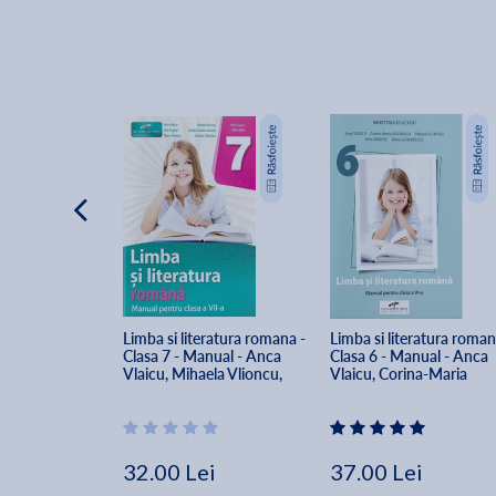
Limba si literatura romana - 
Limba si literatura roman
Clasa 7 - Manual - Anca 
Clasa 6 - Manual - Anca 
Vlaicu, Mihaela Vlioncu, 
Vlaicu, Corina-Maria 
Iulia Anghel, Cristina 
Buzoianu, Mihaela Vlionc
Marian-Ionescu, Ileana 
Iulia Anghel, Simona 
Popescu, Simona Dobrescu
Dobrescu
32.00 Lei
37.00 Lei