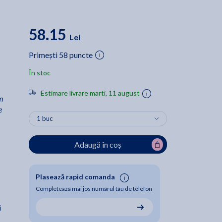
58.15
Lei
Primești 58 puncte
În stoc
Estimare livrare marti, 11 august
rm
e
Adaugă în coș
Plasează rapid comanda
Completează mai jos numărul tău de telefon
i