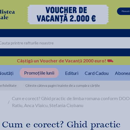
Câștigă un Voucher de Vacanță 2000 euro!
⛟
Promoțiile lunii
outăți
Edituri
Card Cadou
Abonea
 fidelitate
Citeste câteva pagini înainte de a cumpăra cărțile
Cum e corect? Ghid practic de limba romana conform DOOM
/
Ratiu, Anca Vlaicu, Stefania Ciobanu
Cum e corect? Ghid practic