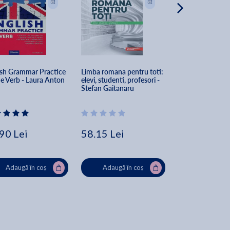
ish Grammar Practice 
Limba romana pentru toti: 
Gramatica norma
he Verb - Laura Anton
elevi, studenti, profesori - 
limbii romane - C
Stefan Gaitanaru
- Camelia Dumitr
Catalin Dumitra
90 Lei
58.15 Lei
32.90 Lei
Adaugă în coș
Adaugă în coș
Adaugă în