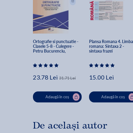
Ortografie si punctuatie - 
Plansa Romana 4. Limba
Clasele 5-8 - Culegere - 
romana: Sintaxa 2 - 
Petru Bucurenciu, 
sintaxa frazei
Mihaela Dragu, Mariana 
Norel
23.78 Lei
15.00 Lei
31.71 Lei
Adaugă în coș
Adaugă în coș
De același autor