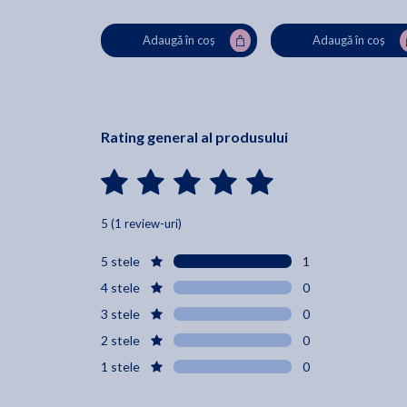
Adaugă în coș
Adaugă în coș
Rating general al produsului
5 (1 review-uri)
5 stele
1
4 stele
0
3 stele
0
2 stele
0
1 stele
0