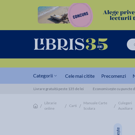
Categorii
Cele mai citite
Precomenzi
N
Livrare gratuită peste 135 de lei
Economisește cu puncte de
Librarie
Manuale Carte
Culegeri
/
/
/
/
Carti
online
Scolara
Auxiliare