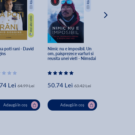
 poti rani - David 
Nimic nu e imposibil. Un 
Fise de Drept pen
ins
om, paisprezece varfuri si 
Partea generala E
reusita unei vieti - Nimsdai 
Mihail Udroiu
Purja
74 Lei
50.74 Lei
212.80 Lei
64.99 Lei
63.42 Lei
Lei
Adaugă în coș
Adaugă în coș
Adaugă în