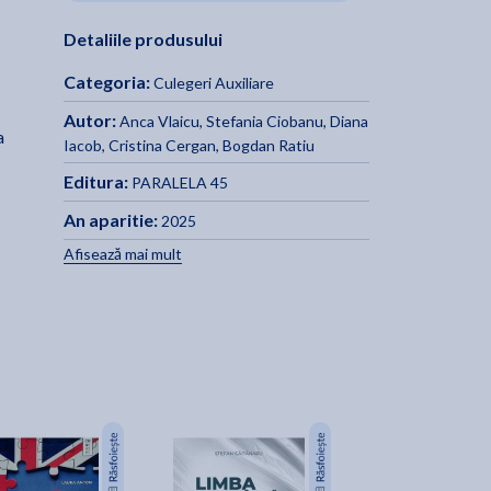
Detaliile produsului
Categoria:
Culegeri Auxiliare
Autor:
Anca Vlaicu
,
Stefania Ciobanu
,
Diana
a
Iacob
,
Cristina Cergan
,
Bogdan Ratiu
Editura:
PARALELA 45
An aparitie:
2025
Afisează mai mult
ba
ba