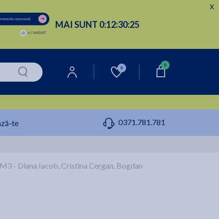
X
MAI SUNT
0:
12:
30:
24
0
0
0371.781.781
ză-te
3 - Diana Iacob, Cristina Cergan, Bogdan