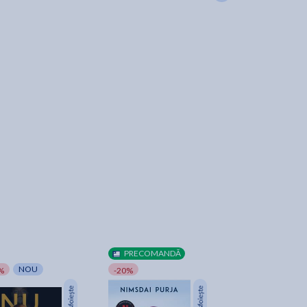
PRECOMANDĂ
NOU
-5%
NOU
TRANSPORT GRA
%
-20%