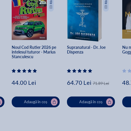
Noul Cod Rutier 2026 pe 
Supranatural - Dr. Joe 
Nu ma
intelesul tuturor - Marius 
Dispenza
Gogg
Stanculescu
44.00 Lei
64.70 Lei
48.
71.89 Lei
Adaugă în coș
Adaugă în coș