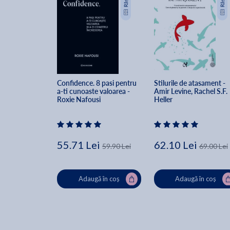
Confidence. 8 pasi pentru 
Stilurile de atasament - 
a-ti cunoaste valoarea - 
Amir Levine, Rachel S.F. 
Roxie Nafousi
Heller
55.71 Lei
62.10 Lei
59.90 Lei
69.00 Lei
Adaugă în coș
Adaugă în coș