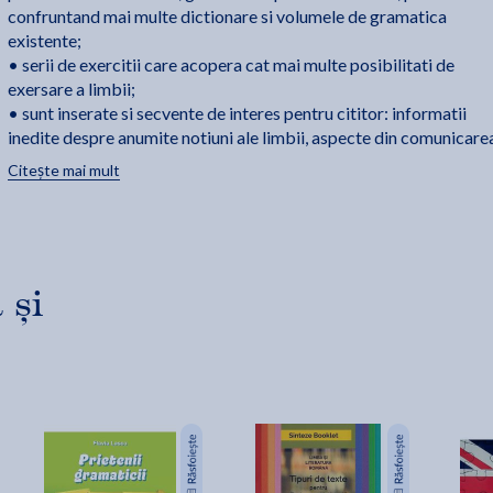
confruntand mai multe dictionare si volumele de gramatica
existente;
• serii de exercitii care acopera cat mai multe posibilitati de
exersare a limbii;
• sunt inserate si secvente de interes pentru cititor: informatii
inedite despre anumite notiuni ale limbii, aspecte din comunicare
in mediu digital si greseli frecvente de semantica sau exemple de
Citește mai mult
calc lingvistic;
• cuprinde exercitii de producere de text cu aspectele vizate si
exercitii de dictare;
• contine o secventa de autoreglare a invatarii.
 și
Cui se adreseaza acest ghid?
• elevilor de gimnaziu (clasele V-VIII) din clase cu predare in lim
romana;
• elevilor de gimnaziu (clasele V-VIII) din clase cu predare in lim
maghiara sau in alte limbi ale minoritatilor nationale;
• elevilor de liceu din clase cu predare in limba romana, in limba
maghiara sau in alte limbi ale minoritatilor nationale; celor ce se
pregatesc pentru admiterea la Facultatea de Drept, la Academia