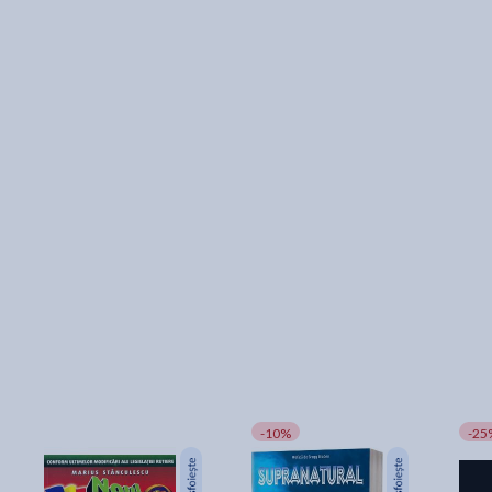
-10%
-25