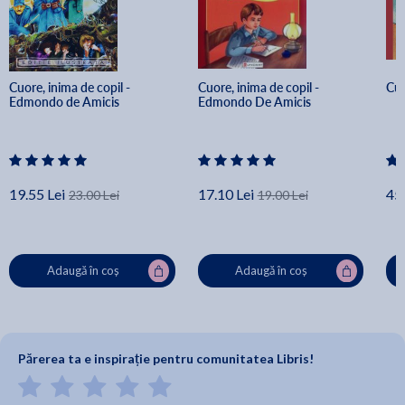
Cuore, inima de copil - 
Cuore, inima de copil - 
Cuo
Edmondo de Amicis
Edmondo De Amicis
19.55 Lei
17.10 Lei
45.
23.00 Lei
19.00 Lei
Adaugă în coș
Adaugă în coș
Părerea ta e inspirație pentru comunitatea Libris!