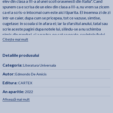
elev din clasa a III-a al unei scoli orasenesti din Italia". Cand
spunem ca e scrisa de un elev din clasa a III-a, nu vrem sa zicem
ca el a scris-o intocmai cum este aici tiparita. El insemna zi de zi
intr-un caier, dupa cum se pricepea, tot ce vazuse, simtise,
cugetase: in scoala si in afara ei; iar la sfarsitul anului, tatal sau
scrie aceste pagini dupa notele lui, silindu-se a nu schimba
nimic din ganduri, ci a pastra, pe cat se poate, cuvintele fiului
Citește mai mult
sau. Patru ani in urma, acesta fiind in gimnaziu, isi reciti
manuscrisul si mai adauga prin el cate ceva de la sine,
folosindu-se de amintirile sale inca vii, despre persoanele si
Detaliile produsului
faptele din trecut. - Edmondo de Amicis
Categoria:
Literatura Universala
Autor:
Edmondo De Amicis
Editura:
CARTEX
An aparitie:
2022
Afisează mai mult