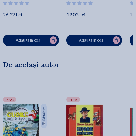
26.32 Lei
19.03 Lei
11.
Adaugă în coș
Adaugă în coș
De același autor
-15%
-10%