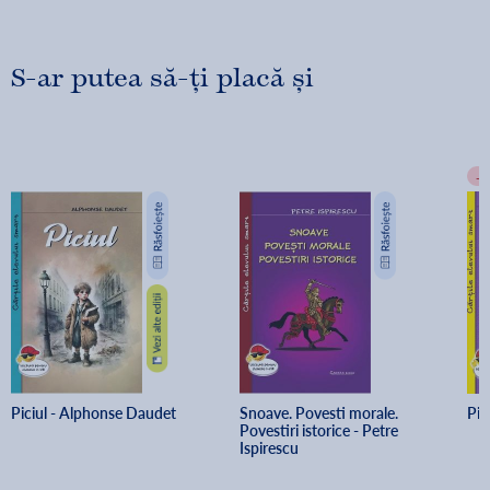
S-ar putea să-ți placă și
-
Piciul - Alphonse Daudet
Snoave. Povesti morale. 
Pin
Povestiri istorice - Petre 
Ispirescu