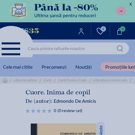
X
0
0
Cele mai citite
Precomenzi
Noutăți
Promoțiile luni
/
/
/
/
/
Librarie online
Carti
Carti Pentru Copii
Literatura Universala
Cuore. Inima de copil
Edmondo De Amicis
De (autor):
0
(0 review-uri)