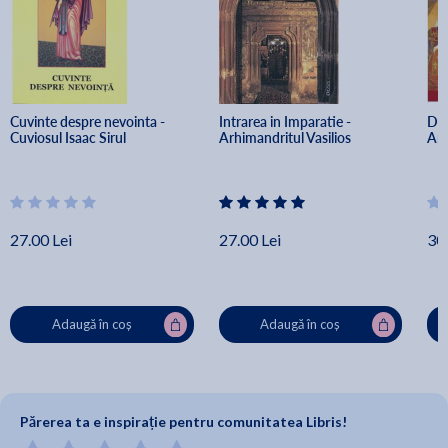
Cuvinte despre nevointa - 
Intrarea in Imparatie - 
Dum
Cuviosul Isaac Sirul
Arhimandritul Vasilios
And
27.00 Lei
27.00 Lei
30.
Adaugă în coș
Adaugă în coș
Părerea ta e inspirație pentru comunitatea Libris!