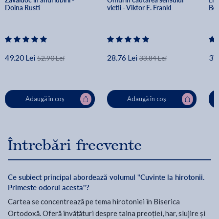
Doina Rusti
vietii - Viktor E. Frankl
Ben
49.20 Lei
28.76 Lei
37.
52.90 Lei
33.84 Lei
Adaugă în coș
Adaugă în coș
Întrebări frecvente
Ce subiect principal abordează volumul "Cuvinte la hirotonii.
Primeste odorul acesta"?
Cartea se concentrează pe tema hirotoniei în Biserica
Ortodoxă. Oferă învățături despre taina preoției, har, slujire și