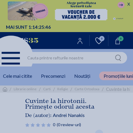
X
MAI SUNT
1:
14:
25:
45
0
0
Cele mai citite
Precomenzi
Noutăți
Promoțiile luni
/
/
/
/
/
Cuvinte la hi
Librarie online
Carti
Religie
Carte Ortodoxa
Cuvinte la hirotonii.
Primește odorul acesta
Andrei Nanakis
De (autor):
0
(0 review-uri)