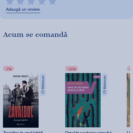
Adaugă un review
Acum se comandă
-7%
-15%
-
Zavaidoc in anul iubirii - 
Omul in cautarea sensului 
Lib