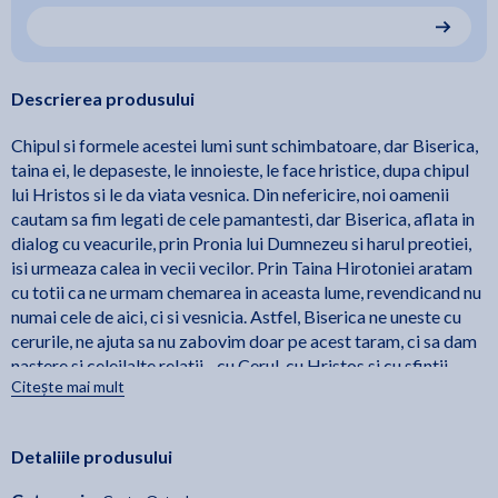
Descrierea produsului
Chipul si formele acestei lumi sunt schimbatoare, dar Biserica,
taina ei, le depaseste, le innoieste, le face hristice, dupa chipul
lui Hristos si le da viata vesnica. Din nefericire, noi oamenii
cautam sa fim legati de cele pamantesti, dar Biserica, aflata in
dialog cu veacurile, prin Pronia lui Dumnezeu si harul preotiei,
isi urmeaza calea in vecii vecilor. Prin Taina Hirotoniei aratam
cu totii ca ne urmam chemarea in aceasta lume, revendicand nu
numai cele de aici, ci si vesnicia. Astfel, Biserica ne uneste cu
cerurile, ne ajuta sa nu zabovim doar pe acest taram, ci sa dam
nastere si celeilalte relatii - cu Cerul, cu Hristos si cu sfintii,
Citește mai mult
dospindu-ne fiinta in lumina, harul si mila lui
Dumnezeu. Hirotonii s-au savarsit si in urma cu doua mii de ani,
si acum o mie de ani in Imperiul Bizantin, si acum cinci sute de
Detaliile produsului
ani in Imperiul Otoman, dar si astazi, in noua realitate a Uniunii
Europene. Sfidand razboaiele, ocupatiile si regimurile atee,