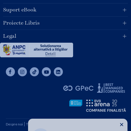
Suport eBook
Proiecte Libris
Legal
✕
Despre noi
Termeni și condiții
Cum cumpăr
Contact