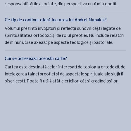
responsabilitățile asociate, din perspectiva unui mitropolit.
Ce tip de conținut oferă lucrarea lui Andrei Nanakis?
Volumul prezintă învățături și reflecții duhovnicești legate de
spiritualitatea ortodoxă și de rolul preoției. Nu include relatări
de minuni, ci se axează pe aspecte teologice și pastorale.
Cui se adresează această carte?
Cartea este destinată celor interesați de teologia ortodoxă, de
înțelegerea tainei preoției și de aspectele spirituale ale slujirii
bisericești. Poate fi utilă atât clericilor, cât și credincioșilor.