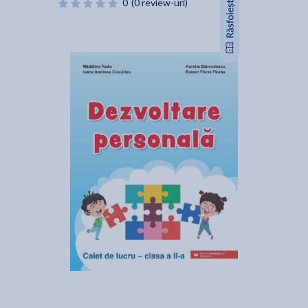
0
(0 review-uri)