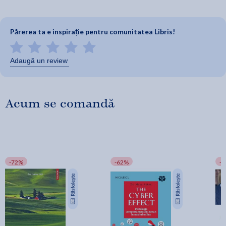
Părerea ta e inspirație pentru comunitatea Libris!
Adaugă un review
Acum se comandă
-72%
-62%
-