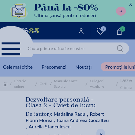
X
0
0
Cele mai citite
Precomenzi
Noutăți
Promoțiile luni
Dezvolt
Librarie
Manuale Carte
Culegeri
/
/
/
/
/
Carti
online
Scolara
Auxiliare
Ciocalt
Dezvoltare personală -
Clasa 2 - Caiet de lucru
Madalina Radu
Robert
De (autor):
,
Florin Florea
Ioana Andreea Ciocalteu
,
Aurelia Stanculescu
,