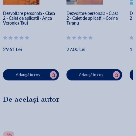
Dezvoltare personala - Clasa 
Dezvoltare personala - Clasa 
Dez
2 - Caiet de aplicatii - Anca 
2 - Caiet de aplicatii - Corina 
2 -
Veronica Taut
Taranu
29.61 Lei
27.00 Lei
17.
Adaugă în coș
Adaugă în coș
De același autor
-5%