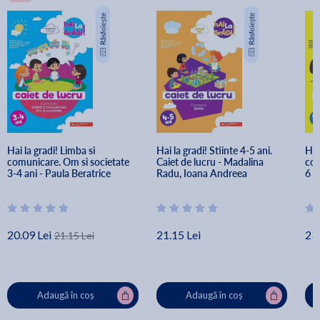
Hai la gradi! Limba si 
Hai la gradi! Stiinte 4-5 ani. 
Hai
comunicare. Om si societate 
Caiet de lucru - Madalina 
com
3-4 ani - Paula Beratrice 
Radu, Ioana Andreea 
6 a
Scheopu, Madalina Radu, 
Ciocalteu, Paula Beatrice 
And
Ioana Andreea Ciocalteu, 
Scheopu, Mihaela Macelaru, 
Bea
Mihaela Macelaru, Maria Ricu
Maria Ricu
Mac
20.09 Lei
21.15 Lei
23.
21.15 Lei
Adaugă în coș
Adaugă în coș