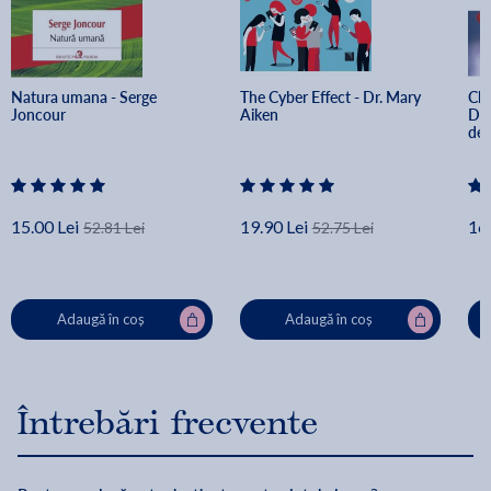
Natura umana - Serge 
The Cyber Effect - Dr. Mary 
Cha
Joncour
Aiken
Dra
de 
15.00 Lei
19.90 Lei
16.
52.81 Lei
52.75 Lei
Adaugă în coș
Adaugă în coș
Întrebări frecvente