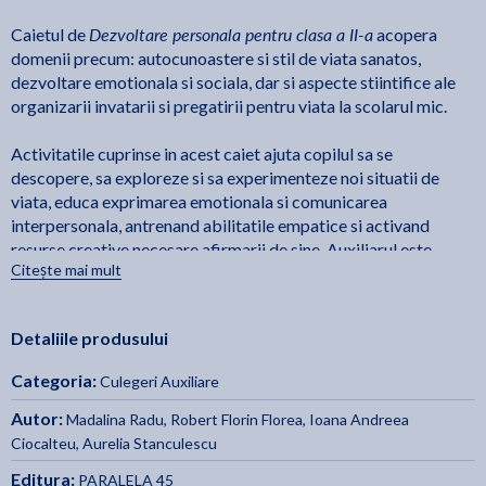
Dezvoltare personala pentru clasa a II-a
Caietul de
acopera
domenii precum: autocunoastere si stil de viata sanatos,
dezvoltare emotionala si sociala, dar si aspecte stiintifice ale
organizarii invatarii si pregatirii pentru viata la scolarul mic.
Activitatile cuprinse in acest caiet ajuta copilul sa se
descopere, sa exploreze si sa experimenteze noi situatii de
viata, educa exprimarea emotionala si comunicarea
interpersonala, antrenand abilitatile empatice si activand
resurse creative necesare afirmarii de sine. Auxiliarul este
Citește mai mult
conceput sa vina in completarea orelor de Dezvoltare
personala, dar poate fi folosit si independent de manual.
Detaliile produsului
Categoria:
Culegeri Auxiliare
Autor:
Madalina Radu
,
Robert Florin Florea
,
Ioana Andreea
Ciocalteu
,
Aurelia Stanculescu
Editura:
PARALELA 45