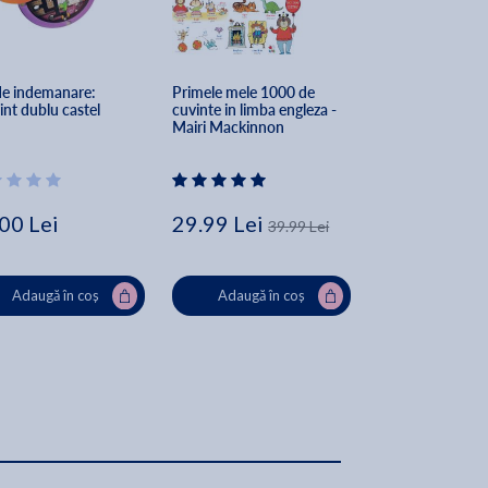
i
de indemanare: 
Primele mele 1000 de 
Amaze 16 labirint
int dublu castel
cuvinte in limba engleza - 
Mairi Mackinnon
00 Lei
29.99 Lei
69.99 Lei
39.99 Lei
Indispon
Adaugă în coș
Adaugă în coș
,
a
le