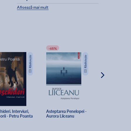
Afisează mai mult
i
-68%
l
a
a
ideri. Interviuri, 
Asteptarea Penelopei - 
Exorcismul taceri
rii - Petru Poanta
Aurora Liiceanu
Responsabilitatea 
De la constiinta l
Gica Manole, Cip