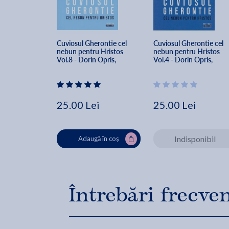
Cuviosul Gherontie cel 
Cuviosul Gherontie cel 
nebun pentru Hristos 
nebun pentru Hristos 
Vol.8 - Dorin Opris, 
Vol.4 - Dorin Opris, 
Monica Opris
Monica Opris
25.00 Lei
25.00 Lei
Indisponibil
Adaugă în coș
Întrebări frecve