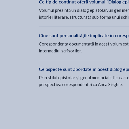
Ce tip de conținut oferă volumul "Dialog ep
Volumul prezintă un dialog epistolar, un gen me
istoriei literare, structurată sub forma unui schi
Cine sunt personalitățile implicate în cores
Corespondența documentată în acest volum este p
intermediul scrisorilor.
Ce aspecte sunt abordate în acest dialog epi
Prin stilul epistolar și genul memorialistic, car
perspectiva corespondenței cu Anca Sirghie.