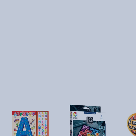
volume ilustreaza caleidoscopic personalitati variate, relatiile
dintre scriitori, aspecte ale vietii literare, sociale si politice, drept
care sunt cercetate si astazi pentru adevarul de viata pe care il
cuprind. Corespondenta dintre
Lucian Blaga
si Vasile Bancila, cel
care publicase la Cluj in 1938 valorosul studiu
Lucian Blaga
,
energie romaneasca, se cifreaza la peste 160 de piese, dar, in tim
ce Bancila elabora in ciorna scrisori eseistice ample,
Lucian
Blaga
raspunde concis, fara sa iasa din cercul preocuparilor
pentru propriul sau destin de creator, unul cu vocatii paralele,
dovedind geniu nu numai ca poet, ci, in egala masura, si ca filosof
sau ca dramaturg.
Un laitmotiv al corespondentei noastre era cel al
programatelor descinderi ale lui Nae la Sibiu. In iarna anului 1980
aparuse un obiectiv in plus, anume Paltinisul, unde il vizitam
pe
Constantin Noica
: "Cand te repezi la Sibiu sa urcam si pana la
Noica in Paltinis? Iti promit sa fie o vizita infinit mai fructuoasa si
lucida decat cea facuta lui
Marin Preda
.” Trimiterea se facea la
proiectul meu de a‑l intervieva pe autorul Morometilor, proiect in
care Nae s‑a oferit sa ma ajute, insotindu‑ma la Editura Cartea
Romaneasca din Bucuresti, unde scriitorul ne invitase cu tot