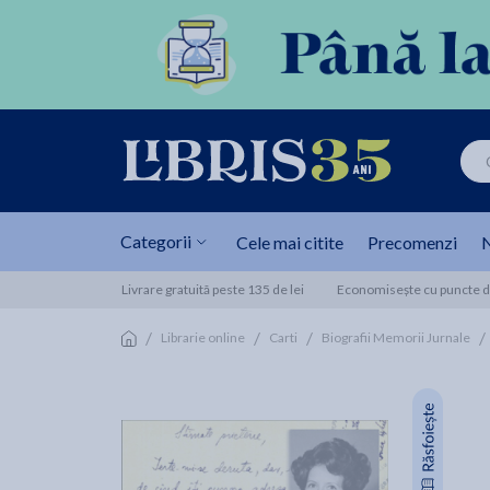
Categorii
Cele mai citite
Precomenzi
N
Livrare gratuită peste 135 de lei
Economisește cu puncte de
/
/
/
/
Librarie online
Carti
Biografii Memorii Jurnale