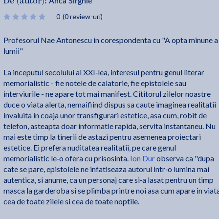
Anca Sirghie
De (autor):
0
(0 review-uri)
Profesorul Nae Antonescu in corespondenta cu "A opta minune a
lumii"
La inceputul secolului al XXI‑lea, interesul pentru genul literar
memorialistic - fie notele de calatorie, fie epistolele sau
interviurile - ne apare tot mai manifest. Cititorul zilelor noastre
duce o viata alerta, nemaifiind dispus sa caute imaginea realitatii
invaluita in coaja unor transfigurari estetice, asa cum, robit de
telefon, asteapta doar informatie rapida, servita instantaneu. Nu
mai este timp la tinerii de astazi pentru asemenea proiectari
estetice. Ei prefera nuditatea realitatii, pe care genul
memorialistic le‑o ofera cu prisosinta.
Ion Dur
observa ca "dupa
cate se pare, epistolele ne infatiseaza autorul intr‑o lumina mai
autentica, si anume, ca un personaj care si‑a lasat pentru un timp
masca la garderoba si se plimba printre noi asa cum apare in viat
cea de toate zilele si cea de toate noptile.