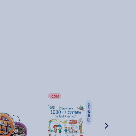
p
-25%