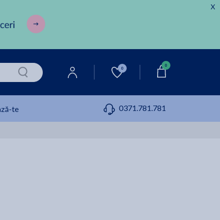
X
0
0
0371.781.781
ză-te