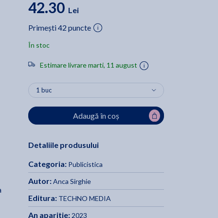
42.30
Lei
Primești 42 puncte
În stoc
Estimare livrare marti, 11 august
Adaugă în coș
Detaliile produsului
Categoria:
Publicistica
Autor:
Anca Sirghie
a
Editura:
TECHNO MEDIA
An aparitie:
2023