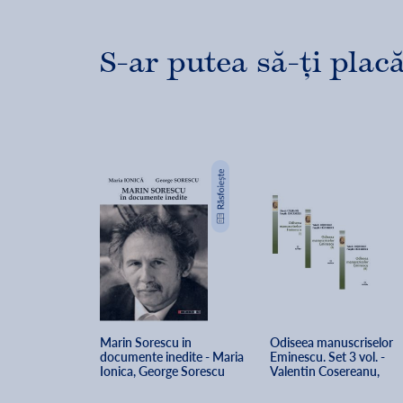
S-ar putea să-ți placă
Marin Sorescu in 
Odiseea manuscriselor 
documente inedite - Maria 
Eminescu. Set 3 vol. - 
Ionica, George Sorescu
Valentin Cosereanu, 
Pompiliu Craciunescu