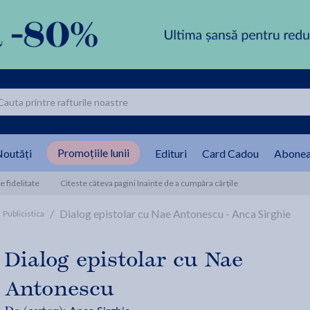
Promoțiile lunii
outăți
Edituri
Card Cadou
Abonea
 fidelitate
Citeste câteva pagini înainte de a cumpăra cărțile
/
Dialog epistolar cu Nae Antonescu - Anca Sirghie
Publicistica
Dialog epistolar cu Nae
Antonescu