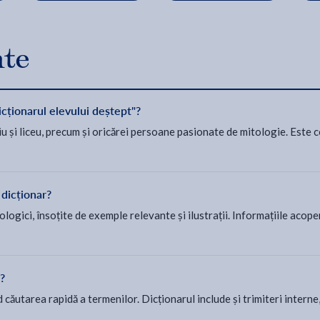
nte
icționarul elevului deștept"?
u și liceu, precum și oricărei persoane pasionate de mitologie. Este c
t dicționar?
ologici, însoțite de exemple relevante și ilustrații. Informațiile acope
?
d căutarea rapidă a termenilor. Dicționarul include și trimiteri interne