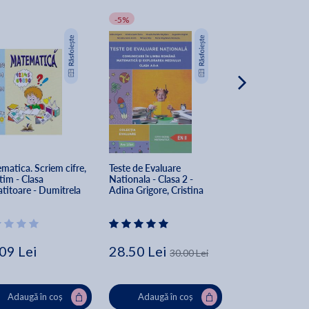
-5%
-20%
matica. Scriem cifre, 
Teste de Evaluare 
Invat sa citesc in
im - Clasa 
Nationala - Clasa 2 - 
engleza - Ratusc
titoare - Dumitrela 
Adina Grigore, Cristina 
urata - Nivelul 1
an
Ipate-Toma, Claudia 
Daniela Negritoiu, 
Augustina Anghel, 
Nicoleta-Sonia Ionica, 
Mihaela Nitu, Maria-
09 Lei
28.50 Lei
8.04 Lei
30.00 Lei
10.0
Magdalena Nicolescu
Adaugă în coș
Adaugă în coș
Adaugă în