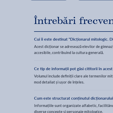
Întrebări frecve
Cui îi este destinat "Dicționarul mitologic. D
Acest dicționar se adresează elevilor de gimnazi
accesibile, contribuind la cultura generală.
Ce tip de informații pot găsi cititorii în aces
Volumul include definiții clare ale termenilor mit
mod detaliat și ușor de înțeles.
Cum este structurat conținutul dicționarului
Informațiile sunt organizate alfabetic, facilitân
diverse concepte și personaje mitologice.