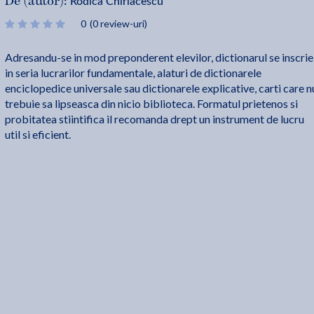
Rodica Chiriacescu
De (autor):
0
(0 review-uri)
Adresandu-se in mod preponderent elevilor, dictionarul se inscrie
in seria lucrarilor fundamentale, alaturi de dictionarele
enciclopedice universale sau dictionarele explicative, carti care n
trebuie sa lipseasca din nicio biblioteca. Formatul prietenos si
probitatea stiintifica il recomanda drept un instrument de lucru
util si eficient.