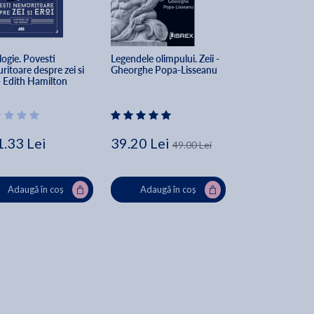
ogie. Povesti 
Legendele olimpului. Zeii - 
Mitologie romana
itoare despre zei si 
Gheorghe Popa-Lisseanu
de lux - Antoane
- Edith Hamilton
Olteanu
.33 Lei
39.20 Lei
400.00 Lei
49.00 Lei
Adaugă în coș
Adaugă în coș
Adaugă în