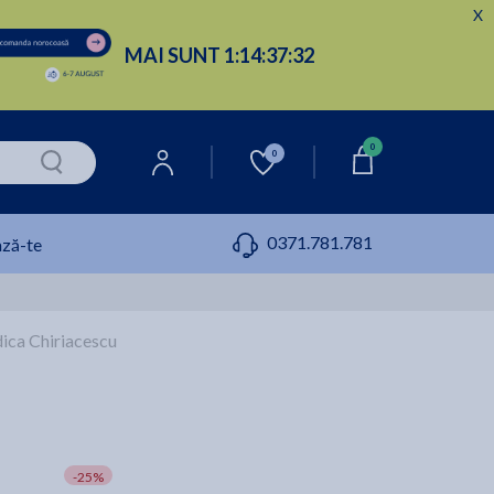
X
MAI SUNT
1:
14:
37:
31
0
0
0371.781.781
ză-te
dica Chiriacescu
-25%