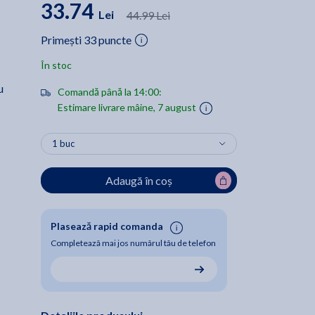
33.74
Lei
44.99 Lei
Primești 33 puncte
În stoc
u
Comandă până la 14:00:
Estimare livrare mâine, 7 august
Adaugă în coș
Plasează rapid comanda
Completează mai jos numărul tău de telefon