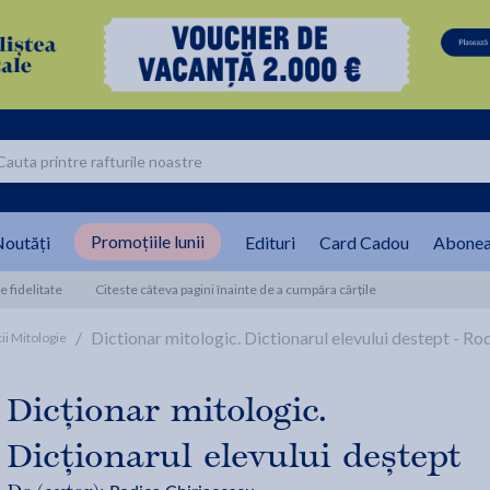
Promoțiile lunii
outăți
Edituri
Card Cadou
Abonea
 fidelitate
Citeste câteva pagini înainte de a cumpăra cărțile
/
Dictionar mitologic. Dictionarul elevului destept - Ro
tii Mitologie
Dicționar mitologic.
Dicționarul elevului deștept