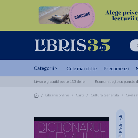
Categorii
Cele mai citite
Precomenzi
N
Livrare gratuită peste 135 de lei
Economisește cu puncte de
/
/
/
/
Librarie online
Carti
Cultura Generala
Civiliza