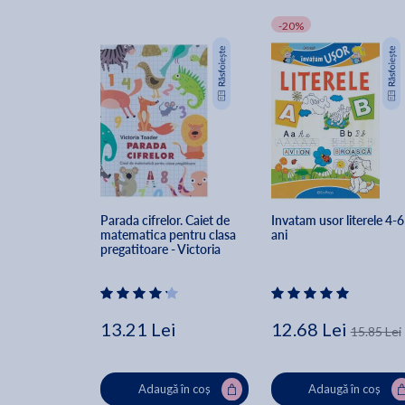
-20%
Parada cifrelor. Caiet de 
Invatam usor literele 4-6
matematica pentru clasa 
ani
pregatitoare - Victoria 
Toader
13.21 Lei
12.68 Lei
15.85 Lei
Adaugă în coș
Adaugă în coș