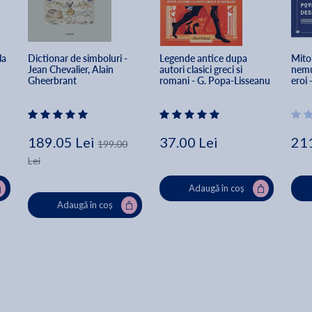
la 
Dictionar de simboluri - 
Legende antice dupa 
Mitol
Jean Chevalier, Alain 
autori clasici greci si 
nemur
Gheerbrant
romani - G. Popa-Lisseanu
eroi 
189.05 Lei
37.00 Lei
211
199.00
Lei
Adaugă în coș
Adaugă în coș