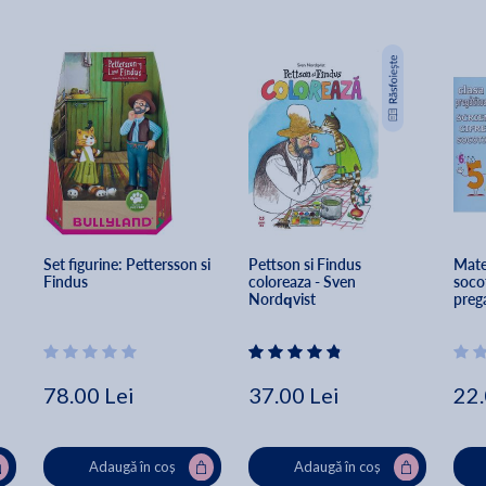
 
Set figurine: Pettersson si 
Pettson si Findus 
Mate
Findus
coloreaza - Sven 
socot
Nordqvist
prega
Cost
78.00 Lei
37.00 Lei
22.
Adaugă în coș
Adaugă în coș