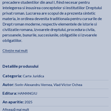
precadere studentilor din anul I, fiind necesar pentru
intelegerea si insusirea conceptelor si institutiilor Dreptului
privat roman. Lucrarea are scopul de a prezenta sintetic
materia, in ordinea devenita traditionala pentru cursurile de
Drept roman moderne, respectiv elementele de istorie si
civilizatie romana, izvoarele dreptului, procedura civila,
persoanele, bunurile, succesiunile, obligatiile si izvoarele
obligatiilor.
Citește mai mult
Drept privat roman. Caiet de seminar
In egala masura, lucrarea
urmareste sa completeze perspectivele studentului asupra
materiei cu elemente practice, derivate din grile si spete, dar si
Detaliile produsului
cu explicatii punctuale asupra problemelor de drept dificile din
fiecare capitol.
Categoria:
Carte Juridica
Autorii, membri ai corpului didactic al Facultatii de Drept a
Autor:
Sorin-Alexandru Vernea
,
Vlad-Victor Ochea
Universitatii din Bucuresti, au urmarit sa explice elementele
Editura:
HAMANGIU
esentiale ale traditiei juridice romane, indispensabile in
formarea oricarui viitor jurist
An aparitie:
2025
Afisează mai mult