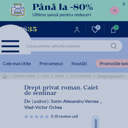
X
0
0
Cele mai citite
Precomenzi
Noutăți
Promoțiile luni
/
/
/
/
/
Drept privat ro
Librarie online
Carti
Drept
Carte Juridica
Drept privat roman. Caiet
de seminar
Sorin-Alexandru Vernea
De (autor):
,
Vlad-Victor Ochea
0
(0 review-uri)