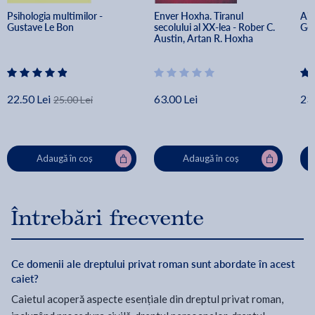
Psihologia multimilor - 
Enver Hoxha. Tiranul 
Ai 
Gustave Le Bon
secolului al XX-lea - Rober C. 
Ger
Austin, Artan R. Hoxha
22.50 Lei
63.00 Lei
23.
25.00 Lei
Adaugă în coș
Adaugă în coș
Întrebări frecvente
Ce domenii ale dreptului privat roman sunt abordate în acest
caiet?
Caietul acoperă aspecte esențiale din dreptul privat roman,