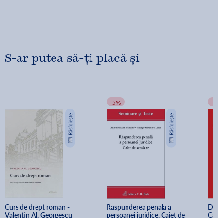
S-ar putea să-ți placă și
-5%
-
Curs de drept roman - 
Raspunderea penala a 
Dre
Valentin Al. Georgescu
persoanei juridice. Caiet de 
Cai