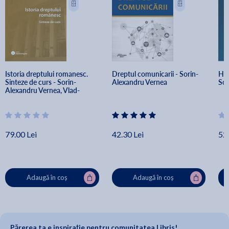
Istoria dreptului romanesc. 
Dreptul comunicarii - Sorin-
His
Sinteze de curs - Sorin-
Alexandru Vernea
Sor
Alexandru Vernea, Vlad-
Victor Ochea
79.00 Lei
42.30 Lei
52.
Adaugă în coș
Adaugă în coș
Părerea ta e inspirație pentru comunitatea Libris!