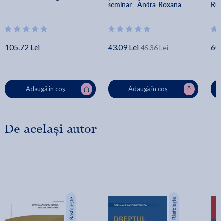
seminar - Andra-Roxana 
Rux
Trandafir, George-Alexandru 
Iri
Lazar
105.72 Lei
43.09 Lei
60.
45.36 Lei
Adaugă în coș
Adaugă în coș
De același autor