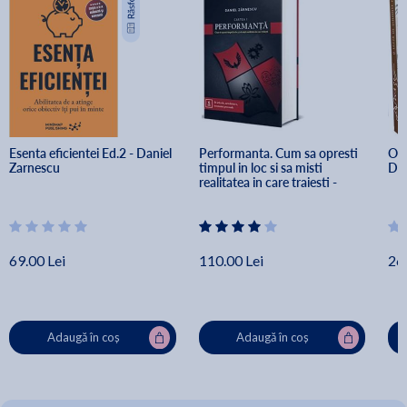
Esenta eficientei Ed.2 - Daniel 
Performanta. Cum sa opresti 
O l
Zarnescu
timpul in loc si sa misti 
Dan
realitatea in care traiesti - 
Daniel Zarnescu
69.00 Lei
110.00 Lei
26.
Adaugă în coș
Adaugă în coș