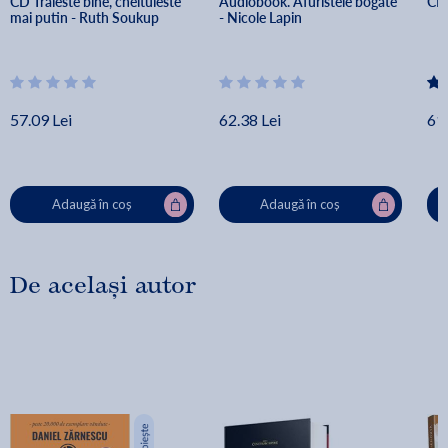
CD Traieste bine, cheltuieste 
Audiobook. Afuristele bogate 
CD 
mai putin - Ruth Soukup
- Nicole Lapin
57.09 Lei
62.38 Lei
61.
Adaugă în coș
Adaugă în coș
De același autor