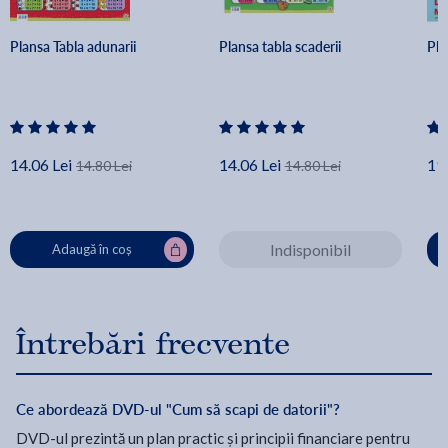
Plansa Tabla adunarii
Plansa tabla scaderii
Pla
14.06 Lei
14.06 Lei
19.
14.80 Lei
14.80 Lei
Indisponibil
Adaugă în coș
Întrebări frecvente
Ce abordează DVD-ul "Cum să scapi de datorii"?
DVD-ul prezintă un plan practic și principii financiare pentru