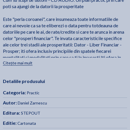
poti sa ajungi de la datorii la prosperitate
Este "perla coroanei", care insumeaza toate informatiile de
care ai nevoie ca sa te eliberezi o data pentru totdeauna de
datoriile pe care le ai, de rate/credite si care te arunca in arena
celor "prosperi financiar". Te invata caracteristicile specifice
ale celor trei stadii ale prosperitatii: Dator - Liber Financiar -
Prosper; iti ofera inclusiv principiile din spatele fiecarei
mentalitati si modalitati prin care sa ti le insusesti Iti ofera in
Citește mai mult
detaliu un plan practic format din 5 pasi (cu fise de lucru,
exercitii si obiceiuri pe care sa ti le implementezi) care te ajuta
sa treci din stadiul 1, cel in care esti dator vandut bancilor si
Detaliile produsului
esti plin de datorii, in stadiul 2, cel al eliberarii financiare, cand
consumi mai putin decat produci si cand economiile tale cresc
Categoria:
Practic
de la luna la luna.
Autor:
Daniel Zarnescu
Pe langa planul de eliberare financiara, mai afli:
Editura:
STEPOUT
• Cum sa nu mai depinzi de salariul de la finalul lunii si cum sa
nu mai traiesti doar din el.
Editie:
Cartonata
• Cum sa devii disciplinat financiar fara sa renunti la stilul tau