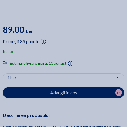
89.00
Lei
Primești 89 puncte
În stoc
Estimare livrare marti, 11 august
Adaugă în coș
Descrierea produsului
Cum sa scapi de datorii
- CD AUDIO. Un plan practic prin care