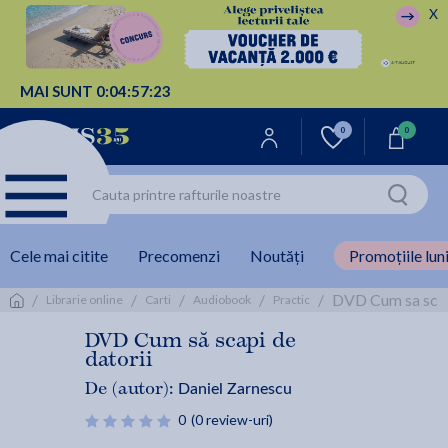
X
MAI SUNT
0:
04:
57:
23
0
0
Cele mai citite
Precomenzi
Noutăți
Promoțiile luni
/
/
/
/
/
DVD Cum sa scapi
Librarie online
Carti
Audiobook
Practic
DVD Cum să scapi de
datorii
Daniel Zarnescu
De (autor):
0
(0 review-uri)