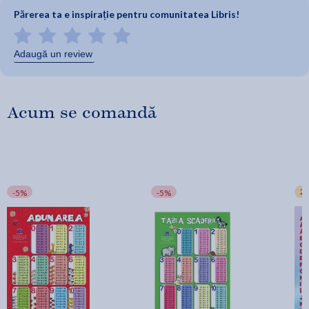
Părerea ta e inspirație pentru comunitatea Libris!
Adaugă un review
Acum se comandă
2+
-5%
-5%