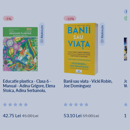
N
T
-5%
-10%
Educatie plastica - Clasa 6 - 
Banii sau viata - Vicki Robin, 
Joc
Manual - Adina Grigore, Elena 
Joe Dominguez
Wor
Stoica, Adina Serbanoiu, 
Cristina Ipate-Toma
42.75 Lei
53.10 Lei
19
45.00 Lei
59.00 Lei