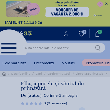
X
MAI SUNT
1:
11:
56:
26
0
0
Cele mai citite
Precomenzi
Noutăți
Promoțiile luni
/
/
/
/
/
Librarie online
Carti
Carti Pentru Copii
Literatura Universala
Ella, iepurele și vântul de
primăvară
Corinne Giampaglia
De (autor):
0
(0 review-uri)