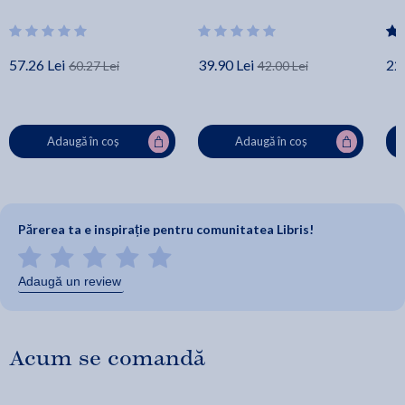
57.26 Lei
39.90 Lei
22.
60.27 Lei
42.00 Lei
Adaugă în coș
Adaugă în coș
Părerea ta e inspirație pentru comunitatea Libris!
Adaugă un review
Acum se comandă