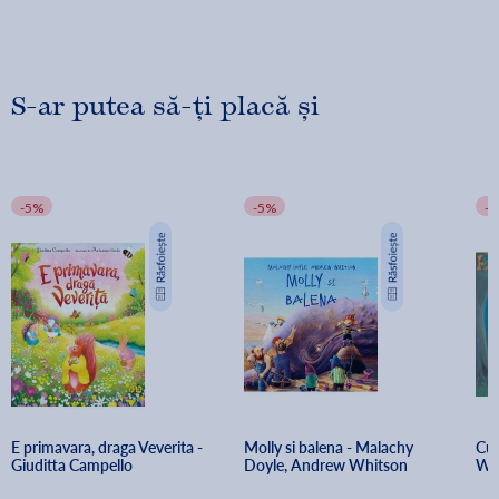
S-ar putea să-ți placă și
-5%
-5%
-
E primavara, draga Veverita - 
Molly si balena - Malachy 
Cum
Giuditta Campello
Doyle, Andrew Whitson
Whi