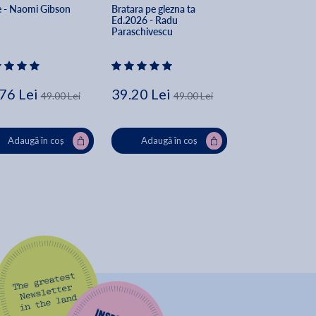
e - Naomi Gibson
Bratara pe glezna ta 
Caiet de vacanta 
Ed.2026 - Radu 
pregatitoare - Mi
Paraschivescu
Mihaescu, Stefa
Pacearca, Anita
Crenguta Alexe, O
Brebenel
76 Lei
39.20 Lei
44.00 Lei
49.00 Lei
49.00 Lei
Adaugă în coș
Adaugă în coș
Adaugă în