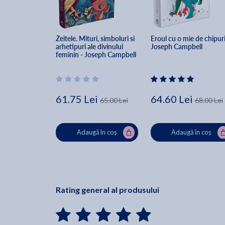
Zeitele. Mituri, simboluri si 
Eroul cu o mie de chipuri
arhetipuri ale divinului 
Joseph Campbell
feminin - Joseph Campbell
61.75 Lei
64.60 Lei
65.00 Lei
68.00 Lei
Adaugă în coș
Adaugă în coș
Rating general al produsului