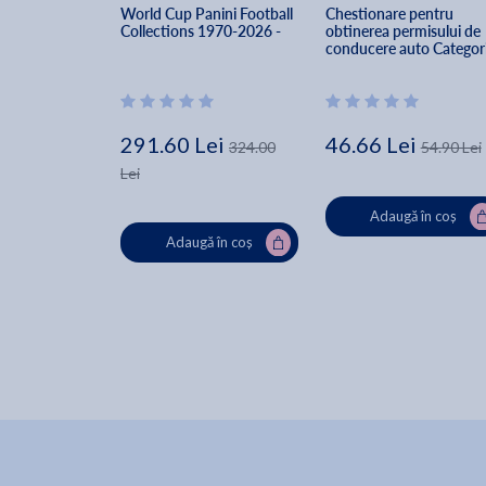
World Cup Panini Football 
Chestionare pentru 
Collections 1970-2026 - 
obtinerea permisului de 
conducere auto Categori
B 2026
291.60 Lei
46.66 Lei
324.00
54.90 Lei
Lei
Adaugă în coș
Adaugă în coș