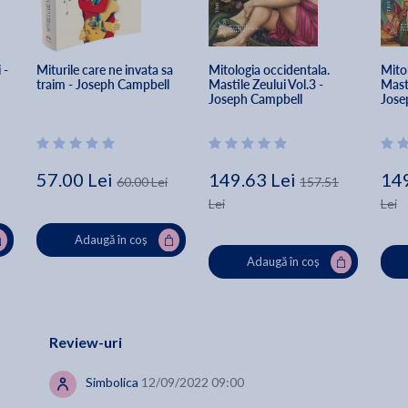
Studiul clasic transcultural al lui Joseph Campbell despre calator
eroului a inspirat milioane de oameni si a deschis noi domenii de
cercetare si explorare. Este prima lucrare care combina intuitiile
 - 
Miturile care ne invata sa 
Mitologia occidentala. 
Mitol
spirituale si psihologice ale psihanalizei moderne cu arhetipurile
traim - Joseph Campbell
Mastile Zeului Vol.3 - 
Masti
Joseph Campbell
Jose
lumii mitologice si creeaza o adevarata harta care permite
orientarea pe calea vietii contemporane. Examinand miturile
eroice in lumina psihologiei moderne, cartea analizeaza nu doar
modelele si stadiile mitologiei, ci de asemenea relevanta acesteia
57.00 Lei
149.63 Lei
149
pentru vietile noastre de azi – si pentru viata oricarei persoane
60.00 Lei
157.51
aflate in cautarea unei existente deplin realizate.
Lei
Lei
Adaugă în coș
Eroul cu o mie de chipur
In cele trei decenii de cand am descoperit
aceasta carte a continuat sa ma fascineze si sa ma inspire. Joseph
Adaugă în coș
Campbell scruteaza prin secole si ne arata ca suntem cu totii
conectati la nevoia fundamentala de a asculta povesti si de a ne
intelege pe noi insine. Privita ca o carte, este minunat sa o citesti;
vazuta ca iluminare in privinta conditiei umane, este o revelatie. -
Review-uri
Razboiul stelelor
George Lucas, realizatorul filmului
Simbolica
12/09/2022 09:00
Cuvintele lui Campbell au o greutate extraordinara, nu doar