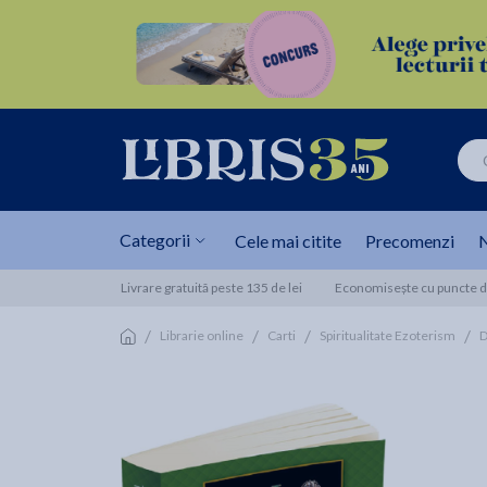
Categorii
Cele mai citite
Precomenzi
N
Livrare gratuită peste 135 de lei
Economisește cu puncte de
/
/
/
/
Librarie online
Carti
Spiritualitate Ezoterism
D