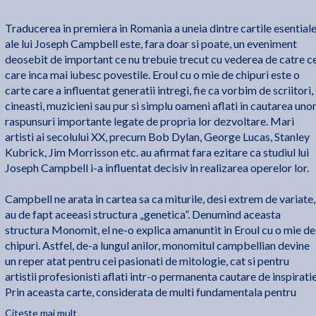
Traducerea in premiera in Romania a uneia dintre cartile esential
ale lui Joseph Campbell este, fara doar si poate, un eveniment
deosebit de important ce nu trebuie trecut cu vederea de catre c
care inca mai iubesc povestile. Eroul cu o mie de chipuri este o
carte care a influentat generatii intregi, fie ca vorbim de scriitori,
cineasti, muzicieni sau pur si simplu oameni aflati in cautarea uno
raspunsuri importante legate de propria lor dezvoltare. Mari
artisti ai secolului XX, precum Bob Dylan, George Lucas, Stanley
Kubrick, Jim Morrisson etc. au afirmat fara ezitare ca studiul lui
Joseph Campbell i-a influentat decisiv in realizarea operelor lor.
Campbell ne arata in cartea sa ca miturile, desi extrem de variate,
au de fapt aceeasi structura „genetica”. Denumind aceasta
structura Monomit, el ne-o explica amanuntit in Eroul cu o mie de
chipuri. Astfel, de-a lungul anilor, monomitul campbellian devine
un reper atat pentru cei pasionati de mitologie, cat si pentru
artistii profesionisti aflati intr-o permanenta cautare de inspiratie
Prin aceasta carte, considerata de multi fundamentala pentru
studiul mitologiei, Campbell isi dezvolta teoria conform careia
Citește mai mult