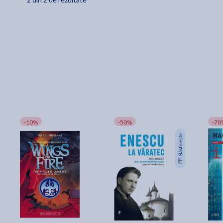
- Emanatii
- Nasterea din Fecioara
- Transformarile eroului
- Disolutia
Epilog: Mitul si societatea
-10%
-50%
-70