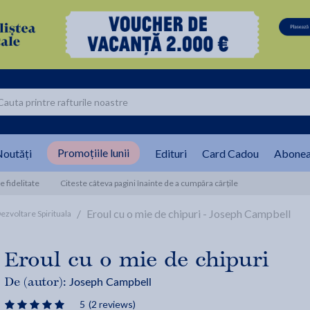
Promoțiile lunii
outăți
Edituri
Card Cadou
Abonea
 fidelitate
Citeste câteva pagini înainte de a cumpăra cărțile
/
Eroul cu o mie de chipuri - Joseph Campbell
ezvoltare Spirituala
Eroul cu o mie de chipuri
Joseph Campbell
De (autor):
5
(2 reviews)