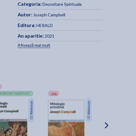
Categoria:
Dezvoltare Spirituala
Autor:
Joseph Campbell
t
Editura:
HERALD
An aparitie:
2021
Afisează mai mult
ce
NSPORT GRATUIT
-5%