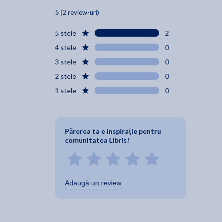
5 (2 review-uri)
5 stele
2
4 stele
0
3 stele
0
2 stele
0
1 stele
0
Părerea ta e inspirație pentru
comunitatea Libris!
Adaugă un review