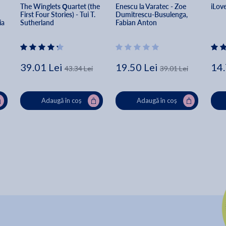
The Winglets Quartet (the 
Enescu la Varatec - Zoe 
iLov
First Four Stories) - Tui T. 
Dumitrescu-Busulenga, 
a 
Sutherland
Fabian Anton
39.01 Lei
19.50 Lei
14.
43.34 Lei
39.01 Lei
Adaugă în coș
Adaugă în coș