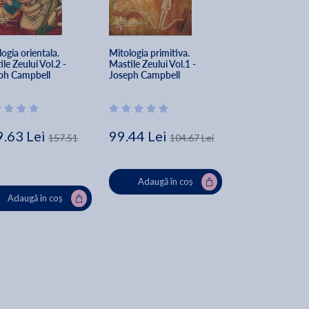
ia
ogia orientala. 
Mitologia primitiva. 
eBook Mitologia 
le Zeului Vol.2 - 
Mastile Zeului Vol.1 - 
Mastile Zeului Vol
ph Campbell
Joseph Campbell
Joseph Campbel
.63 Lei
99.44 Lei
83.52 Lei
157.51
104.67 Lei
i
Adaugă în coș
Adaugă în
,
Adaugă în coș