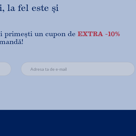
 la fel este și
EXTRA -10%
 și primești un cupon de
omandă!