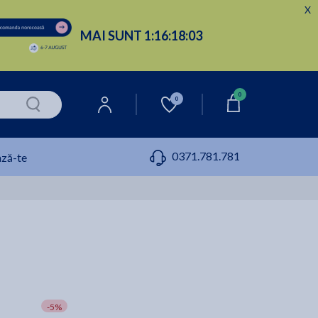
X
MAI SUNT
1:
16:
18:
02
0
0
0371.781.781
ză-te
-5%