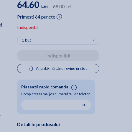
64.60
Lei
68.00 Lei
e
Primești 64 puncte
ei
Indisponibil
r
Indisponibil
Anuntă-mă când revine în stoc
Plasează rapid comanda
Completează mai jos numărul tău de telefon
.
Detaliile produsului