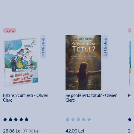
-22%
-
Esti asa cum esti - Olivier 
Se poate ierta totul? - Olivier 
Pot
Clerc
Clerc
28.86 Lei
42.00 Lei
28.
37.00 Lei