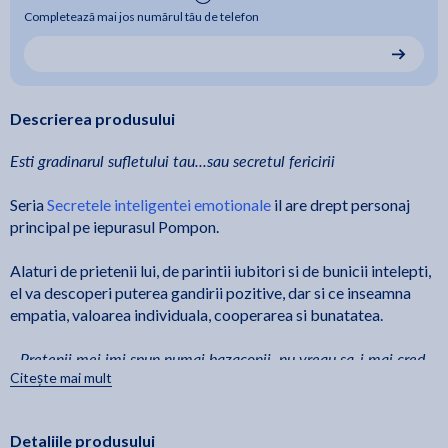
Completează mai jos numărul tău de telefon
Descrierea produsului
Esti gradinarul sufletului tau...sau secretul fericirii
Seria
Secretele inteligentei emotionale
il are drept personaj
principal pe iepurasul Pompon.
Alaturi de prietenii lui, de parintii iubitori si de bunicii intelepti,
el va descoperi puterea gandirii pozitive, dar si ce inseamna
empatia, valoarea individuala, cooperarea si bunatatea.
- Pretenii mei imi spun numai bazaconii, nu vreau sa-i mai cred,
Citește mai mult
a zis Pompon.
- Inima este ca o gradina, l-a linistit tatal sau. Tu hotarasti daca
lasi sa creasca in ea grauntii de neadevar, care starnesc frica, sau
Detaliile produsului
grauntii de adevar, care iti imbogatesc cunostintele.