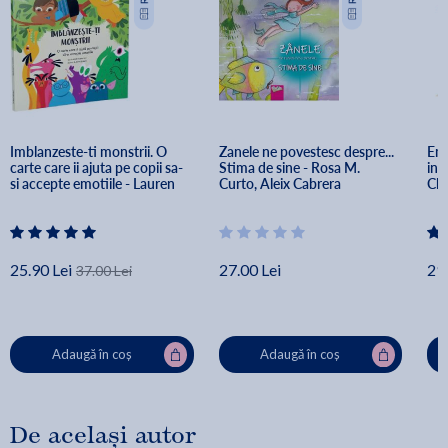
Imblanzeste-ti monstrii. O 
Zanele ne povestesc despre... 
Emo
carte care ii ajuta pe copii sa-
Stima de sine - Rosa M. 
inc
si accepte emotiile - Lauren 
Curto, Aleix Cabrera
Ch
Stockly, Ellen Surrey
25.90 Lei
27.00 Lei
29.
37.00 Lei
Adaugă în coș
Adaugă în coș
De același autor