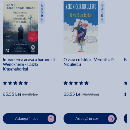
Intoarcerea acasa a baronului 
O vara cu Isidor - Veronica D. 
Bas
Wenckheim - Laszlo 
Niculescu
Krasznahorkai
65.55 Lei
35.55 Lei
19.
69.00 Lei
45.00 Lei
Adaugă în coș
Adaugă în coș