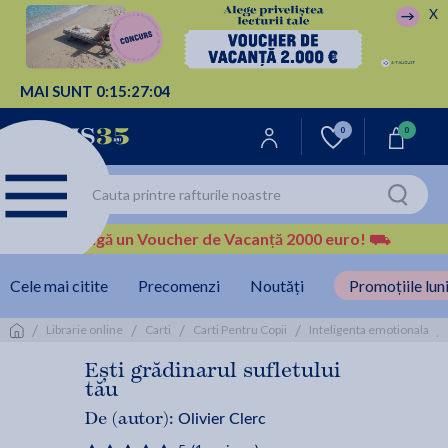
X
MAI SUNT
0:
15:
27:
03
0
0
Câștigă un Voucher de Vacanță 2000 euro!
⛟
Cele mai citite
Precomenzi
Noutăți
Promoțiile luni
/
/
/
/
/
Librarie online
Carti
Carti Pentru Copii
Inteligenta emotionala
Ești grădinarul sufletului
tău
Olivier Clerc
De (autor):