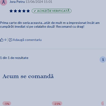
Jora Petru
13/06/2024 15:01
ACHIZIȚIE VERIFICATĂ
Prima carte din seria aceasta...atât de mult m-a impresionat încât am
cumpărăt imediat si pe celalalte două! Recomand cu drag!
Adaugă comentariu
0
1 din 1 de rezultate
1
Acum se comandă
-5%
-21%
-