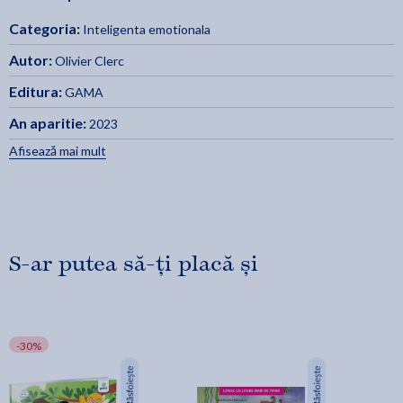
Categoria:
Inteligenta emotionala
Si daca secretul fericirii sta in cultivarea propriei gradini
interioare?
Autor:
Olivier Clerc
Editura:
GAMA
Ilustratii color de Gaia Bordicchia.
An aparitie:
2023
Afisează mai mult
S-ar putea să-ți placă și
-30%